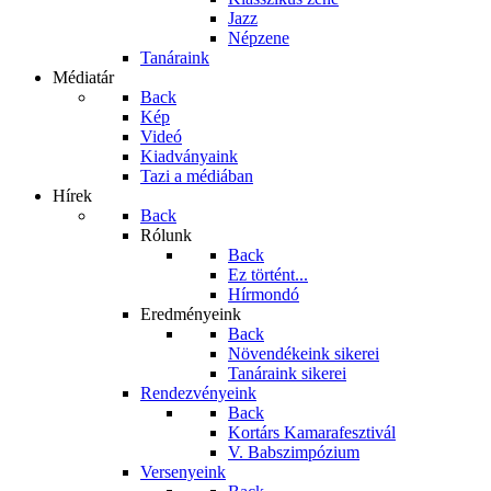
Jazz
Népzene
Tanáraink
Médiatár
Back
Kép
Videó
Kiadványaink
Tazi a médiában
Hírek
Back
Rólunk
Back
Ez történt...
Hírmondó
Eredményeink
Back
Növendékeink sikerei
Tanáraink sikerei
Rendezvényeink
Back
Kortárs Kamarafesztivál
V. Babszimpózium
Versenyeink