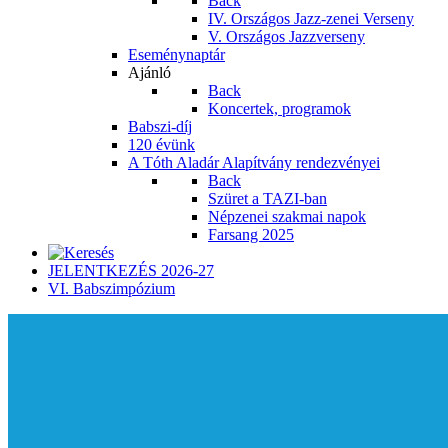
Back
IV. Országos Jazz-zenei Verseny
V. Országos Jazzverseny
Eseménynaptár
Ajánló
Back
Koncertek, programok
Babszi-díj
120 évünk
A Tóth Aladár Alapítvány rendezvényei
Back
Szüret a TAZI-ban
Népzenei szakmai napok
Farsang 2025
JELENTKEZÉS 2026-27
VI. Babszimpózium