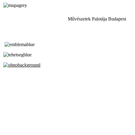
Művészetek Palotája Budapest
Tóth Aladár Zeneiskola
Alapfokú Művészeti Iskola
Az Oktatási Hivatal Bázisintézménye
Akkreditált Kiváló Tehetségpont
A Liszt Ferenc Zeneművészeti Egyetem
a Debreceni Egyetem és a
Pécsi Tudományegyetem Partneriskolája