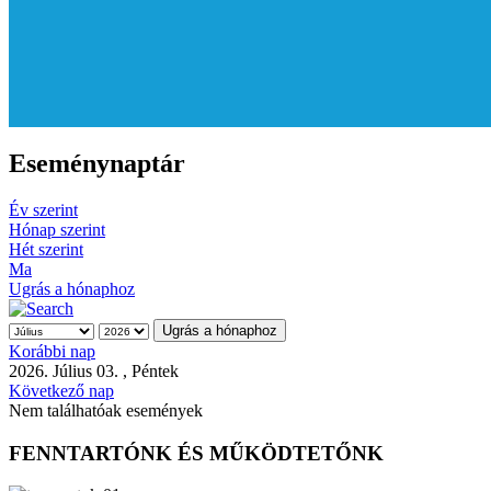
Eseménynaptár
Év szerint
Hónap szerint
Hét szerint
Ma
Ugrás a hónaphoz
Ugrás a hónaphoz
Korábbi nap
2026. Július 03. , Péntek
Következő nap
Nem találhatóak események
FENNTARTÓNK ÉS MŰKÖDTETŐNK