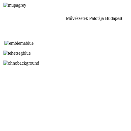
Művészetek Palotája Budapest
Tóth Aladár Zeneiskola
Alapfokú Művészeti Iskola
Az Oktatási Hivatal Bázisintézménye
Akkreditált Kiváló Tehetségpont
A Liszt Ferenc Zeneművészeti Egyetem
a Debreceni Egyetem és a
Pécsi Tudományegyetem Partneriskolája