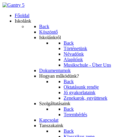
Főoldal
Iskolánk
Back
Köszöntő
Iskolánkról
Back
Történetünk
Névadónk
Alapítónk
Musikschule - Über Uns
Dokumentumok
Hogyan működünk?
Back
Oktatásunk rendje
Jó gyakorlataink
Zenekarok, együttesek
Szolgáltatásaink
Back
Terembérlés
Kapcsolat
Tanszakaink
Back
Klasszikus zene