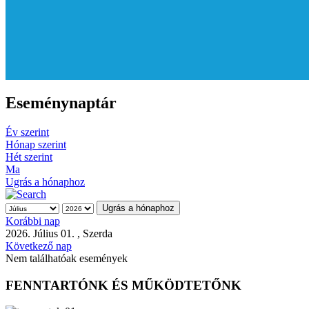
Eseménynaptár
Év szerint
Hónap szerint
Hét szerint
Ma
Ugrás a hónaphoz
Ugrás a hónaphoz
Korábbi nap
2026. Július 01. , Szerda
Következő nap
Nem találhatóak események
FENNTARTÓNK ÉS MŰKÖDTETŐNK