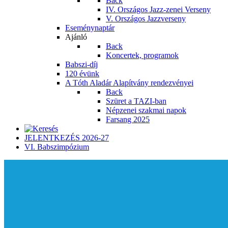
Back
IV. Országos Jazz-zenei Verseny
V. Országos Jazzverseny
Eseménynaptár
Ajánló
Back
Koncertek, programok
Babszi-díj
120 évünk
A Tóth Aladár Alapítvány rendezvényei
Back
Szüret a TAZI-ban
Népzenei szakmai napok
Farsang 2025
JELENTKEZÉS 2026-27
VI. Babszimpózium