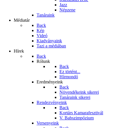
Jazz
Népzene
Tanáraink
Médiatár
Back
Kép
Videó
Kiadványaink
Tazi a médiában
Hírek
Back
Rólunk
Back
Ez történt...
Hírmondó
Eredményeink
Back
Növendékeink sikerei
Tanáraink sikerei
Rendezvényeink
Back
Kortárs Kamarafesztivál
V. Babszimpózium
Versenyeink