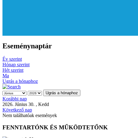
Eseménynaptár
Év szerint
Hónap szerint
Hét szerint
Ma
Ugrás a hónaphoz
Ugrás a hónaphoz
Korábbi nap
2026. Június 30. , Kedd
Következő nap
Nem találhatóak események
FENNTARTÓNK ÉS MŰKÖDTETŐNK