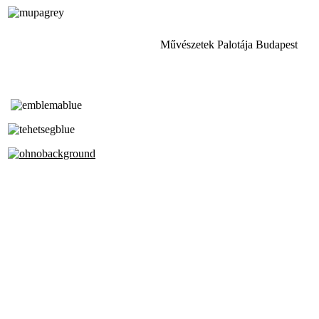
Művészetek Palotája Budapest
Tóth Aladár Zeneiskola
Alapfokú Művészeti Iskola
Az Oktatási Hivatal Bázisintézménye
Akkreditált Kiváló Tehetségpont
A Liszt Ferenc Zeneművészeti Egyetem
a Debreceni Egyetem és a
Pécsi Tudományegyetem Partneriskolája