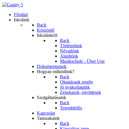
Főoldal
Iskolánk
Back
Köszöntő
Iskolánkról
Back
Történetünk
Névadónk
Alapítónk
Musikschule - Über Uns
Dokumentumok
Hogyan működünk?
Back
Oktatásunk rendje
Jó gyakorlataink
Zenekarok, együttesek
Szolgáltatásaink
Back
Terembérlés
Kapcsolat
Tanszakaink
Back
Klasszikus zene