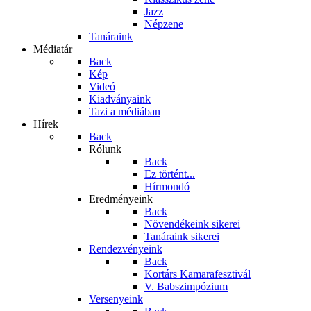
Jazz
Népzene
Tanáraink
Médiatár
Back
Kép
Videó
Kiadványaink
Tazi a médiában
Hírek
Back
Rólunk
Back
Ez történt...
Hírmondó
Eredményeink
Back
Növendékeink sikerei
Tanáraink sikerei
Rendezvényeink
Back
Kortárs Kamarafesztivál
V. Babszimpózium
Versenyeink