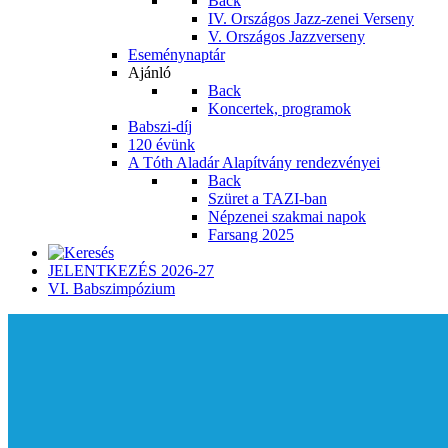
Back
IV. Országos Jazz-zenei Verseny
V. Országos Jazzverseny
Eseménynaptár
Ajánló
Back
Koncertek, programok
Babszi-díj
120 évünk
A Tóth Aladár Alapítvány rendezvényei
Back
Szüret a TAZI-ban
Népzenei szakmai napok
Farsang 2025
JELENTKEZÉS 2026-27
VI. Babszimpózium