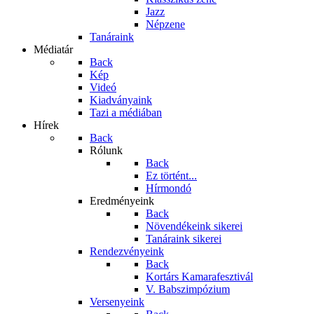
Jazz
Népzene
Tanáraink
Médiatár
Back
Kép
Videó
Kiadványaink
Tazi a médiában
Hírek
Back
Rólunk
Back
Ez történt...
Hírmondó
Eredményeink
Back
Növendékeink sikerei
Tanáraink sikerei
Rendezvényeink
Back
Kortárs Kamarafesztivál
V. Babszimpózium
Versenyeink