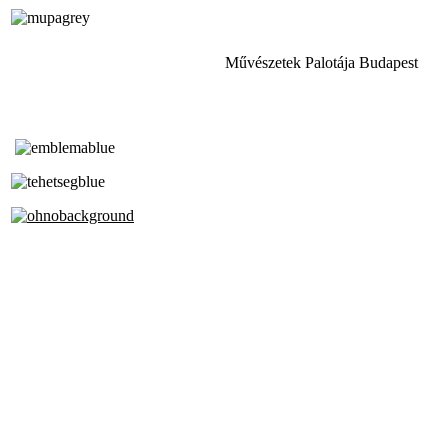
Művészetek Palotája Budapest
Tóth Aladár Zeneiskola
Alapfokú Művészeti Iskola
Az Oktatási Hivatal Bázisintézménye
Akkreditált Kiváló Tehetségpont
A Liszt Ferenc Zeneművészeti Egyetem
a Debreceni Egyetem és a
Pécsi Tudományegyetem Partneriskolája