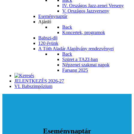
Back
IV. Országos Jazz-zenei Verseny
V. Országos Jazzverseny
Eseménynaptár
Ajánló
Back
Koncertek, programok
Babszi-díj
120 évünk
A Tóth Aladár Alapítvány rendezvényei
Back
Szüret a TAZI-ban
Népzenei szakmai napok
Farsang 2025
JELENTKEZÉS 2026-27
VI. Babszimpózium
Eseménynaptár