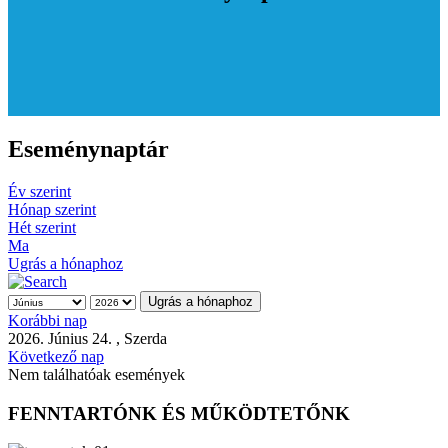
Eseménynaptár
Év szerint
Hónap szerint
Hét szerint
Ma
Ugrás a hónaphoz
Ugrás a hónaphoz
Korábbi nap
2026. Június 24. , Szerda
Következő nap
Nem találhatóak események
FENNTARTÓNK ÉS MŰKÖDTETŐNK