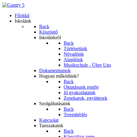
Főoldal
Iskolánk
Back
Köszöntő
Iskolánkról
Back
Történetünk
Névadónk
Alapítónk
Musikschule - Über Uns
Dokumentumok
Hogyan működünk?
Back
Oktatásunk rendje
Jó gyakorlataink
Zenekarok, együttesek
Szolgáltatásaink
Back
Terembérlés
Kapcsolat
Tanszakaink
Back
Klasszikus zene