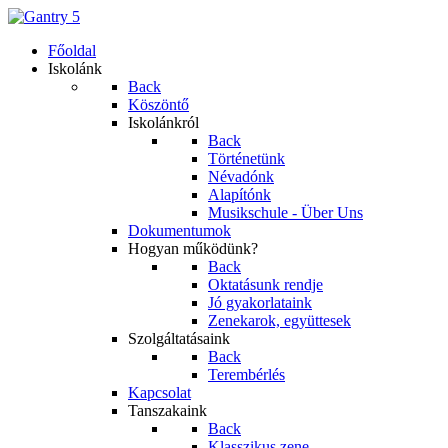
Főoldal
Iskolánk
Back
Köszöntő
Iskolánkról
Back
Történetünk
Névadónk
Alapítónk
Musikschule - Über Uns
Dokumentumok
Hogyan működünk?
Back
Oktatásunk rendje
Jó gyakorlataink
Zenekarok, együttesek
Szolgáltatásaink
Back
Terembérlés
Kapcsolat
Tanszakaink
Back
Klasszikus zene