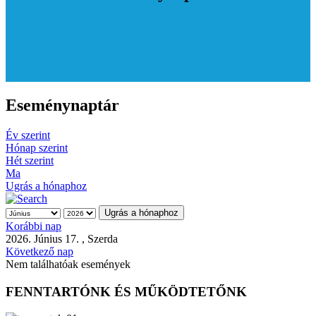
Eseménynaptár
Év szerint
Hónap szerint
Hét szerint
Ma
Ugrás a hónaphoz
Ugrás a hónaphoz
Korábbi nap
2026. Június 17. , Szerda
Következő nap
Nem találhatóak események
FENNTARTÓNK ÉS MŰKÖDTETŐNK