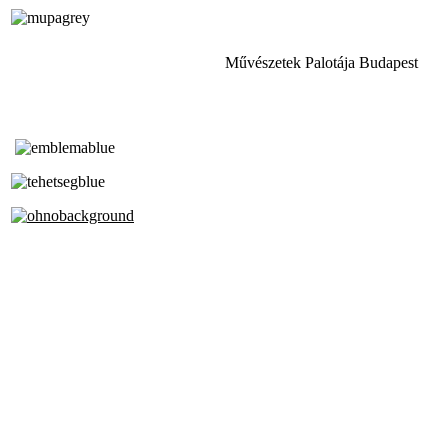
Művészetek Palotája Budapest
Tóth Aladár Zeneiskola
Alapfokú Művészeti Iskola
Az Oktatási Hivatal Bázisintézménye
Akkreditált Kiváló Tehetségpont
A Liszt Ferenc Zeneművészeti Egyetem
a Debreceni Egyetem és a
Pécsi Tudományegyetem Partneriskolája