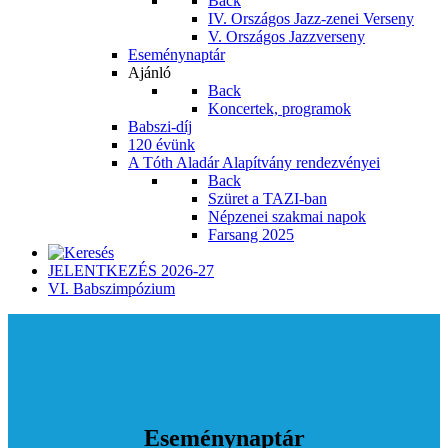
Back
IV. Országos Jazz-zenei Verseny
V. Országos Jazzverseny
Eseménynaptár
Ajánló
Back
Koncertek, programok
Babszi-díj
120 évünk
A Tóth Aladár Alapítvány rendezvényei
Back
Szüret a TAZI-ban
Népzenei szakmai napok
Farsang 2025
JELENTKEZÉS 2026-27
VI. Babszimpózium
Eseménynaptár