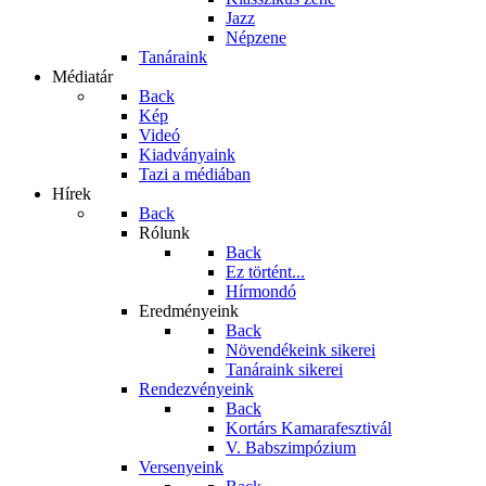
Jazz
Népzene
Tanáraink
Médiatár
Back
Kép
Videó
Kiadványaink
Tazi a médiában
Hírek
Back
Rólunk
Back
Ez történt...
Hírmondó
Eredményeink
Back
Növendékeink sikerei
Tanáraink sikerei
Rendezvényeink
Back
Kortárs Kamarafesztivál
V. Babszimpózium
Versenyeink