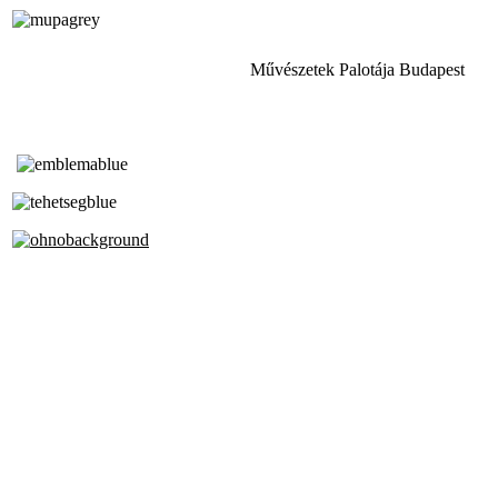
Művészetek Palotája Budapest
Tóth Aladár Zeneiskola
Alapfokú Művészeti Iskola
Az Oktatási Hivatal Bázisintézménye
Akkreditált Kiváló Tehetségpont
A Liszt Ferenc Zeneművészeti Egyetem
a Debreceni Egyetem és a
Pécsi Tudományegyetem Partneriskolája