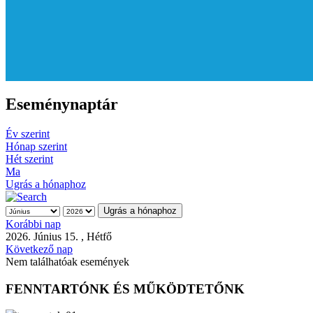
Eseménynaptár
Év szerint
Hónap szerint
Hét szerint
Ma
Ugrás a hónaphoz
Ugrás a hónaphoz
Korábbi nap
2026. Június 15. , Hétfő
Következő nap
Nem találhatóak események
FENNTARTÓNK ÉS MŰKÖDTETŐNK