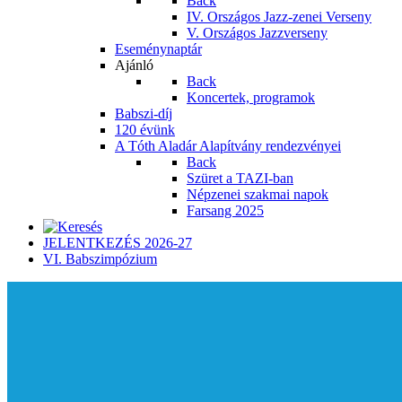
Back
IV. Országos Jazz-zenei Verseny
V. Országos Jazzverseny
Eseménynaptár
Ajánló
Back
Koncertek, programok
Babszi-díj
120 évünk
A Tóth Aladár Alapítvány rendezvényei
Back
Szüret a TAZI-ban
Népzenei szakmai napok
Farsang 2025
JELENTKEZÉS 2026-27
VI. Babszimpózium