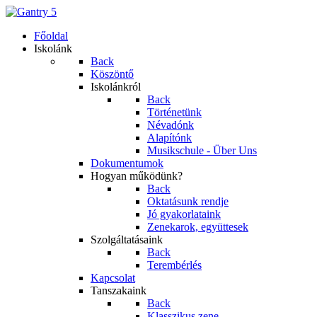
Főoldal
Iskolánk
Back
Köszöntő
Iskolánkról
Back
Történetünk
Névadónk
Alapítónk
Musikschule - Über Uns
Dokumentumok
Hogyan működünk?
Back
Oktatásunk rendje
Jó gyakorlataink
Zenekarok, együttesek
Szolgáltatásaink
Back
Terembérlés
Kapcsolat
Tanszakaink
Back
Klasszikus zene