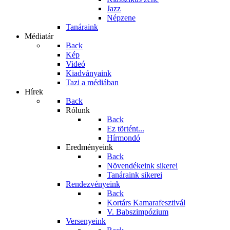
Jazz
Népzene
Tanáraink
Médiatár
Back
Kép
Videó
Kiadványaink
Tazi a médiában
Hírek
Back
Rólunk
Back
Ez történt...
Hírmondó
Eredményeink
Back
Növendékeink sikerei
Tanáraink sikerei
Rendezvényeink
Back
Kortárs Kamarafesztivál
V. Babszimpózium
Versenyeink