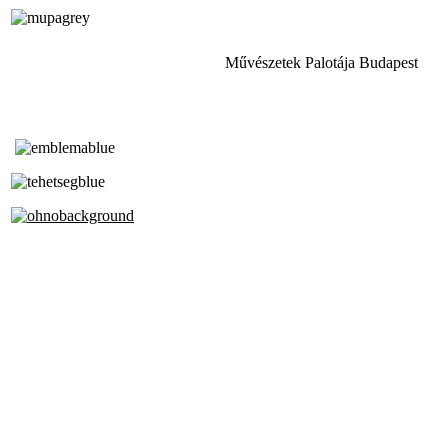
Művészetek Palotája Budapest
Tóth Aladár Zeneiskola
Alapfokú Művészeti Iskola
Az Oktatási Hivatal Bázisintézménye
Akkreditált Kiváló Tehetségpont
A Liszt Ferenc Zeneművészeti Egyetem
a Debreceni Egyetem és a
Pécsi Tudományegyetem Partneriskolája