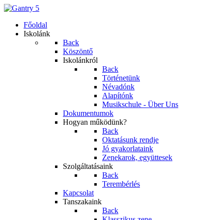
Főoldal
Iskolánk
Back
Köszöntő
Iskolánkról
Back
Történetünk
Névadónk
Alapítónk
Musikschule - Über Uns
Dokumentumok
Hogyan működünk?
Back
Oktatásunk rendje
Jó gyakorlataink
Zenekarok, együttesek
Szolgáltatásaink
Back
Terembérlés
Kapcsolat
Tanszakaink
Back
Klasszikus zene