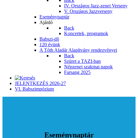
Back
IV. Országos Jazz-zenei Verseny
V. Országos Jazzverseny
Eseménynaptár
Ajánló
Back
Koncertek, programok
Babszi-díj
120 évünk
A Tóth Aladár Alapítvány rendezvényei
Back
Szüret a TAZI-ban
Népzenei szakmai napok
Farsang 2025
JELENTKEZÉS 2026-27
VI. Babszimpózium
Eseménynaptár