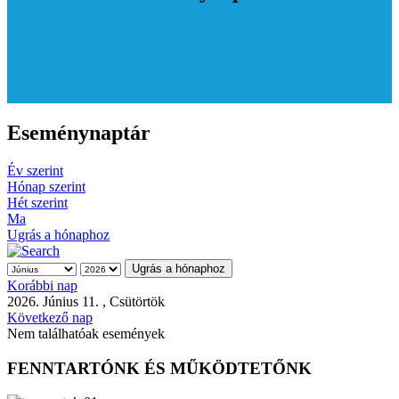
Eseménynaptár
Év szerint
Hónap szerint
Hét szerint
Ma
Ugrás a hónaphoz
Ugrás a hónaphoz
Korábbi nap
2026. Június 11. , Csütörtök
Következő nap
Nem találhatóak események
FENNTARTÓNK ÉS MŰKÖDTETŐNK