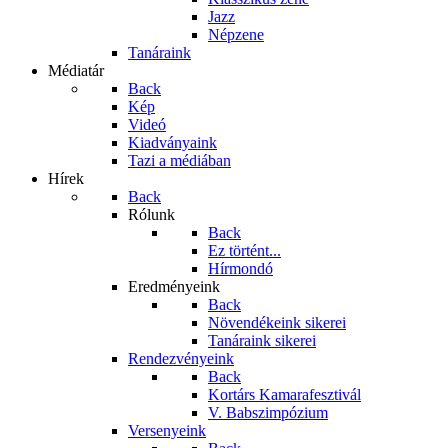
Jazz
Népzene
Tanáraink
Médiatár
Back
Kép
Videó
Kiadványaink
Tazi a médiában
Hírek
Back
Rólunk
Back
Ez történt...
Hírmondó
Eredményeink
Back
Növendékeink sikerei
Tanáraink sikerei
Rendezvényeink
Back
Kortárs Kamarafesztivál
V. Babszimpózium
Versenyeink