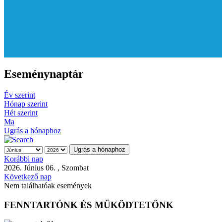
Eseménynaptár
Év szerint
Hónap szerint
Hét szerint
Ma
Ugrás a hónaphoz
Ugrás a hónaphoz
Korábbi nap
2026. Június 06. , Szombat
Következő nap
Nem találhatóak események
FENNTARTÓNK ÉS MŰKÖDTETŐNK