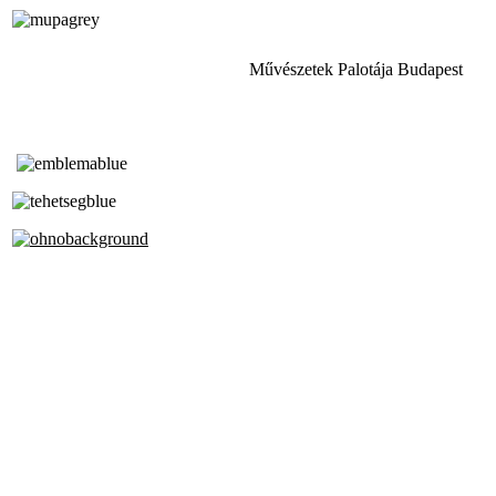
Művészetek Palotája Budapest
Tóth Aladár Zeneiskola
Alapfokú Művészeti Iskola
Az Oktatási Hivatal Bázisintézménye
Akkreditált Kiváló Tehetségpont
A Liszt Ferenc Zeneművészeti Egyetem
a Debreceni Egyetem és a
Pécsi Tudományegyetem Partneriskolája