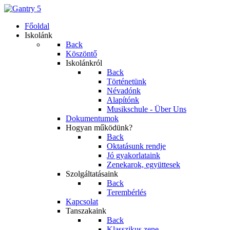
Főoldal
Iskolánk
Back
Köszöntő
Iskolánkról
Back
Történetünk
Névadónk
Alapítónk
Musikschule - Über Uns
Dokumentumok
Hogyan működünk?
Back
Oktatásunk rendje
Jó gyakorlataink
Zenekarok, együttesek
Szolgáltatásaink
Back
Terembérlés
Kapcsolat
Tanszakaink
Back
Klasszikus zene