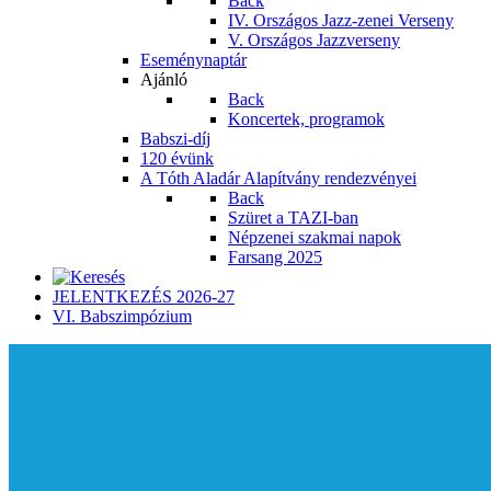
Back
IV. Országos Jazz-zenei Verseny
V. Országos Jazzverseny
Eseménynaptár
Ajánló
Back
Koncertek, programok
Babszi-díj
120 évünk
A Tóth Aladár Alapítvány rendezvényei
Back
Szüret a TAZI-ban
Népzenei szakmai napok
Farsang 2025
JELENTKEZÉS 2026-27
VI. Babszimpózium