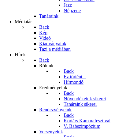
Jazz
Népzene
Tanáraink
Médiatár
Back
Kép
Videó
Kiadványaink
Tazi a médiában
Hírek
Back
Rólunk
Back
Ez történt...
Hírmondó
Eredményeink
Back
Növendékeink sikerei
Tanáraink sikerei
Rendezvényeink
Back
Kortárs Kamarafesztivál
V. Babszimpózium
Versenyeink