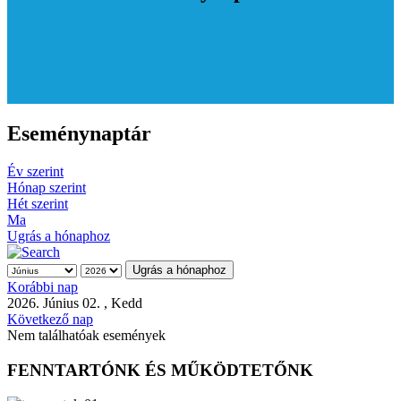
Eseménynaptár
Év szerint
Hónap szerint
Hét szerint
Ma
Ugrás a hónaphoz
Ugrás a hónaphoz
Korábbi nap
2026. Június 02. , Kedd
Következő nap
Nem találhatóak események
FENNTARTÓNK ÉS MŰKÖDTETŐNK