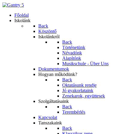
Főoldal
Iskolánk
Back
Köszöntő
Iskolánkról
Back
Történetünk
Névadónk
Alapítónk
Musikschule - Über Uns
Dokumentumok
Hogyan működünk?
Back
Oktatásunk rendje
Jó gyakorlataink
Zenekarok, együttesek
Szolgáltatásaink
Back
Terembérlés
Kapcsolat
Tanszakaink
Back
Klasszikus zene