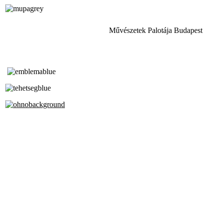
Művészetek Palotája Budapest
Tóth Aladár Zeneiskola
Alapfokú Művészeti Iskola
Az Oktatási Hivatal Bázisintézménye
Akkreditált Kiváló Tehetségpont
A Liszt Ferenc Zeneművészeti Egyetem
a Debreceni Egyetem és a
Pécsi Tudományegyetem Partneriskolája