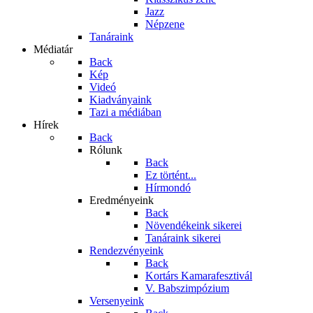
Jazz
Népzene
Tanáraink
Médiatár
Back
Kép
Videó
Kiadványaink
Tazi a médiában
Hírek
Back
Rólunk
Back
Ez történt...
Hírmondó
Eredményeink
Back
Növendékeink sikerei
Tanáraink sikerei
Rendezvényeink
Back
Kortárs Kamarafesztivál
V. Babszimpózium
Versenyeink