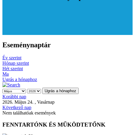
Eseménynaptár
Év szerint
Hónap szerint
Hét szerint
Ma
Ugrás a hónaphoz
Ugrás a hónaphoz
Korábbi nap
2026. Május 24. , Vasárnap
Következő nap
Nem találhatóak események
FENNTARTÓNK ÉS MŰKÖDTETŐNK