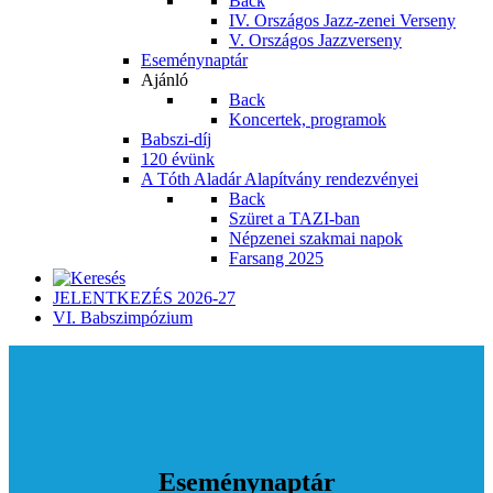
Back
IV. Országos Jazz-zenei Verseny
V. Országos Jazzverseny
Eseménynaptár
Ajánló
Back
Koncertek, programok
Babszi-díj
120 évünk
A Tóth Aladár Alapítvány rendezvényei
Back
Szüret a TAZI-ban
Népzenei szakmai napok
Farsang 2025
JELENTKEZÉS 2026-27
VI. Babszimpózium
Eseménynaptár