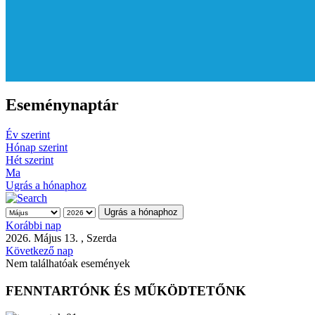
Eseménynaptár
Év szerint
Hónap szerint
Hét szerint
Ma
Ugrás a hónaphoz
Ugrás a hónaphoz
Korábbi nap
2026. Május 13. , Szerda
Következő nap
Nem találhatóak események
FENNTARTÓNK ÉS MŰKÖDTETŐNK