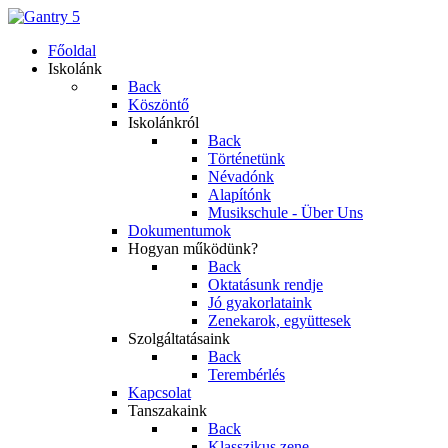
Főoldal
Iskolánk
Back
Köszöntő
Iskolánkról
Back
Történetünk
Névadónk
Alapítónk
Musikschule - Über Uns
Dokumentumok
Hogyan működünk?
Back
Oktatásunk rendje
Jó gyakorlataink
Zenekarok, együttesek
Szolgáltatásaink
Back
Terembérlés
Kapcsolat
Tanszakaink
Back
Klasszikus zene