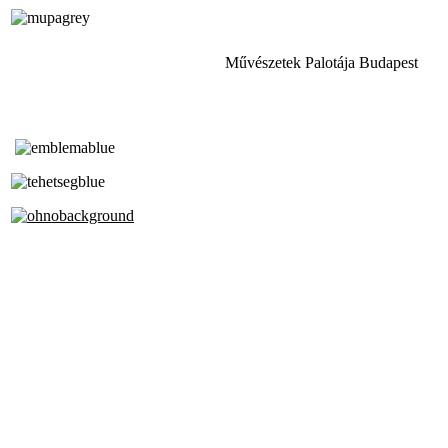
Művészetek Palotája Budapest
Tóth Aladár Zeneiskola
Alapfokú Művészeti Iskola
Az Oktatási Hivatal Bázisintézménye
Akkreditált Kiváló Tehetségpont
A Liszt Ferenc Zeneművészeti Egyetem
a Debreceni Egyetem és a
Pécsi Tudományegyetem Partneriskolája