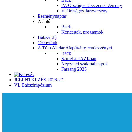
Back
IV. Országos Jazz-zenei Verseny
V. Országos Jazzverseny
Eseménynaptár
Ajánló
Back
Koncertek, programok
Babszi-díj
120 évünk
A Tóth Aladár Alapítvány rendezvényei
Back
Szüret a TAZI-ban
Népzenei szakmai napok
Farsang 2025
JELENTKEZÉS 2026-27
VI. Babszimpózium