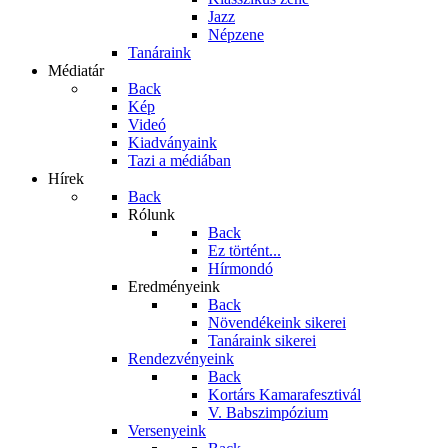
Jazz
Népzene
Tanáraink
Médiatár
Back
Kép
Videó
Kiadványaink
Tazi a médiában
Hírek
Back
Rólunk
Back
Ez történt...
Hírmondó
Eredményeink
Back
Növendékeink sikerei
Tanáraink sikerei
Rendezvényeink
Back
Kortárs Kamarafesztivál
V. Babszimpózium
Versenyeink