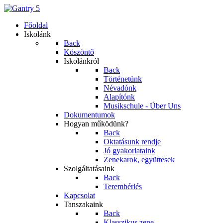
Főoldal
Iskolánk
Back
Köszöntő
Iskolánkról
Back
Történetünk
Névadónk
Alapítónk
Musikschule - Über Uns
Dokumentumok
Hogyan működünk?
Back
Oktatásunk rendje
Jó gyakorlataink
Zenekarok, együttesek
Szolgáltatásaink
Back
Terembérlés
Kapcsolat
Tanszakaink
Back
Klasszikus zene