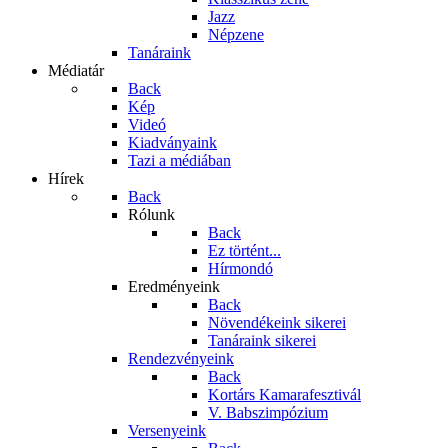
Jazz
Népzene
Tanáraink
Médiatár
Back
Kép
Videó
Kiadványaink
Tazi a médiában
Hírek
Back
Rólunk
Back
Ez történt...
Hírmondó
Eredményeink
Back
Növendékeink sikerei
Tanáraink sikerei
Rendezvényeink
Back
Kortárs Kamarafesztivál
V. Babszimpózium
Versenyeink