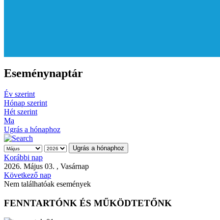
Eseménynaptár
Év szerint
Hónap szerint
Hét szerint
Ma
Ugrás a hónaphoz
Ugrás a hónaphoz
Korábbi nap
2026. Május 03. , Vasárnap
Következő nap
Nem találhatóak események
FENNTARTÓNK ÉS MŰKÖDTETŐNK