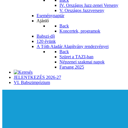
Back
IV. Országos Jazz-zenei Verseny
V. Országos Jazzverseny
Eseménynaptár
Ajánló
Back
Koncertek, programok
Babszi-díj
120 évünk
A Tóth Aladár Alapítvány rendezvényei
Back
Szüret a TAZI-ban
Népzenei szakmai napok
Farsang 2025
JELENTKEZÉS 2026-27
VI. Babszimpózium