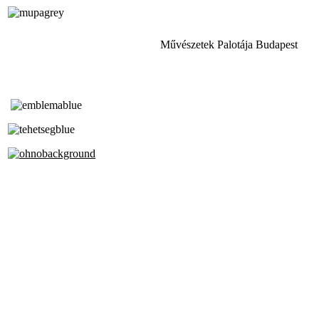
Művészetek Palotája Budapest
Tóth Aladár Zeneiskola
Alapfokú Művészeti Iskola
Az Oktatási Hivatal Bázisintézménye
Akkreditált Kiváló Tehetségpont
A Liszt Ferenc Zeneművészeti Egyetem
a Debreceni Egyetem és a
Pécsi Tudományegyetem Partneriskolája