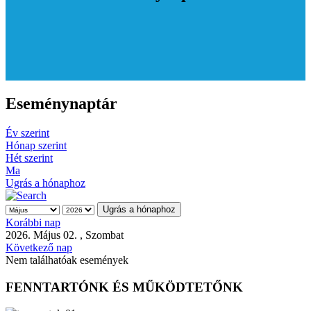
Eseménynaptár
Év szerint
Hónap szerint
Hét szerint
Ma
Ugrás a hónaphoz
Ugrás a hónaphoz
Korábbi nap
2026. Május 02. , Szombat
Következő nap
Nem találhatóak események
FENNTARTÓNK ÉS MŰKÖDTETŐNK