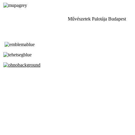
Művészetek Palotája Budapest
Tóth Aladár Zeneiskola
Alapfokú Művészeti Iskola
Az Oktatási Hivatal Bázisintézménye
Akkreditált Kiváló Tehetségpont
A Liszt Ferenc Zeneművészeti Egyetem
a Debreceni Egyetem és a
Pécsi Tudományegyetem Partneriskolája