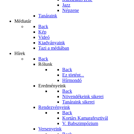
Jazz
Népzene
Tanáraink
Médiatár
Back
Kép
Videó
Kiadványaink
Tazi a médiában
Hírek
Back
Rólunk
Back
Ez történt...
Hírmondó
Eredményeink
Back
Növendékeink sikerei
Tanáraink sikerei
Rendezvényeink
Back
Kortárs Kamarafesztivál
V. Babszimpózium
Versenyeink