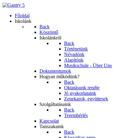
Főoldal
Iskolánk
Back
Köszöntő
Iskolánkról
Back
Történetünk
Névadónk
Alapítónk
Musikschule - Über Uns
Dokumentumok
Hogyan működünk?
Back
Oktatásunk rendje
Jó gyakorlataink
Zenekarok, együttesek
Szolgáltatásaink
Back
Terembérlés
Kapcsolat
Tanszakaink
Back
Klasszikus zene