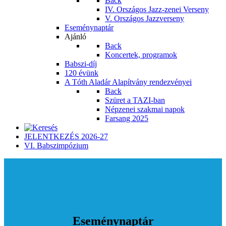
Back
IV. Országos Jazz-zenei Verseny
V. Országos Jazzverseny
Eseménynaptár
Ajánló
Back
Koncertek, programok
Babszi-díj
120 évünk
A Tóth Aladár Alapítvány rendezvényei
Back
Szüret a TAZI-ban
Népzenei szakmai napok
Farsang 2025
JELENTKEZÉS 2026-27
VI. Babszimpózium
Eseménynaptár