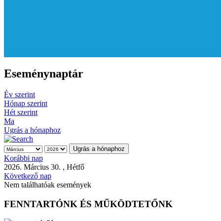
Eseménynaptár
Év szerint
Hónap szerint
Hét szerint
Ma
Ugrás a hónaphoz
Ugrás a hónaphoz
Korábbi nap
2026. Március 30. , Hétfő
Következő nap
Nem találhatóak események
FENNTARTÓNK ÉS MŰKÖDTETŐNK