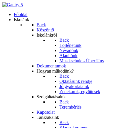
Főoldal
Iskolánk
Back
Köszöntő
Iskolánkról
Back
Történetünk
Névadónk
Alapítónk
Musikschule - Über Uns
Dokumentumok
Hogyan működünk?
Back
Oktatásunk rendje
Jó gyakorlataink
Zenekarok, együttesek
Szolgáltatásaink
Back
Terembérlés
Kapcsolat
Tanszakaink
Back
Klasszikus zene