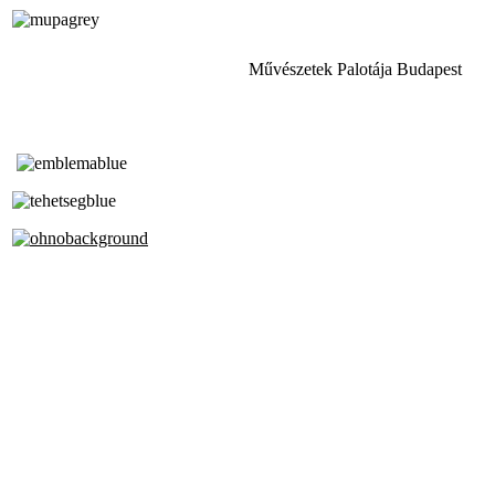
Művészetek Palotája Budapest
Tóth Aladár Zeneiskola
Alapfokú Művészeti Iskola
Az Oktatási Hivatal Bázisintézménye
Akkreditált Kiváló Tehetségpont
A Liszt Ferenc Zeneművészeti Egyetem
a Debreceni Egyetem és a
Pécsi Tudományegyetem Partneriskolája