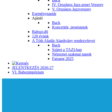
Back
IV. Országos Jazz-zenei Verseny
V. Országos Jazzverseny
Eseménynaptár
Ajánló
Back
Koncertek, programok
Babszi-díj
120 évünk
A Tóth Aladár Alapítvány rendezvényei
Back
Szüret a TAZI-ban
Népzenei szakmai napok
Farsang 2025
JELENTKEZÉS 2026-27
VI. Babszimpózium