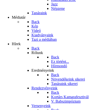
Jazz
Népzene
Tanáraink
Médiatár
Back
Kép
Videó
Kiadványaink
Tazi a médiában
Hírek
Back
Rólunk
Back
Ez történt...
Hírmondó
Eredményeink
Back
Növendékeink sikerei
Tanáraink sikerei
Rendezvényeink
Back
Kortárs Kamarafesztivál
V. Babszimpózium
Versenyeink