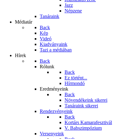
Jazz
Népzene
Tanáraink
Médiatár
Back
Kép
Videó
Kiadványaink
Tazi a médiában
Hírek
Back
Rólunk
Back
Ez történt...
Hírmondó
Eredményeink
Back
Növendékeink sikerei
Tanáraink sikerei
Rendezvényeink
Back
Kortárs Kamarafesztivál
V. Babszimpózium
Versenyeink