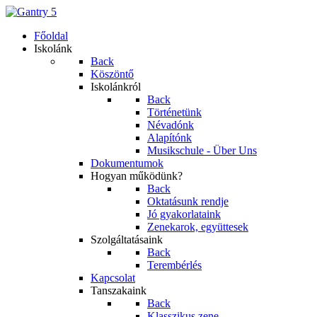
Főoldal
Iskolánk
Back
Köszöntő
Iskolánkról
Back
Történetünk
Névadónk
Alapítónk
Musikschule - Über Uns
Dokumentumok
Hogyan működünk?
Back
Oktatásunk rendje
Jó gyakorlataink
Zenekarok, együttesek
Szolgáltatásaink
Back
Terembérlés
Kapcsolat
Tanszakaink
Back
Klasszikus zene