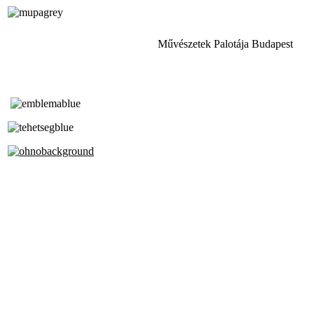
Művészetek Palotája Budapest
Tóth Aladár Zeneiskola
Alapfokú Művészeti Iskola
Az Oktatási Hivatal Bázisintézménye
Akkreditált Kiváló Tehetségpont
A Liszt Ferenc Zeneművészeti Egyetem
a Debreceni Egyetem és a
Pécsi Tudományegyetem Partneriskolája