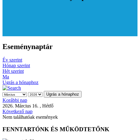
Eseménynaptár
Év szerint
Hónap szerint
Hét szerint
Ma
Ugrás a hónaphoz
Ugrás a hónaphoz
Korábbi nap
2026. Március 16. , Hétfő
Következő nap
Nem találhatóak események
FENNTARTÓNK ÉS MŰKÖDTETŐNK