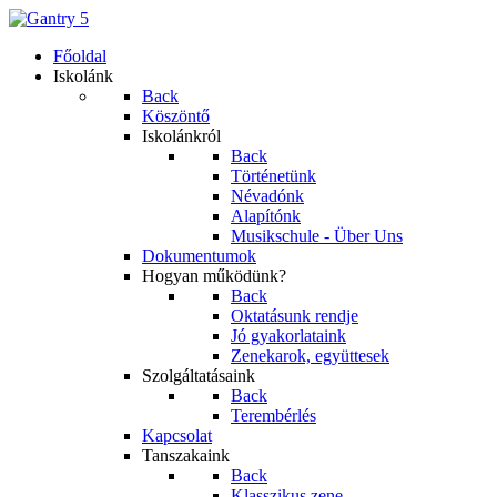
Főoldal
Iskolánk
Back
Köszöntő
Iskolánkról
Back
Történetünk
Névadónk
Alapítónk
Musikschule - Über Uns
Dokumentumok
Hogyan működünk?
Back
Oktatásunk rendje
Jó gyakorlataink
Zenekarok, együttesek
Szolgáltatásaink
Back
Terembérlés
Kapcsolat
Tanszakaink
Back
Klasszikus zene