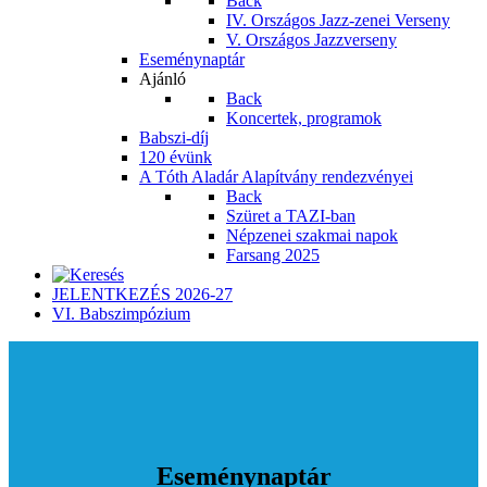
Back
IV. Országos Jazz-zenei Verseny
V. Országos Jazzverseny
Eseménynaptár
Ajánló
Back
Koncertek, programok
Babszi-díj
120 évünk
A Tóth Aladár Alapítvány rendezvényei
Back
Szüret a TAZI-ban
Népzenei szakmai napok
Farsang 2025
JELENTKEZÉS 2026-27
VI. Babszimpózium
Eseménynaptár