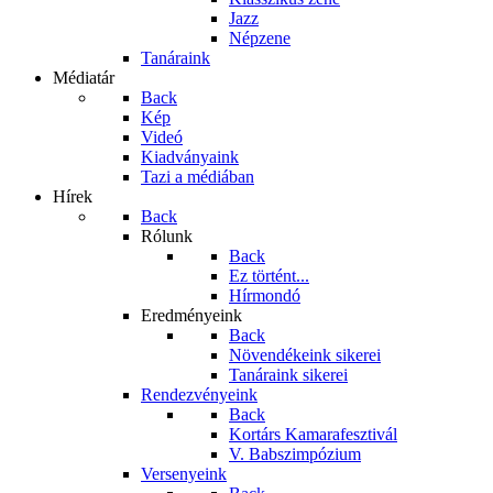
Jazz
Népzene
Tanáraink
Médiatár
Back
Kép
Videó
Kiadványaink
Tazi a médiában
Hírek
Back
Rólunk
Back
Ez történt...
Hírmondó
Eredményeink
Back
Növendékeink sikerei
Tanáraink sikerei
Rendezvényeink
Back
Kortárs Kamarafesztivál
V. Babszimpózium
Versenyeink