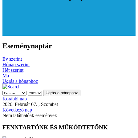
Eseménynaptár
Év szerint
Hónap szerint
Hét szerint
Ma
Ugrás a hónaphoz
Ugrás a hónaphoz
Korábbi nap
2026. Február 07. , Szombat
Következő nap
Nem találhatóak események
FENNTARTÓNK ÉS MŰKÖDTETŐNK