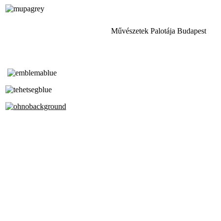
Művészetek Palotája Budapest
Tóth Aladár Zeneiskola
Alapfokú Művészeti Iskola
Az Oktatási Hivatal Bázisintézménye
Akkreditált Kiváló Tehetségpont
A Liszt Ferenc Zeneművészeti Egyetem
a Debreceni Egyetem és a
Pécsi Tudományegyetem Partneriskolája