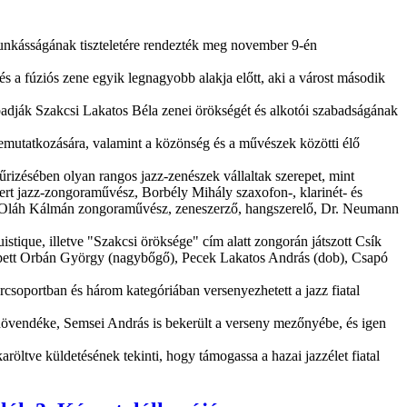
munkásságának tiszteletére rendezték meg november 9-én
s a fúziós zene egyik legnagyobb alakja előtt, aki a várost második
adják Szakcsi Lakatos Béla zenei örökségét és alkotói szabadságának
bemutatkozására, valamint a közönség és a művészek közötti élő
űrizésében olyan rangos jazz-zenészek vállaltak szerepet, mint
ert jazz-zongoraművész, Borbély Mihály szaxofon-, klarinét- és
, Oláh Kálmán zongoraművész, zeneszerző, hangszerelő, Dr. Neumann
istique, illetve "Szakcsi öröksége" cím alatt zongorán játszott Csík
lépett Orbán György (nagybőgő), Pecek Lakatos András (dob), Csapó
csoportban és három kategóriában versenyezhetett a jazz fiatal
 növendéke, Semsei András is bekerült a verseny mezőnyébe, és igen
tve küldetésének tekinti, hogy támogassa a hazai jazzélet fiatal