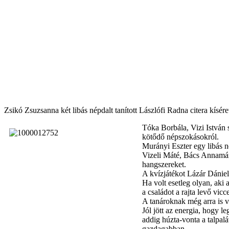
Zsikó Zsuzsanna két libás népdalt tanított Lászlófi Radna citera kísére
Tóka Borbála, Vizi István 
kötődő népszokásokról.
Murányi Eszter egy libás n
Vizeli Máté, Bács Annamár
hangszereket.
A kvízjátékot Lázár Dánie
Ha volt esetleg olyan, aki
a családot a rajta levő vi
A tanároknak még arra is vo
Jól jött az energia, hogy 
addig húzta-vonta a talpal
gazdagabban.