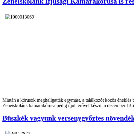
Zeneiskolánk Ifjúsági Kamarakórusa is rés
Miután a kórusok meghallgatták egymást, a találkozót közös éneklés te
Zeneiskolánk kamarakórusa pedig újult erővel készül a december 13-i
Büszkék vagyunk versenygyőztes növendék