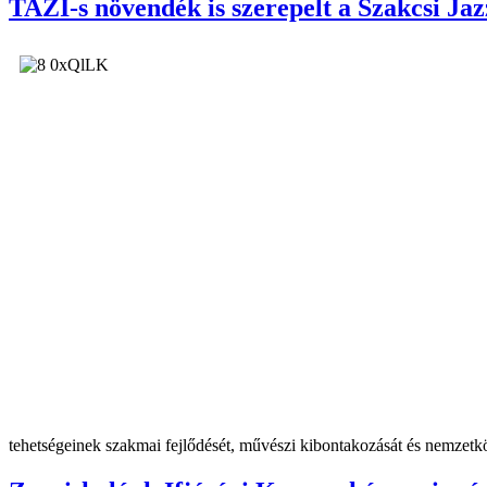
TAZI-s növendék is szerepelt a Szakcsi Ja
tehetségeinek szakmai fejlődését, művészi kibontakozását és nemzetkö