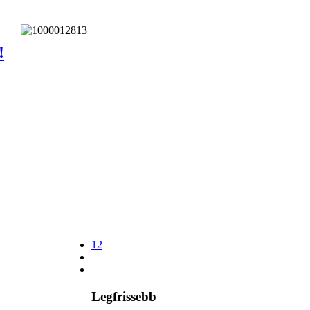
!
12
Legfrissebb