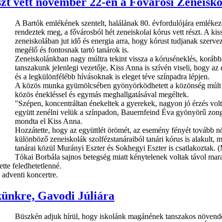
zt vett november 22-én a Fővárosi Zeneisko
A Bartók emlékének szentelt, halálának 80. évfordulójára emléke
rendeztek meg, a fővárosból hét zeneiskolai kórus vett részt. A kis
zeneiskolában jut idő és energia arra, hogy kórust tudjanak szerv
megélő és fontosnak tartó tanárok is.
Zeneiskolánkban nagy múltra tekint vissza a kóruséneklés, korábba
tanszakunk jelenlegi vezetője, Kiss Anna is szívén viseli, hogy az e
és a legkülönfélébb hívásoknak is eleget téve színpadra lépjen.
A közös munka gyümölcsében gyönyörködhetett a közönség múlt sz
közös énekléssel és egymás meghallgatásával megéltek.
"Szépen, koncentráltan énekeltek a gyerekek, nagyon jó érzés volt
együtt zenélni velük a színpadon, Bauernfeind Éva gyönyörű zongo
mondta el Kiss Anna.
Hozzátette, hogy az együttlét örömét, az esemény fényét tovább n
különböző zeneiskolák szolfézstanáraiból tanári kórus is alakult,
tanárai közül Murányi Eszter és Sokhegyi Eszter is csatlakoztak. 
Tókai Borbála sajnos betegség miatt kénytelenek voltak távol mara
tte feledhetetlenné.
 adventi koncertre.
ünkre, Gavodi Júliára
Büszkén adjuk hírül, hogy iskolánk magánének tanszakos növend