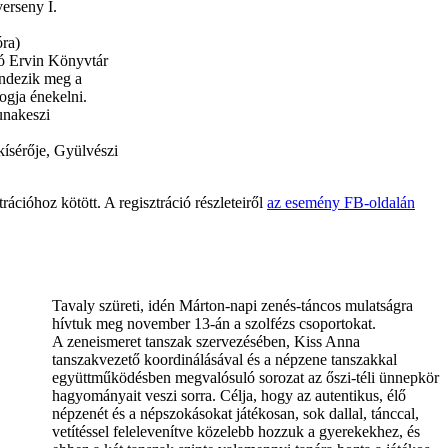
verseny I.
óra)
bó Ervin Könyvtár
ndezik meg a
ogja énekelni.
unakeszi
kísérője, Gyülvészi
ációhoz kötött. A regisztráció részleteiről
az esemény FB-oldalán
Tavaly szüreti, idén Márton-napi zenés-táncos mulatságra
hívtuk meg november 13-án a szolfézs csoportokat.
A zeneismeret tanszak szervezésében, Kiss Anna
tanszakvezető koordinálásával és a népzene tanszakkal
együttműködésben megvalósuló sorozat az őszi-téli ünnepkör
hagyományait veszi sorra. Célja, hogy az autentikus, élő
népzenét és a népszokásokat játékosan, sok dallal, tánccal,
vetítéssel felelevenítve közelebb hozzuk a gyerekekhez, és