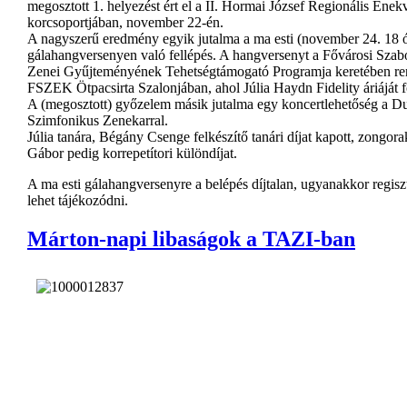
megosztott 1. helyezést ért el a II. Hormai József Regionális Ének
korcsoportjában, november 22-én.
A nagyszerű eredmény egyik jutalma a ma esti (november 24. 18 
gálahangversenyen való fellépés. A hangversenyt a Fővárosi Sza
Zenei Gyűjteményének Tehetségtámogató Programja keretében re
FSZEK Ötpacsirta Szalonjában, ahol Júlia Haydn Fidelity áriáját f
A (megosztott) győzelem másik jutalma egy koncertlehetőség a D
Szimfonikus Zenekarral.
Júlia tanára, Bégány Csenge felkészítő tanári díjat kapott, zongora
Gábor pedig korrepetítori különdíjat.
A ma esti gálahangversenyre a belépés díjtalan, ugyanakkor regisztr
lehet tájékozódni.
Márton-napi libaságok a TAZI-ban