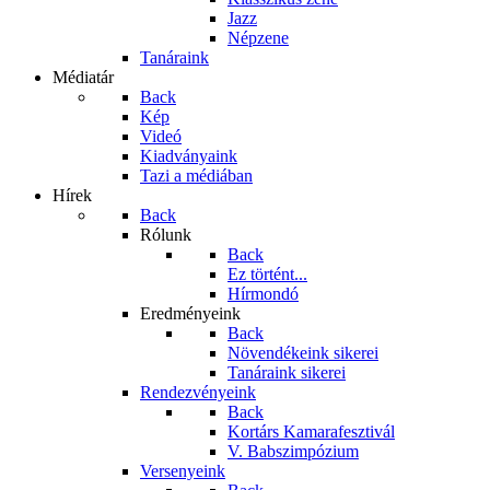
Jazz
Népzene
Tanáraink
Médiatár
Back
Kép
Videó
Kiadványaink
Tazi a médiában
Hírek
Back
Rólunk
Back
Ez történt...
Hírmondó
Eredményeink
Back
Növendékeink sikerei
Tanáraink sikerei
Rendezvényeink
Back
Kortárs Kamarafesztivál
V. Babszimpózium
Versenyeink