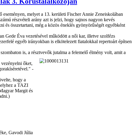
lák 3. Kórustalálkozóján
ző eseményen, melyet a 13. kerületi Fischer Annie Zeneiskolában
számú részvételi arány azt is jelzi, hogy sajnos nagyon kevés
ezni és összetartani, még a közös éneklés gyönyörűségét egyébként
n Gede Éva vezetésével működött a női kar, illetve szolfézs
zerfelé egyéb irányokban is elkötelezett fiatalokkal repertoárt építsen
ombaton is, a résztvevők jutalma a felemelő élmény volt, amit a
 vezényelni őket,
rakíséretével." -
övelte, hogy a
 melyhez a TAZI
(Magyar Margit és
dni.)
éke, Gavodi Júlia