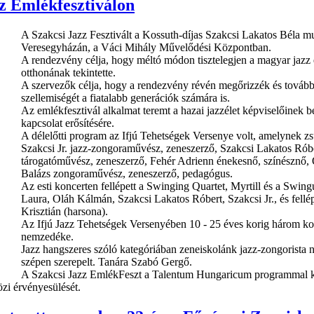
zz Emlékfesztiválon
A Szakcsi Jazz Fesztivált a Kossuth-díjas Szakcsi Lakatos Béla 
Veresegyházán, a Váci Mihály Művelődési Központban.
A rendezvény célja, hogy méltó módon tisztelegjen a magyar jazz é
otthonának tekintette.
A szervezők célja, hogy a rendezvény révén megőrizzék és tovább
szellemiségét a fiatalabb generációk számára is.
Az emlékfesztivál alkalmat teremt a hazai jazzélet képviselőinek 
kapcsolat erősítésére.
A délelőtti program az Ifjú Tehetségek Versenye volt, amelynek zs
Szakcsi Jr. jazz-zongoraművész, zeneszerző, Szakcsi Lakatos Rób
tárogatóművész, zeneszerző, Fehér Adrienn énekesnő, színésznő
Balázs zongoraművész, zeneszerző, pedagógus.
Az esti koncerten fellépett a Swinging Quartet, Myrtill és a Swingu
Laura, Oláh Kálmán, Szakcsi Lakatos Róbert, Szakcsi Jr., és fel
Krisztián (harsona).
Az Ifjú Jazz Tehetségek Versenyében 10 - 25 éves korig három kor
nemzedéke.
Jazz hangszeres szóló kategóriában zeneiskolánk jazz-zongorista
szépen szerepelt. Tanára Szabó Gergő.
A Szakcsi Jazz EmlékFeszt a Talentum Hungaricum programmal karöl
zi érvényesülését.