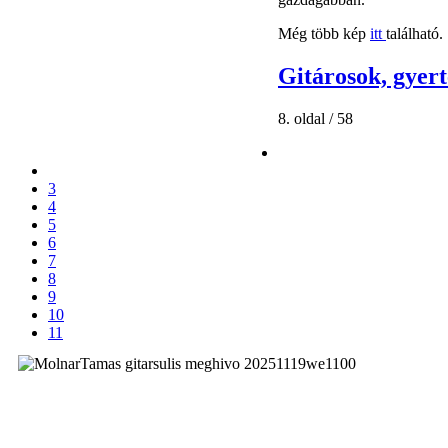
Még több kép
itt
található.
Gitárosok, gyert
8. oldal / 58
3
4
5
6
7
8
9
10
11