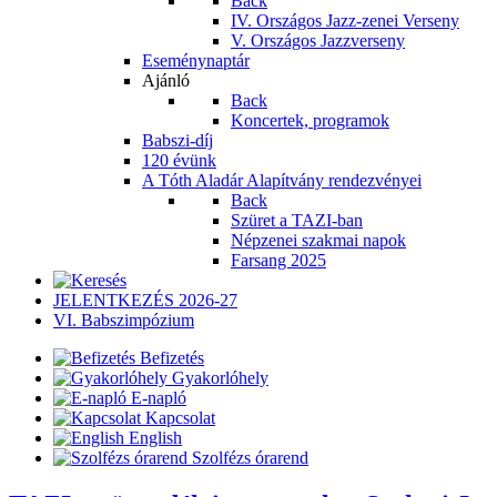
Back
IV. Országos Jazz-zenei Verseny
V. Országos Jazzverseny
Eseménynaptár
Ajánló
Back
Koncertek, programok
Babszi-díj
120 évünk
A Tóth Aladár Alapítvány rendezvényei
Back
Szüret a TAZI-ban
Népzenei szakmai napok
Farsang 2025
JELENTKEZÉS 2026-27
VI. Babszimpózium
Befizetés
Gyakorlóhely
E-napló
Kapcsolat
English
Szolfézs órarend