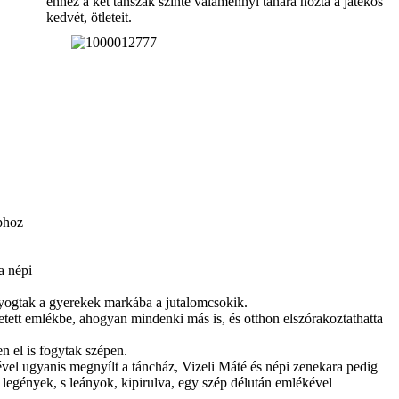
ehhez a két tanszak szinte valamennyi tanára hozta a játékos
kedvét, ötleteit.
aphoz
a népi
tyogtak a gyerekek markába a jutalomcsokik.
etett emlékbe, ahogyan mindenki más is, és otthon elszórakoztathatta
n el is fogytak szépen.
vel ugyanis megnyílt a táncház, Vizeli Máté és népi zenekara pedig
 legények, s leányok, kipirulva, egy szép délután emlékével