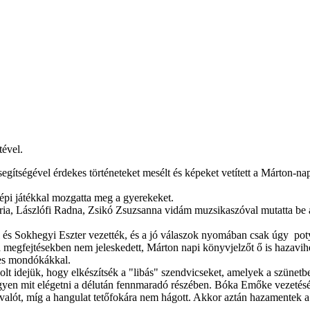
tével.
segítségével érdekes történeteket mesélt és képeket vetített a Márton-n
épi játékkal mozgatta meg a gyerekeket.
ia, Lászlófi Radna, Zsikó Zsuzsanna vidám muzsikaszóval mutatta be 
l és Sokhegyi Eszter vezették, és a jó válaszok nyomában csak úgy po
 a megfejtésekben nem jeleskedett, Márton napi könyvjelzőt ő is hazavih
cces mondókákkal.
lt idejük, hogy elkészítsék a "libás" szendvicseket, amelyek a szünetbe
legyen mit elégetni a délután fennmaradó részében. Bóka Emőke vezetésé
ávalót, míg a hangulat tetőfokára nem hágott. Akkor aztán hazamentek a