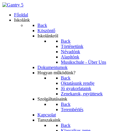
Főoldal
Iskolánk
Back
Köszöntő
Iskolánkról
Back
Történetünk
Névadónk
Alapítónk
Musikschule - Über Uns
Dokumentumok
Hogyan működünk?
Back
Oktatásunk rendje
Jó gyakorlataink
Zenekarok, együttesek
Szolgáltatásaink
Back
Terembérlés
Kapcsolat
Tanszakaink
Back
Klasszikus zene