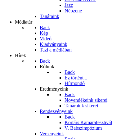
Jazz
Népzene
Tanáraink
Médiatár
Back
Kép
Videó
Kiadványaink
Tazi a médiában
Hírek
Back
Rólunk
Back
Ez történt...
Hírmondó
Eredményeink
Back
Növendékeink sikerei
Tanáraink sikerei
Rendezvényeink
Back
Kortárs Kamarafesztivál
V. Babszimpózium
Versenyeink