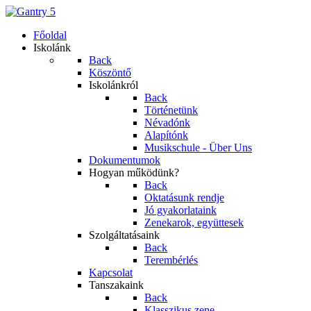
Főoldal
Iskolánk
Back
Köszöntő
Iskolánkról
Back
Történetünk
Névadónk
Alapítónk
Musikschule - Über Uns
Dokumentumok
Hogyan működünk?
Back
Oktatásunk rendje
Jó gyakorlataink
Zenekarok, együttesek
Szolgáltatásaink
Back
Terembérlés
Kapcsolat
Tanszakaink
Back
Klasszikus zene