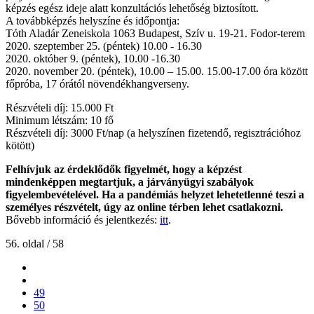
képzés egész ideje alatt konzultációs lehetőség biztosított.
A továbbképzés helyszíne és időpontja:
Tóth Aladár Zeneiskola 1063 Budapest, Szív u. 19-21. Fodor-terem
2020. szeptember 25. (péntek) 10.00 - 16.30
2020. október 9. (péntek), 10.00 -16.30
2020. november 20. (péntek), 10.00 – 15.00. 15.00-17.00 óra között
főpróba, 17 órától növendékhangverseny.
Részvételi díj: 15.000 Ft
Minimum létszám: 10 fő
Részvételi díj: 3000 Ft/nap (a helyszínen fizetendő, regisztrációhoz
kötött)
Felhívjuk az érdeklődők figyelmét, hogy a képzést
mindenképpen megtartjuk, a járványügyi szabályok
figyelembevételével. Ha a pandémiás helyzet lehetetlenné teszi a
személyes részvételt, úgy az online térben lehet csatlakozni.
Bővebb információ és jelentkezés:
itt
.
56. oldal / 58
49
50