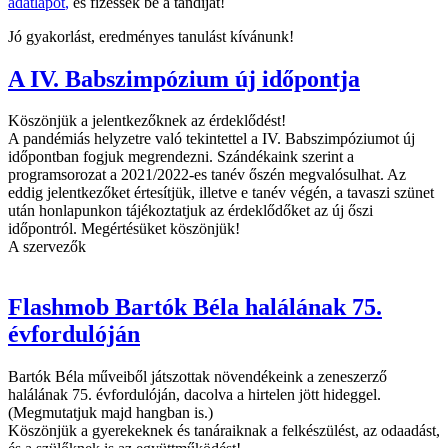
adatlapot
,
és fizessék be a tandíjat!
Jó gyakorlást, eredményes tanulást kívánunk!
A IV. Babszimpózium új időpontja
Köszönjük a jelentkezőknek az érdeklődést!
A pandémiás helyzetre való tekintettel a IV. Babszimpóziumot új
időpontban fogjuk megrendezni. Szándékaink szerint a
programsorozat a 2021/2022-es tanév őszén megvalósulhat. Az
eddig jelentkezőket értesítjük, illetve e tanév végén, a tavaszi szünet
után honlapunkon tájékoztatjuk az érdeklődőket az új őszi
időpontról. Megértésüket köszönjük!
A szervezők
Flashmob Bartók Béla halálának 75.
évfordulóján
Bartók Béla műveiből játszottak növendékeink a zeneszerző
halálának 75. évfordulóján, dacolva a hirtelen jött hideggel.
(Megmutatjuk majd hangban is.)
Köszönjük a gyerekeknek és tanáraiknak a felkészülést, az odaadást,