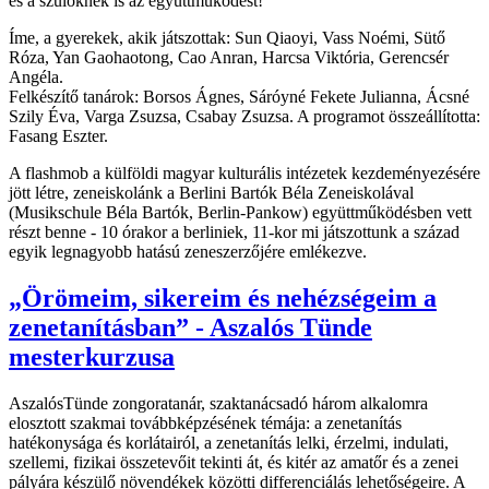
és a szülőknek is az együttműködést!
Íme, a gyerekek, akik játszottak: Sun Qiaoyi, Vass Noémi, Sütő
Róza, Yan Gaohaotong, Cao Anran, Harcsa Viktória, Gerencsér
Angéla.
Felkészítő tanárok: Borsos Ágnes, Sáróyné Fekete Julianna, Ácsné
Szily Éva, Varga Zsuzsa, Csabay Zsuzsa. A programot összeállította:
Fasang Eszter.
A flashmob a külföldi magyar kulturális intézetek kezdeményezésére
jött létre, zeneiskolánk a Berlini Bartók Béla Zeneiskolával
(Musikschule Béla Bartók, Berlin-Pankow) együttműködésben vett
részt benne - 10 órakor a berliniek, 11-kor mi játszottunk a század
egyik legnagyobb hatású zeneszerzőjére emlékezve.
„Örömeim, sikereim és nehézségeim a
zenetanításban” - Aszalós Tünde
mesterkurzusa
AszalósTünde zongoratanár, szaktanácsadó három alkalomra
elosztott szakmai továbbképzésének témája: a zenetanítás
hatékonysága és korlátairól, a zenetanítás lelki, érzelmi, indulati,
szellemi, fizikai összetevőit tekinti át, és kitér az amatőr és a zenei
pályára készülő növendékek közötti differenciálás lehetőségeire. A