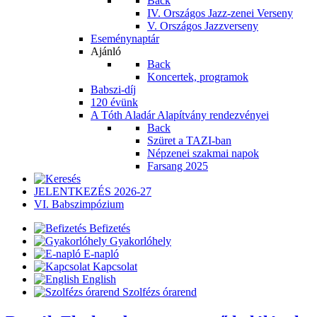
Back
IV. Országos Jazz-zenei Verseny
V. Országos Jazzverseny
Eseménynaptár
Ajánló
Back
Koncertek, programok
Babszi-díj
120 évünk
A Tóth Aladár Alapítvány rendezvényei
Back
Szüret a TAZI-ban
Népzenei szakmai napok
Farsang 2025
JELENTKEZÉS 2026-27
VI. Babszimpózium
Befizetés
Gyakorlóhely
E-napló
Kapcsolat
English
Szolfézs órarend