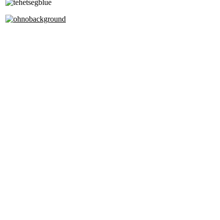
Az Oktatási Hivatal Bázisintézménye
Akkreditált Kiváló Tehetségpont
A Liszt Ferenc Zeneművészeti Egyetem
a Debreceni Egyetem és a
Pécsi Tudományegyetem Partneriskolája
Cím: 1063 Budapest, Szív u. 19-21.
Telefon:
+36-1-4130459
+36-1-3428104