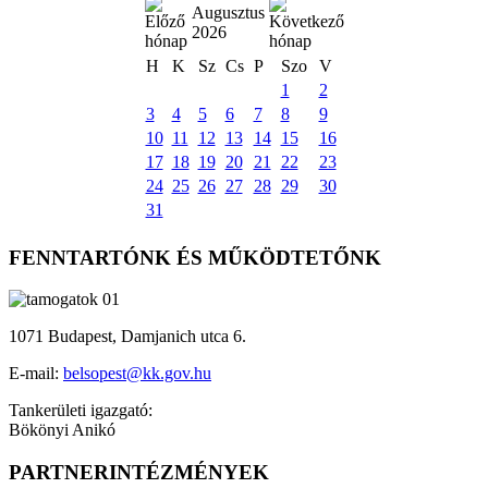
Augusztus
2026
H
K
Sz
Cs
P
Szo
V
1
2
3
4
5
6
7
8
9
10
11
12
13
14
15
16
17
18
19
20
21
22
23
24
25
26
27
28
29
30
31
FENNTARTÓNK ÉS MŰKÖDTETŐNK
1071 Budapest, Damjanich utca 6.
E-mail:
belsopest@kk.gov.hu
Tankerületi igazgató:
Bökönyi Anikó
PARTNERINTÉZMÉNYEK