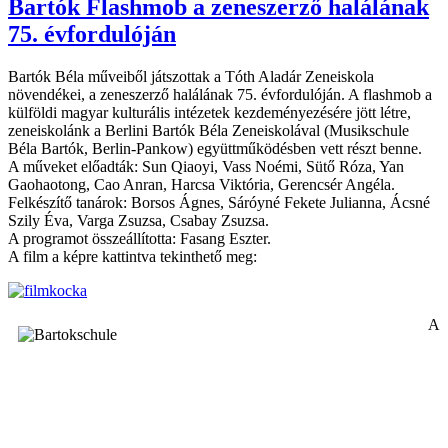
Bartók Flashmob a zeneszerző halálának
75. évfordulóján
Bartók Béla műveiből játszottak a Tóth Aladár Zeneiskola
növendékei, a zeneszerző halálának 75. évfordulóján. A flashmob a
külföldi magyar kulturális intézetek kezdeményezésére jött létre,
zeneiskolánk a Berlini Bartók Béla Zeneiskolával (Musikschule
Béla Bartók, Berlin-Pankow) együttműködésben vett részt benne.
A műveket előadták: Sun Qiaoyi, Vass Noémi, Sütő Róza, Yan
Gaohaotong, Cao Anran, Harcsa Viktória, Gerencsér Angéla.
Felkészítő tanárok: Borsos Ágnes, Sáróyné Fekete Julianna, Ácsné
Szily Éva, Varga Zsuzsa, Csabay Zsuzsa.
A programot összeállította: Fasang Eszter.
A film a képre kattintva tekinthető meg:
A