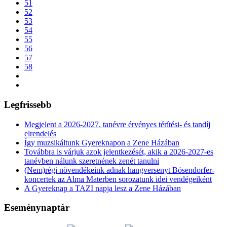
51
52
53
54
55
56
57
58
Legfrissebb
Megjelent a 2026-2027. tanévre érvényes térítési- és tandíj
elrendelés
Így muzsikáltunk Gyereknapon a Zene Házában
Továbbra is várjuk azok jelentkezését, akik a 2026-2027-es
tanévben nálunk szeretnének zenét tanulni
(Nem)régi növendékeink adnak hangversenyt Bösendorfer-
koncertek az Alma Materben sorozatunk idei vendégeiként
A Gyereknap a TAZI napja lesz a Zene Házában
Eseménynaptár