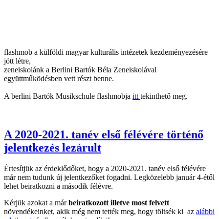
flashmob a külföldi magyar kulturális intézetek kezdeményezésére
jött létre,
zeneiskolánk a Berlini Bartók Béla Zeneiskolával
együttműködésben vett részt benne.
A berlini Bartók Musikschule flashmobja
itt
tekinthető meg.
A 2020-2021. tanév első félévére történő
jelentkezés lezárult
Értesítjük az érdeklődőket, hogy a 2020-2021. tanév első félévére
már nem tudunk új jelentkezőket fogadni. Legközelebb január 4-étől
lehet beiratkozni a második félévre.
Kérjük azokat a már
beiratkozott illetve most felvett
növendékeinket, akik még nem tették meg, hogy töltsék ki az
alábbi