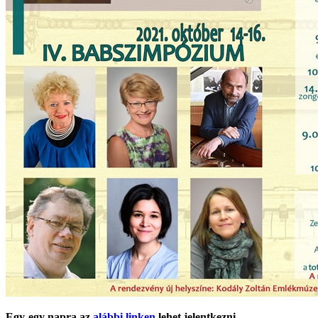
Egy-egy napra az
alábbi linken
lehet jelentkezni.