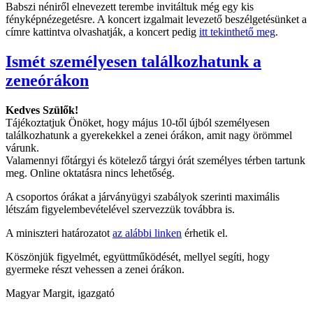
Babszi néniről elnevezett terembe invitáltuk még egy kis
fényképnézegetésre. A koncert izgalmait levezető beszélgetésünket a
címre kattintva olvashatják, a koncert pedig
itt tekinthető meg
.
Ismét személyesen találkozhatunk a
zeneórákon
Kedves Szülők!
Tájékoztatjuk Önöket, hogy május 10-től újból személyesen
találkozhatunk a gyerekekkel a zenei órákon, amit nagy örömmel
várunk.
Valamennyi főtárgyi és kötelező tárgyi órát személyes térben tartunk
meg. Online oktatásra nincs lehetőség.
A csoportos órákat a járványügyi szabályok szerinti maximális
létszám figyelembevételével szervezzük továbbra is.
A miniszteri határozatot
az alábbi linken
érhetik el.
Köszönjük figyelmét, együttműködését, mellyel segíti, hogy
gyermeke részt vehessen a zenei órákon.
Magyar Margit, igazgató