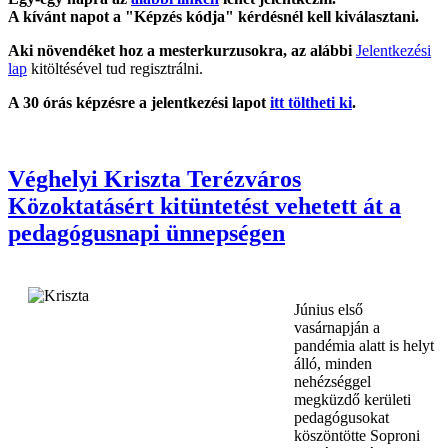
A kívánt napot a "Képzés kódja" kérdésnél kell kiválasztani.
Aki növendéket hoz a mesterkurzusokra, az alábbi
Jelentkezési
lap
kitöltésével tud regisztrálni.
A 30 órás képzésre a jelentkezési lapot
itt töltheti ki
.
Véghelyi Kriszta Terézváros
Közoktatásért kitüntetést vehetett át a
pedagógusnapi ünnepségen
Június első
vasárnapján a
pandémia alatt is helyt
álló, minden
nehézséggel
megküzdő kerületi
pedagógusokat
köszöntötte Soproni