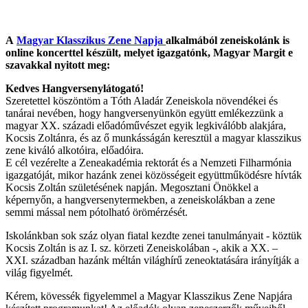
A
Magyar Klasszikus Zene Napja
alkalmából zeneiskolánk is
online koncerttel készült, melyet igazgatónk, Magyar Margit e
szavakkal nyitott meg:
Kedves Hangversenylátogató!
Szeretettel köszöntöm a Tóth Aladár Zeneiskola növendékei és
tanárai nevében, hogy hangversenyünkön együtt emlékezzünk a
magyar XX. századi előadóművészet egyik legkiválóbb alakjára,
Kocsis Zoltánra, és az ő munkásságán keresztül a magyar klasszikus
zene kiváló alkotóira, előadóira.
E cél vezérelte a Zeneakadémia rektorát és a Nemzeti Filharmónia
igazgatóját, mikor hazánk zenei közösségeit együttműködésre hívták
Kocsis Zoltán születésének napján. Megosztani Önökkel a
képernyőn, a hangversenytermekben, a zeneiskolákban a zene
semmi mással nem pótolható örömérzését.
Iskolánkban sok száz olyan fiatal kezdte zenei tanulmányait - köztük
Kocsis Zoltán is az I. sz. körzeti Zeneiskolában -, akik a XX. –
XXI. században hazánk méltán világhírű zeneoktatására irányítják a
világ figyelmét.
Kérem, kövessék figyelemmel a Magyar Klasszikus Zene Napjára