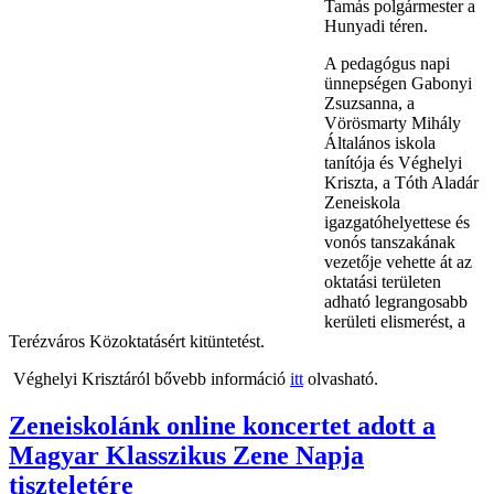
Tamás polgármester a
Hunyadi téren.
A pedagógus napi
ünnepségen Gabonyi
Zsuzsanna, a
Vörösmarty Mihály
Általános iskola
tanítója és Véghelyi
Kriszta, a Tóth Aladár
Zeneiskola
igazgatóhelyettese és
vonós tanszakának
vezetője vehette át az
oktatási területen
adható legrangosabb
kerületi elismerést, a
Terézváros Közoktatásért kitüntetést.
Véghelyi Krisztáról bővebb információ
itt
olvasható.
Zeneiskolánk online koncertet adott a
Magyar Klasszikus Zene Napja
tiszteletére