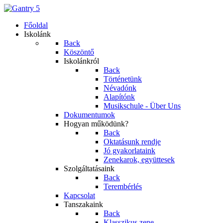
Főoldal
Iskolánk
Back
Köszöntő
Iskolánkról
Back
Történetünk
Névadónk
Alapítónk
Musikschule - Über Uns
Dokumentumok
Hogyan működünk?
Back
Oktatásunk rendje
Jó gyakorlataink
Zenekarok, együttesek
Szolgáltatásaink
Back
Terembérlés
Kapcsolat
Tanszakaink
Back
Klasszikus zene