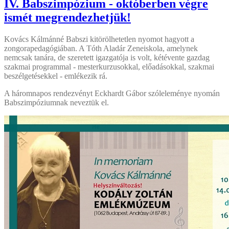
IV. Babszimpózium - októberben végre
ismét megrendezhetjük!
Kovács Kálmánné Babszi kitörölhetetlen nyomot hagyott a
zongorapedagógiában. A Tóth Aladár Zeneiskola, amelynek
nemcsak tanára, de szeretett igazgatója is volt, kétévente gazdag
szakmai programmal - mesterkurzusokkal, előadásokkal, szakmai
beszélgetésekkel - emlékezik rá.
A háromnapos rendezvényt Eckhardt Gábor szóleleménye nyomán
Babszimpóziumnak neveztük el.