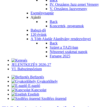
Back
IV. Országos Jazz-zenei Verseny
V. Országos Jazzverseny
Eseménynaptár
Ajánló
Back
Koncertek, programok
Babszi-díj
120 évünk
A Tóth Aladár Alapítvány rendezvényei
Back
Szüret a TAZI-ban
Népzenei szakmai napok
Farsang 2025
JELENTKEZÉS 2026-27
VI. Babszimpózium
Befizetés
Gyakorlóhely
E-napló
Kapcsolat
English
Szolfézs órarend