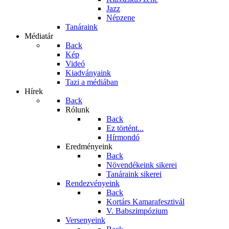
Jazz
Népzene
Tanáraink
Médiatár
Back
Kép
Videó
Kiadványaink
Tazi a médiában
Hírek
Back
Rólunk
Back
Ez történt...
Hírmondó
Eredményeink
Back
Növendékeink sikerei
Tanáraink sikerei
Rendezvényeink
Back
Kortárs Kamarafesztivál
V. Babszimpózium
Versenyeink