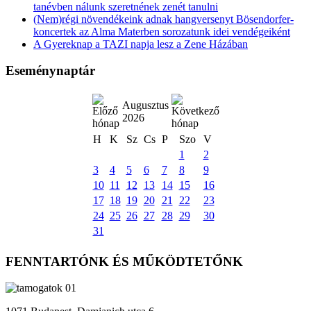
tanévben nálunk szeretnének zenét tanulni
(Nem)régi növendékeink adnak hangversenyt Bösendorfer-
koncertek az Alma Materben sorozatunk idei vendégeiként
A Gyereknap a TAZI napja lesz a Zene Házában
Eseménynaptár
Augusztus
2026
H
K
Sz
Cs
P
Szo
V
1
2
3
4
5
6
7
8
9
10
11
12
13
14
15
16
17
18
19
20
21
22
23
24
25
26
27
28
29
30
31
FENNTARTÓNK ÉS MŰKÖDTETŐNK