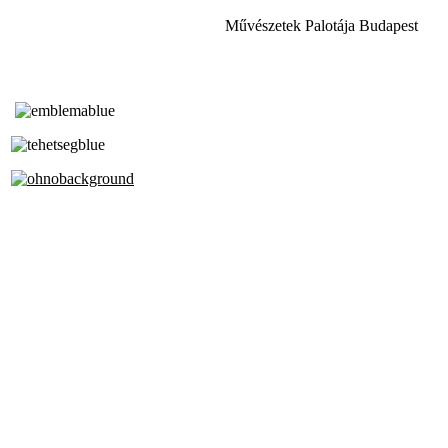
Művészetek Palotája Budapest
Tóth Aladár Zeneiskola
Alapfokú Művészeti Iskola
Az Oktatási Hivatal Bázisintézménye
Akkreditált Kiváló Tehetségpont
A Liszt Ferenc Zeneművészeti Egyetem
a Debreceni Egyetem és a
Pécsi Tudományegyetem Partneriskolája