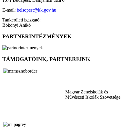
1071 Budapest, Damjanich utca 6.
E-mail:
belsopest@kk.gov.hu
Tankerületi igazgató:
Bökönyi Anikó
PARTNERINTÉZMÉNYEK
TÁMOGATÓINK, PARTNEREINK
Magyar Zeneiskolák és
Művészeti Iskolák Szövetsége