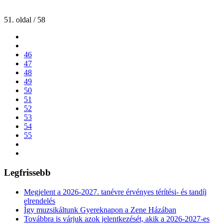
51. oldal / 58
46
47
48
49
50
51
52
53
54
55
Legfrissebb
Megjelent a 2026-2027. tanévre érvényes térítési- és tandíj
elrendelés
Így muzsikáltunk Gyereknapon a Zene Házában
Továbbra is várjuk azok jelentkezését, akik a 2026-2027-es