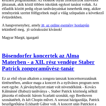
készített programunkat! Az előadók olyan zeneszerzők műveiből
játszanak, akik közül többen iskolánk egykori tanárai voltak. Az
előadók között pedig olyan tanítványainkat ismerhetik meg, akikre
reményeink szerint fölfigyelnek majd a világ színpadain a következő
évtizedekben.
A hangversenyhez, amely
itt, az online esemény honlapján
tekinthető meg, jó szórakozást kívánok!
Magyar Margit, igazgató
Bösendorfer koncertek az Alma
Materben - a XII. rész vendége Staber
Patrick zongoraművész-tanár
Ez az első olyan alkalom a zongora tanszak koncertsorozatának
történetében, amikor maga a koncert és a nyilvános program nem
esett egybe. A járványhelyzet miatt volt növendékünk - Kovács
Kálmánné (Babszi) tanítványa -, Staber Patrick közönség nélkül
játszotta el műsorát: három Scarlatti szonátát, egy Beethoven
szonátatételt, és két Chopin művet. A sorozat házigazdája, Patrick
beszélgetőtársa Eckhardt Gábor volt. A koncert után Patrickot a