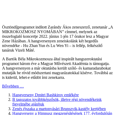
Ösztöndíjprogramot indított Zarándy Ákos zeneszerző, zenetanár „A
MIKROKOZMOSZ NYOMÁBAN” címmel, melynek az
összefoglaló koncertje 2022. június 1-jén 17 órakor lesz a Magyar
Zene Házában. A hangversenyen zeneiskolánk két hegedűs
növendéke - Hu Zhan Yun és Lu Wen Yi – is fellép, felkészítő
tanáruk Vizeli Máté.
A Bartók Béla Mikrokozmosza által inspirált hangszeroktatási
programot három éve a Magyar Művészeti Akadémia is támogatja.
A hangversenyen a már oktatásba került szóló- és kamaradarabokat
mutatják be rövid módszertani magyarázatokkal kísérve. Továbbá az
is kiderül, lehet-e etűdöt írni zenekarra.
Bővebben …
Hangverseny Dmitri Bashkirov emlékére
B tagozatos továbbképzősök, illetve régi növendékeink
figyelmébe ajánljuk
Zenés éjszaka a martonvásári Brunszvik-kastély kertjében
Hangverseny a Himnusz megzenésítésének 177. évfordulóján