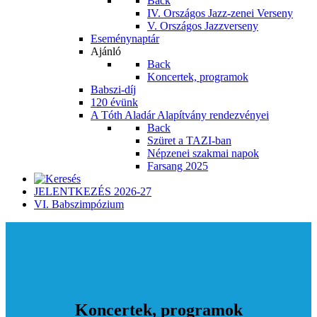
Back
IV. Országos Jazz-zenei Verseny
V. Országos Jazzverseny
Eseménynaptár
Ajánló
Back
Koncertek, programok
Babszi-díj
120 évünk
A Tóth Aladár Alapítvány rendezvényei
Back
Szüret a TAZI-ban
Népzenei szakmai napok
Farsang 2025
JELENTKEZÉS 2026-27
VI. Babszimpózium
Koncertek, programok