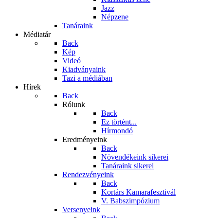
Jazz
Népzene
Tanáraink
Médiatár
Back
Kép
Videó
Kiadványaink
Tazi a médiában
Hírek
Back
Rólunk
Back
Ez történt...
Hírmondó
Eredményeink
Back
Növendékeink sikerei
Tanáraink sikerei
Rendezvényeink
Back
Kortárs Kamarafesztivál
V. Babszimpózium
Versenyeink