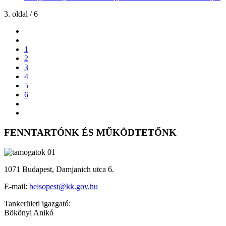
3. oldal / 6
1
2
3
4
5
6
FENNTARTÓNK ÉS MŰKÖDTETŐNK
1071 Budapest, Damjanich utca 6.
E-mail:
belsopest@kk.gov.hu
Tankerületi igazgató:
Bökönyi Anikó