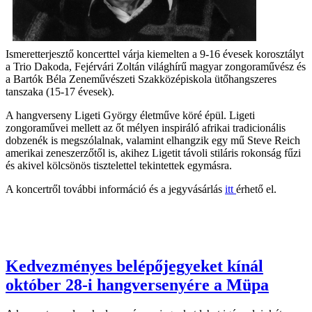
Ismeretterjesztő koncerttel várja kiemelten a 9-16 évesek korosztályt
a Trio Dakoda, Fejérvári Zoltán világhírű magyar zongoraművész és
a Bartók Béla Zeneművészeti Szakközépiskola ütőhangszeres
tanszaka (15-17 évesek).
A hangverseny Ligeti György életműve köré épül. Ligeti
zongoraművei mellett az őt mélyen inspiráló afrikai tradicionális
dobzenék is megszólalnak, valamint elhangzik egy mű Steve Reich
amerikai zeneszerzőtől is, akihez Ligetit távoli stiláris rokonság fűzi
és akivel kölcsönös tisztelettel tekintettek egymásra.
A koncertről további információ és a jegyvásárlás
itt
érhető el.
Kedvezményes belépőjegyeket kínál
október 28-i hangversenyére a Müpa