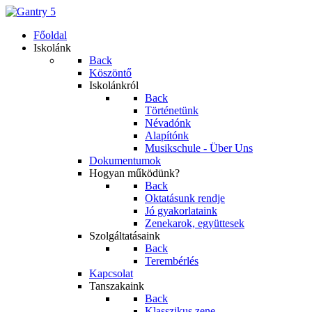
Főoldal
Iskolánk
Back
Köszöntő
Iskolánkról
Back
Történetünk
Névadónk
Alapítónk
Musikschule - Über Uns
Dokumentumok
Hogyan működünk?
Back
Oktatásunk rendje
Jó gyakorlataink
Zenekarok, együttesek
Szolgáltatásaink
Back
Terembérlés
Kapcsolat
Tanszakaink
Back
Klasszikus zene