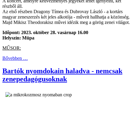
A koncert, amelyre kedvezményes jegyeket lehet igényelni, két
részből áll.
Az első részben Dragony Tímea és Dubrovay László - a kortárs
magyar zeneszerzés két jeles alkotója - műveit hallhatja a közönség.
Majd Mikisz Theodorakisz művei idézik meg a görög zenei világot.
Időpont: 2023. október 28. vasárnap 16.00
Helyszín: Müpa
MŰSOR:
Bővebben …
Bartók nyomdokain haladva - nemcsak
zenepedagógusoknak