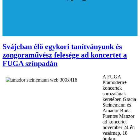
Svájcban élő egykori tanítványunk és
zongoraművész felesége ad koncertet a
FUGA színpadán
A FUGA
Prämodern+
koncertek
sorozatának
keretében Gracia
Steinemann és
Amador Buda
Fuentes Manzor
ad koncertet
november 24-én
vasárnap, 18
órakor.