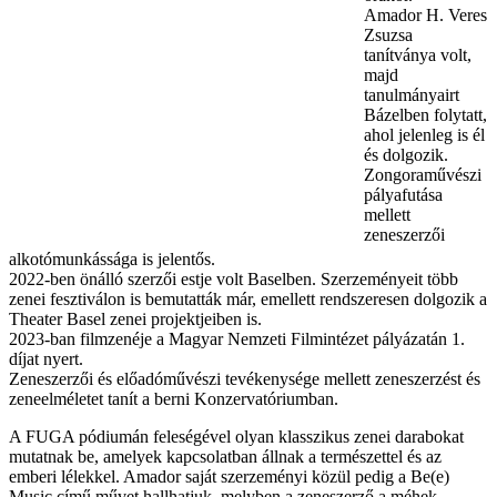
Amador H. Veres
Zsuzsa
tanítványa volt,
majd
tanulmányairt
Bázelben folytatt,
ahol jelenleg is él
és dolgozik.
Zongoraművészi
pályafutása
mellett
zeneszerzői
alkotómunkássága is jelentős.
2022-ben önálló szerzői estje volt Baselben. Szerzeményeit több
zenei fesztiválon is bemutatták már, emellett rendszeresen dolgozik a
Theater Basel zenei projektjeiben is.
2023-ban filmzenéje a Magyar Nemzeti Filmintézet pályázatán 1.
díjat nyert.
Zeneszerzői és előadóművészi tevékenysége mellett zeneszerzést és
zeneelméletet tanít a berni Konzervatóriumban.
A FUGA pódiumán feleségével olyan klasszikus zenei darabokat
mutatnak be, amelyek kapcsolatban állnak a természettel és az
emberi lélekkel. Amador saját szerzeményi közül pedig a Be(e)
Music című művet hallhatjuk, melyben a zeneszerző a méhek -