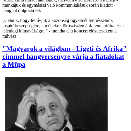
munkájuk és egymással való kommunikálásuk során kiadott -
hangjait dolgozta fel.
„Célunk, hogy felhívjuk a közönség figyelmét természetünk
inspiráló szépségére, a méhekre, ökoszisztémánk fenntartóira, és a
jelenlegi klímaválságra.” - mondta el a koncert előzeteseként a
művész.
"Magyarok a világban - Ligeti és Afrika"
címmel hangversenyre várja a fiatalokat
a Müpa