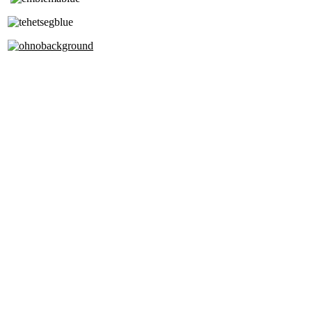
Alapfokú Művészeti Iskola
Az Oktatási Hivatal Bázisintézménye
Akkreditált Kiváló Tehetségpont
A Liszt Ferenc Zeneművészeti Egyetem
a Debreceni Egyetem és a
Pécsi Tudományegyetem Partneriskolája
Cím: 1063 Budapest, Szív u. 19-21.
Telefon:
+36-1-4130459