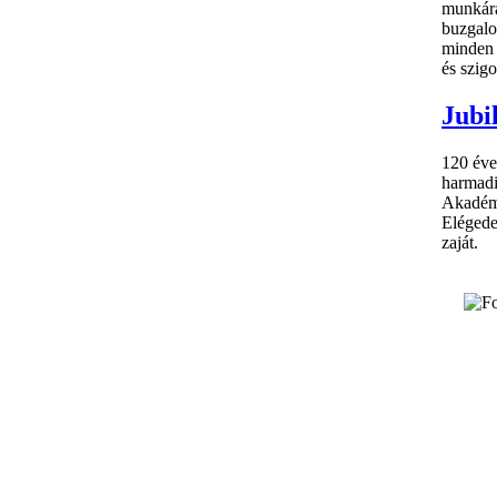
munkára
buzgalo
minden 
és szig
Jubi
120 éve
harmadi
Akadémi
Elégede
zaját.