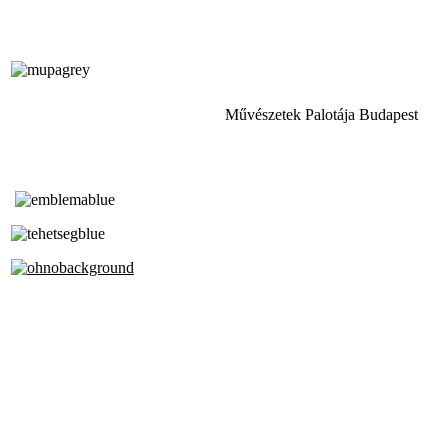
Művészetek Palotája Budapest
Tóth Aladár Zeneiskola
Alapfokú Művészeti Iskola
Az Oktatási Hivatal Bázisintézménye
Akkreditált Kiváló Tehetségpont
A Liszt Ferenc Zeneművészeti Egyetem
a Debreceni Egyetem és a
Pécsi Tudományegyetem Partneriskolája