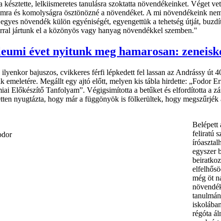
 késztette, lelkiismeretes tanulásra szoktatta növendékeinket. Véget v
mra és komolyságra ösztönözné a növendéket. A mi növendékeink nemc
egyes növendék külön egyéniségét, egyengettük a tehetség útját, buzdíto
orral jártunk el a közönyös vagy hanyag növendékkel szemben."
leumi évet nyitunk meg hamarosan: zeneisk
 ilyenkor bajuszos, cvikkeres férfi lépkedett fel lassan az Andrássy út 
k emeletére. Megállt egy ajtó előtt, melyen kis tábla hirdette: „Fodor E
ai Előkészítő Tanfolyam”. Végigsimította a betűket és elfordította a zá
tten nyugtázta, hogy már a függönyök is fölkerültek, hogy megszűrjék
Belépett 
feliratú 
íróaszta
egyszer b
beiratkoz
elfelhősö
még öt n
növendék
tanulmán
iskolában
régóta ál