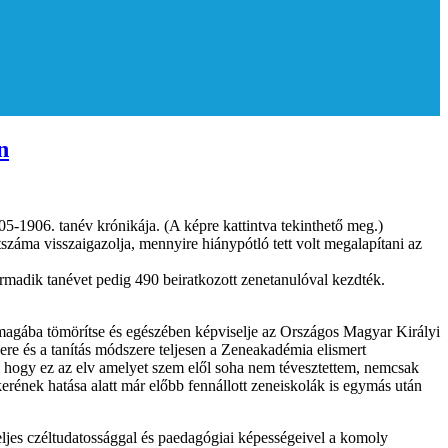
n
05-1906. tanév krónikája. (A képre kattintva tekinthető meg.)
száma visszaigazolja, mennyire hiánypótló tett volt megalapítani az
rmadik tanévet pedig 490 beiratkozott zenetanulóval kezdték.
a magába tömörítse és egészében képviselje az Országos Magyar Királyi
re és a tanítás módszere teljesen a Zeneakadémia elismert
 hogy ez az elv amelyet szem elől soha nem tévesztettem, nemcsak
erének hatása alatt már előbb fennállott zeneiskolák is egymás után
teljes czéltudatossággal és paedagógiai képességeivel a komoly