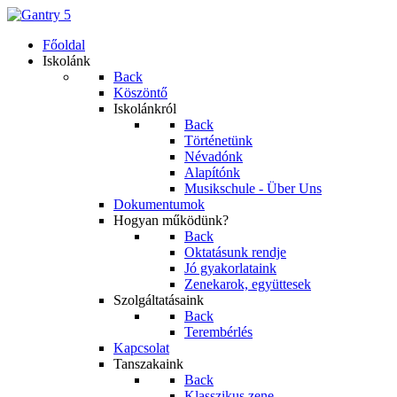
Főoldal
Iskolánk
Back
Köszöntő
Iskolánkról
Back
Történetünk
Névadónk
Alapítónk
Musikschule - Über Uns
Dokumentumok
Hogyan működünk?
Back
Oktatásunk rendje
Jó gyakorlataink
Zenekarok, együttesek
Szolgáltatásaink
Back
Terembérlés
Kapcsolat
Tanszakaink
Back
Klasszikus zene