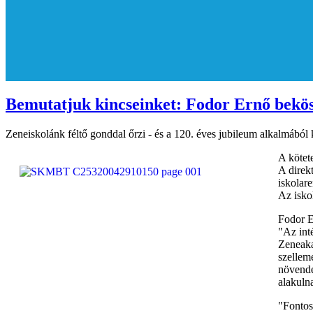
Bemutatjuk kincseinket: Fodor Ernő bekös
Zeneiskolánk féltő gonddal őrzi - és a 120. éves jubileum alkalmából 
A kötet
A direk
iskolar
Az isko
Fodor E
"Az int
Zeneaka
szellem
növendé
alakulna
"Fontos