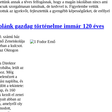
etettünk annak a téves felfogásnak, hogy a magán iskolában nincs ami
sak szorgalmasan tanulnak, de kedvvel is. Figyelembe vettük
ttuk az igyekvőt, fejlesztettük a gyengébb képességűeket, de eréllyel
olánk gazdag történelme immár 120 éves
40. számú ház
rnő Zeneiskolája
rban a kulcsot.
 az Oktogon
a Direktor
szobába, leült az
lhoz. Még
elenézett a
ási naplóba, és
dött a tekintete:
ap, és 160
 kezdi el zenei
yait abban az
, amelyről oly
modott,