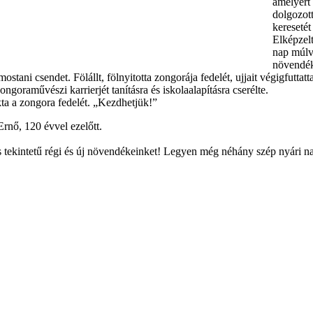
amelyért
dolgozot
keresetét 
Elképzel
nap múlv
növendék
mostani csendet. Fölállt, fölnyitotta zongorája fedelét, ujjait végigfuttatt
goraművészi karrierjét tanításra és iskolaalapításra cserélte.
ta a zongora fedelét. „Kezdhetjük!”
Ernő, 120 évvel ezelőtt.
 tekintetű régi és új növendékeinket! Legyen még néhány szép nyári na