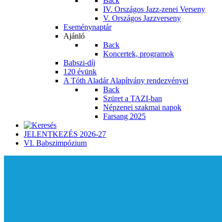
Back
IV. Országos Jazz-zenei Verseny
V. Országos Jazzverseny
Eseménynaptár
Ajánló
Back
Koncertek, programok
Babszi-díj
120 évünk
A Tóth Aladár Alapítvány rendezvényei
Back
Szüret a TAZI-ban
Népzenei szakmai napok
Farsang 2025
JELENTKEZÉS 2026-27
VI. Babszimpózium