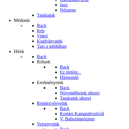
Jazz
Népzene
Tanáraink
Médiatár
Back
Kép
Videó
Kiadványaink
Tazi a médiában
Hírek
Back
Rólunk
Back
Ez történt...
Hírmondó
Eredményeink
Back
Növendékeink sikerei
Tanáraink sikerei
Rendezvényeink
Back
Kortárs Kamarafesztivál
V. Babszimpózium
Versenyeink