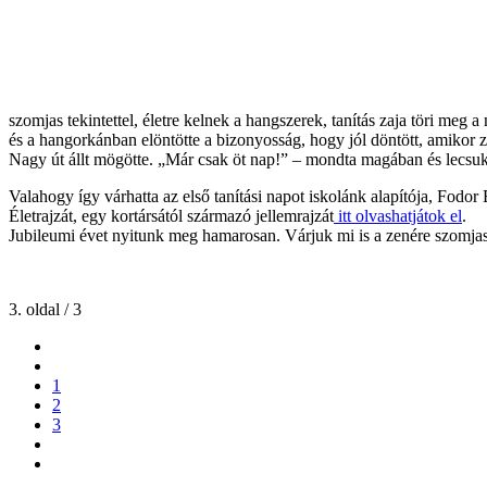
szomjas tekintettel, életre kelnek a hangszerek, tanítás zaja töri meg a 
és a hangorkánban elöntötte a bizonyosság, hogy jól döntött, amikor zon
Nagy út állt mögötte. „Már csak öt nap!” – mondta magában és lecsuk
Valahogy így várhatta az első tanítási napot iskolánk alapítója, Fodor 
Életrajzát, egy kortársától származó jellemrajzát
itt olvashatjátok el
.
Jubileumi évet nyitunk meg hamarosan. Várjuk mi is a zenére szomjas
3. oldal / 3
1
2
3