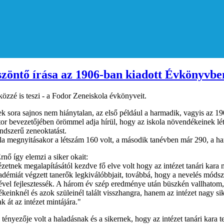
zöntő írása az 1906-ban kiadott Évkönyvbe
közzé is teszi - a Fodor Zeneiskola évkönyveit.
ek sora sajnos nem hiánytalan, az első például a harmadik, vagyis az 19
tor bevezetőjében örömmel adja hírül, hogy az iskola növendékeinek lét
endszerű zeneoktatást.
la megnyitásakor a létszám 160 volt, a második tanévben már 290, a ha
rnő így elemzi a siker okait:
ézetnek megalapításától kezdve fő elve volt hogy az intézet tanári kar
démiát végzett tanerők legkiválóbbjait, továbbá, hogy a nevelés módsze
ével fejlesztessék. A három év szép eredménye után büszkén vallhatom,
keinknél és azok szüleinél talált visszhangra, hanem az intézet nagy sik
k át az intézet mintájára."
 tényezője volt a haladásnak és a sikernek, hogy az intézet tanári kara 