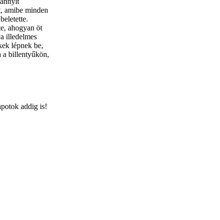
 annyit
t, amibe minden
beletette.
te, ahogyan öt
a illedelmes
ek lépnek be,
a a billentyűkön,
potok addig is!