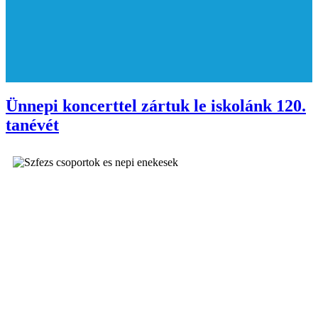
Ünnepi koncerttel zártuk le iskolánk 120.
tanévét