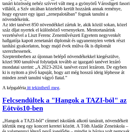
tanári közösség nehéz szívvel vált meg a gyönyörű Városligeti fasori
villától, a Szív utcában közelebb került hozzánk annak reménye,
hogy egyszer egy igazi „zenepalotában” fognak tanulni a
növendékeink.
Az idei tanévet 850 növendékkel zártuk le, akik közül sokan, közel
száz díjat nyertek el különböző versenyeken. Mentortanárink
vezetésével a Liszt Ferenc Zeneművészeti Egyetem negyvenkét
hallgatója kapott zenetanári diplomát és ugyanennyien vettek részt
tanítási gyakorlaton, hogy majd évek múlva ők is diplomát
szerezhessenek.
Szeptemberben az újonnan belépő növendékekkel kiegészülve,
közel 900 tanulóval folytatjuk tovább az igazgató tanévet lezáró
mondatai szerint: „A 2023-2024. tanévet ezzel lezárom. De egyben
ki is nyitom a jövő kapuját, hogy azt még hosszú ideig léphesse át
minden zenét tanulni vágyó fiatal.”
A képgaléria
itt tekinthető meg
.
Felcsendültek a "Hangok a TAZI-ból" az
Eötvös10-ben
„Hangok a TAZI-ból” címmel iskolánk alkotó tanárait, növendékeit
idéztük meg egy koncert keretei között. A Tóth Aladár Zeneiskola –
és valamennyi létező nevű jogelődje – mindig is bázisa volt nemcsak