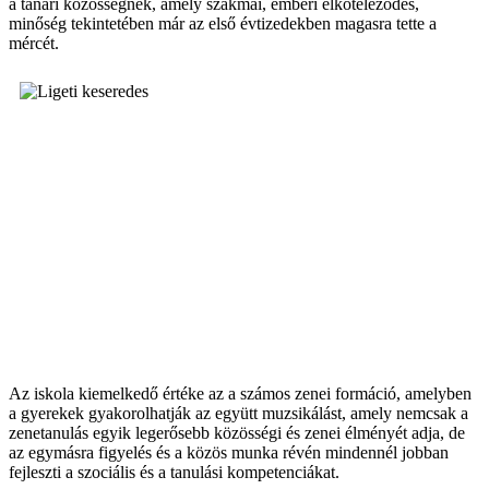
a tanári közösségnek, amely szakmai, emberi elköteleződés,
minőség tekintetében már az első évtizedekben magasra tette a
mércét.
Az iskola kiemelkedő értéke az a számos zenei formáció, amelyben
a gyerekek gyakorolhatják az együtt muzsikálást, amely nemcsak a
zenetanulás egyik legerősebb közösségi és zenei élményét adja, de
az egymásra figyelés és a közös munka révén mindennél jobban
fejleszti a szociális és a tanulási kompetenciákat.