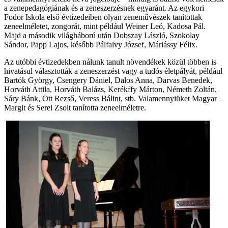
a zenepedagógiának és a zeneszerzésnek egyaránt. Az egykori
Fodor Iskola első évtizedeiben olyan zeneművészek tanítottak
zeneelméletet, zongorát, mint például Weiner Leó, Kadosa Pál.
Majd a második világháború után Dobszay László, Szokolay
Sándor, Papp Lajos, később Pálfalvy József, Máriássy Félix.
Az utóbbi évtizedekben nálunk tanult növendékek közül többen is
hivatásul választották a zeneszerzést vagy a tudós életpályát, például
Bartók György, Csengery Dániel, Dalos Anna, Darvas Benedek,
Horváth Attila, Horváth Balázs, Kerékffy Márton, Németh Zoltán,
Sáry Bánk, Ott Rezső, Veress Bálint, stb. Valamennyiüket Magyar
Margit és Serei Zsolt tanította zeneelméletre.