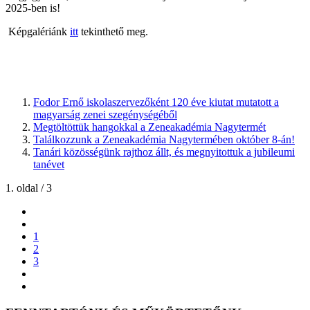
2025-ben is!
Képgalériánk
itt
tekinthető meg.
Fodor Ernő iskolaszervezőként 120 éve kiutat mutatott a
magyarság zenei szegénységéből
Megtöltöttük hangokkal a Zeneakadémia Nagytermét
Találkozzunk a Zeneakadémia Nagytermében október 8-án!
Tanári közösségünk rajthoz állt, és megnyitottuk a jubileumi
tanévet
1. oldal / 3
1
2
3