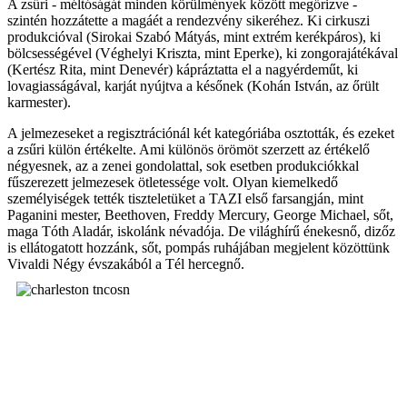
A zsűri - méltóságát minden körülmények között megőrizve -
szintén hozzátette a magáét a rendezvény sikeréhez. Ki cirkuszi
produkcióval (Sirokai Szabó Mátyás, mint extrém kerékpáros), ki
bölcsességével (Véghelyi Kriszta, mint Eperke), ki zongorajátékával
(Kertész Rita, mint Denevér) kápráztatta el a nagyérdeműt, ki
lovagiasságával, karját nyújtva a későnek (Kohán István, az őrült
karmester).
A jelmezeseket a regisztrációnál két kategóriába osztották, és ezeket
a zsűri külön értékelte. Ami különös örömöt szerzett az értékelő
négyesnek, az a zenei gondolattal, sok esetben produkciókkal
fűszerezett jelmezesek ötletessége volt. Olyan kiemelkedő
személyiségek tették tiszteletüket a TAZI első farsangján, mint
Paganini mester, Beethoven, Freddy Mercury, George Michael, sőt,
maga Tóth Aladár, iskolánk névadója. De világhírű énekesnő, dizőz
is ellátogatott hozzánk, sőt, pompás ruhájában megjelent közöttünk
Vivaldi Négy évszakából a Tél hercegnő.