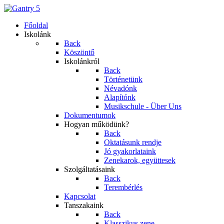
Főoldal
Iskolánk
Back
Köszöntő
Iskolánkról
Back
Történetünk
Névadónk
Alapítónk
Musikschule - Über Uns
Dokumentumok
Hogyan működünk?
Back
Oktatásunk rendje
Jó gyakorlataink
Zenekarok, együttesek
Szolgáltatásaink
Back
Terembérlés
Kapcsolat
Tanszakaink
Back
Klasszikus zene