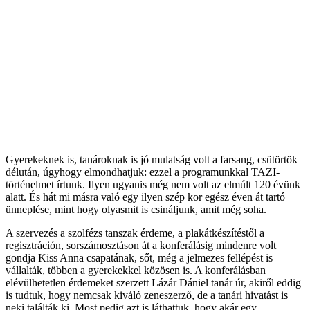
Gyerekeknek is, tanároknak is jó mulatság volt a farsang, csütörtök
délután, úgyhogy elmondhatjuk: ezzel a programunkkal TAZI-
történelmet írtunk. Ilyen ugyanis még nem volt az elmúlt 120 évünk
alatt. És hát mi másra való egy ilyen szép kor egész éven át tartó
ünneplése, mint hogy olyasmit is csináljunk, amit még soha.
A szervezés a szolfézs tanszak érdeme, a plakátkészítéstől a
regisztráción, sorszámosztáson át a konferálásig mindenre volt
gondja Kiss Anna csapatának, sőt, még a jelmezes fellépést is
vállalták, többen a gyerekekkel közösen is. A konferálásban
elévülhetetlen érdemeket szerzett Lázár Dániel tanár úr, akiről eddig
is tudtuk, hogy nemcsak kiváló zeneszerző, de a tanári hivatást is
neki találták ki. Most pedig azt is láthattuk, hogy akár egy