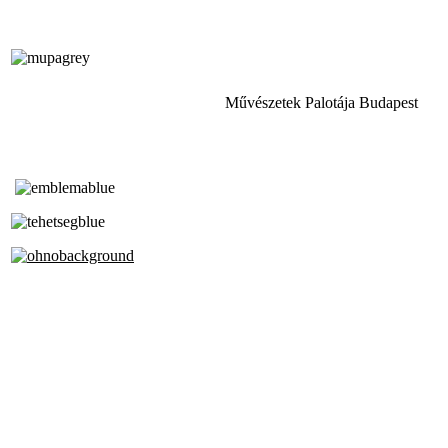
Művészetek Palotája Budapest
Tóth Aladár Zeneiskola
Alapfokú Művészeti Iskola
Az Oktatási Hivatal Bázisintézménye
Akkreditált Kiváló Tehetségpont
A Liszt Ferenc Zeneművészeti Egyetem
a Debreceni Egyetem és a
Pécsi Tudományegyetem Partneriskolája