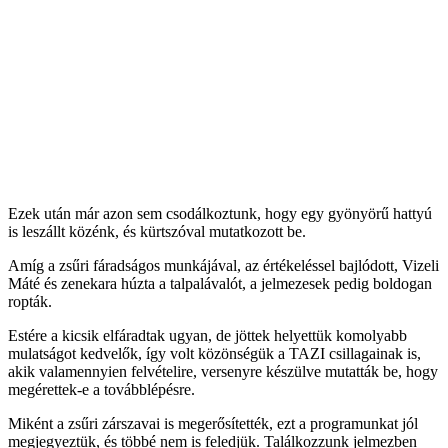
Ezek után már azon sem csodálkoztunk, hogy egy gyönyörű hattyú
is leszállt közénk, és kürtszóval mutatkozott be.
Amíg a zsűri fáradságos munkájával, az értékeléssel bajlódott, Vizeli
Máté és zenekara húzta a talpalávalót, a jelmezesek pedig boldogan
ropták.
Estére a kicsik elfáradtak ugyan, de jöttek helyettük komolyabb
mulatságot kedvelők, így volt közönségük a TAZI csillagainak is,
akik valamennyien felvételire, versenyre készülve mutatták be, hogy
megérettek-e a továbblépésre.
Miként a zsűri zárszavai is megerősítették, ezt a programunkat jól
megjegyeztük, és többé nem is feledjük. Találkozzunk jelmezben