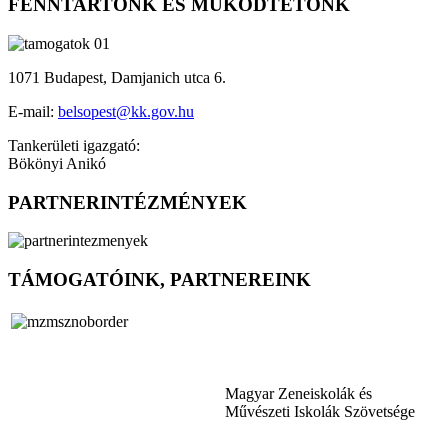
FENNTARTÓNK ÉS MŰKÖDTETŐNK
1071 Budapest, Damjanich utca 6.
E-mail:
belsopest@kk.gov.hu
Tankerületi igazgató:
Bökönyi Anikó
PARTNERINTÉZMÉNYEK
TÁMOGATÓINK, PARTNEREINK
Magyar Zeneiskolák és
Művészeti Iskolák Szövetsége