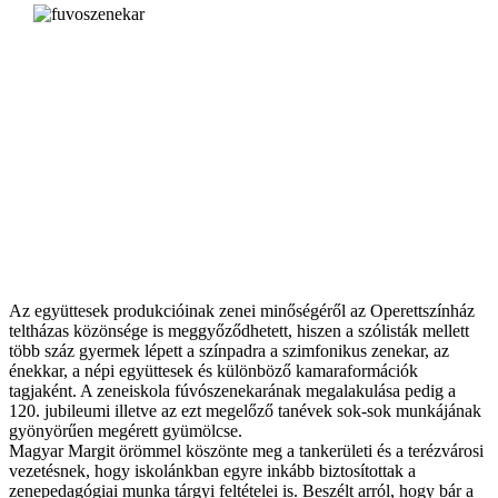
Az együttesek produkcióinak zenei minőségéről az Operettszínház
teltházas közönsége is meggyőződhetett, hiszen a szólisták mellett
több száz gyermek lépett a színpadra a szimfonikus zenekar, az
énekkar, a népi együttesek és különböző kamaraformációk
tagjaként. A zeneiskola fúvószenekarának megalakulása pedig a
120. jubileumi illetve az ezt megelőző tanévek sok-sok munkájának
gyönyörűen megérett gyümölcse.
Magyar Margit örömmel köszönte meg a tankerületi és a terézvárosi
vezetésnek, hogy iskolánkban egyre inkább biztosítottak a
zenepedagógiai munka tárgyi feltételei is. Beszélt arról, hogy bár a