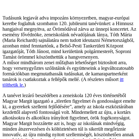
Tudásunk legjavát adva impozáns környezetben, magyar-európai
keretbe foglaltuk szombaton 120. jubileumi tanévünket: a Himnusz
hangjaival megnyitva, az Örömódával zárva az ünnepi koncertet. Az
esemény fővédnöke, zeneiskolánk névadójának lánya, Tóth Mária
(Maria Reichardt) sajnálatára nem tudott ideutazni Németországból,
azonban mind fenntartónk, a Belső-Pesti Tankerületi Központ
igazgatóját, Tóth Jánost, mind kerületünk polgármesterét, Soproni
Tamást örömmel köszönthettük a hangversenyen.
A műsor mindhárom zenei műfajban lehetőséget biztosított arra,
hogy versenygyőztes szólistáink és együtteseink a legváltozatosabb
formációkban megmutathassák tudásukat, de kamarapartnerként
tanárok is csatlakoztak a fellépők mellé. (A részletes műsort
itt
tölthetik le.
)
A tanévet lezáró beszédében a zeneiskola 120 éves történetéből
Magyar Margit igazgató a „töretlen figyelmet és gondosságot emelte
ki, a gyerekek szellemi fejlődésére”, amely az iskola eszköztárában
kezdettől alapvető fontosságú volt. Mindemellett az újra, a kortárs
alkotásokra és alkotókra irányított figyelmet, örök fogékonyságot.
Magyar Margit hozzátette azt is, hogy az iskolának mindvégig,
minden átszervezésen és költöztetésen túl is sikerült megőriznie
innovatív, az újra mindig nyitott szellemiségét, köszönhetően annak