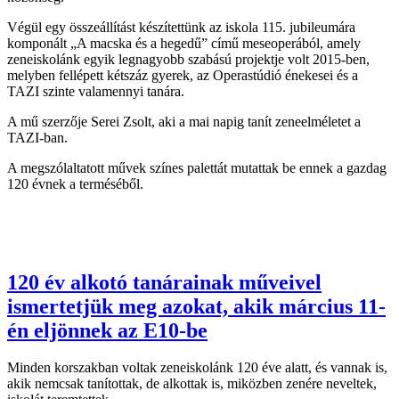
Végül egy összeállítást készítettünk az iskola 115. jubileumára
komponált „A macska és a hegedű” című meseoperából, amely
zeneiskolánk egyik legnagyobb szabású projektje volt 2015-ben,
melyben fellépett kétszáz gyerek, az Operastúdió énekesei és a
TAZI szinte valamennyi tanára.
A mű szerzője Serei Zsolt, aki a mai napig tanít zeneelméletet a
TAZI-ban.
A megszólaltatott művek színes palettát mutattak be ennek a gazdag
120 évnek a terméséből.
120 év alkotó tanárainak műveivel
ismertetjük meg azokat, akik március 11-
én eljönnek az E10-be
Minden korszakban voltak zeneiskolánk 120 éve alatt, és vannak is,
akik nemcsak tanítottak, de alkottak is, miközben zenére neveltek,