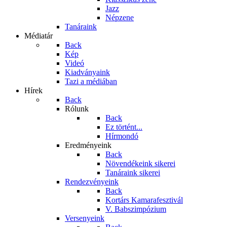
Jazz
Népzene
Tanáraink
Médiatár
Back
Kép
Videó
Kiadványaink
Tazi a médiában
Hírek
Back
Rólunk
Back
Ez történt...
Hírmondó
Eredményeink
Back
Növendékeink sikerei
Tanáraink sikerei
Rendezvényeink
Back
Kortárs Kamarafesztivál
V. Babszimpózium
Versenyeink