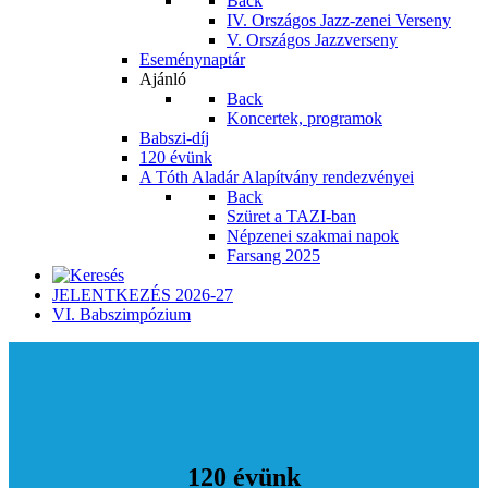
Back
IV. Országos Jazz-zenei Verseny
V. Országos Jazzverseny
Eseménynaptár
Ajánló
Back
Koncertek, programok
Babszi-díj
120 évünk
A Tóth Aladár Alapítvány rendezvényei
Back
Szüret a TAZI-ban
Népzenei szakmai napok
Farsang 2025
JELENTKEZÉS 2026-27
VI. Babszimpózium
120 évünk