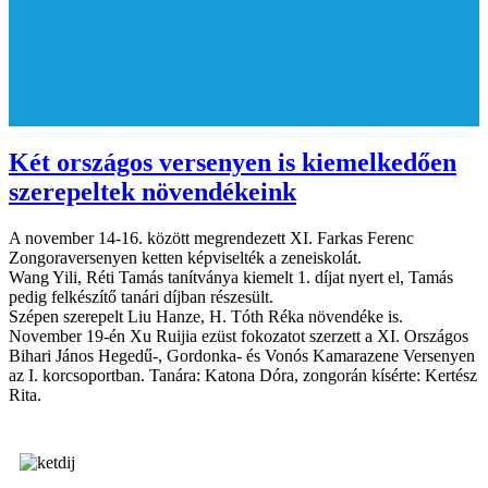
Két országos versenyen is kiemelkedően
szerepeltek növendékeink
A november 14-16. között megrendezett XI. Farkas Ferenc
Zongoraversenyen ketten képviselték a zeneiskolát.
Wang Yili, Réti Tamás tanítványa kiemelt 1. díjat nyert el, Tamás
pedig felkészítő tanári díjban részesült.
Szépen szerepelt Liu Hanze, H. Tóth Réka növendéke is.
November 19-én Xu Ruijia ezüst fokozatot szerzett a XI. Országos
Bihari János Hegedű-, Gordonka- és Vonós Kamarazene Versenyen
az I. korcsoportban. Tanára: Katona Dóra, zongorán kísérte: Kertész
Rita.