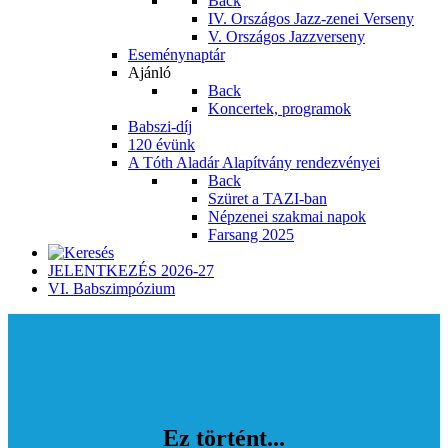
Back
IV. Országos Jazz-zenei Verseny
V. Országos Jazzverseny
Eseménynaptár
Ajánló
Back
Koncertek, programok
Babszi-díj
120 évünk
A Tóth Aladár Alapítvány rendezvényei
Back
Szüret a TAZI-ban
Népzenei szakmai napok
Farsang 2025
JELENTKEZÉS 2026-27
VI. Babszimpózium
Ez történt...