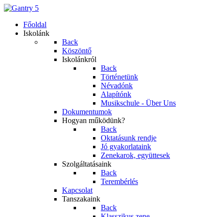
Főoldal
Iskolánk
Back
Köszöntő
Iskolánkról
Back
Történetünk
Névadónk
Alapítónk
Musikschule - Über Uns
Dokumentumok
Hogyan működünk?
Back
Oktatásunk rendje
Jó gyakorlataink
Zenekarok, együttesek
Szolgáltatásaink
Back
Terembérlés
Kapcsolat
Tanszakaink
Back
Klasszikus zene