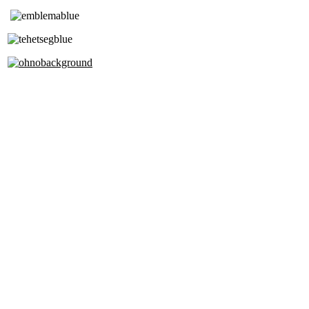
Tóth Aladár Zeneiskola
Alapfokú Művészeti Iskola
Az Oktatási Hivatal Bázisintézménye
Akkreditált Kiváló Tehetségpont
A Liszt Ferenc Zeneművészeti Egyetem
a Debreceni Egyetem és a
Pécsi Tudományegyetem Partneriskolája
Cím: 1063 Budapest, Szív u. 19-21.