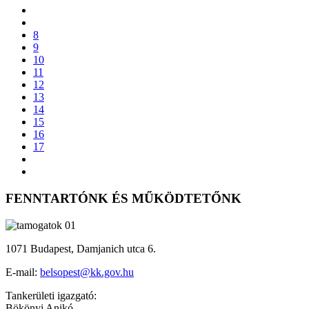
8
9
10
11
12
13
14
15
16
17
FENNTARTÓNK ÉS MŰKÖDTETŐNK
1071 Budapest, Damjanich utca 6.
E-mail:
belsopest@kk.gov.hu
Tankerületi igazgató:
Bökönyi Anikó