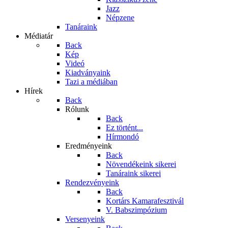
Jazz
Népzene
Tanáraink
Médiatár
Back
Kép
Videó
Kiadványaink
Tazi a médiában
Hírek
Back
Rólunk
Back
Ez történt...
Hírmondó
Eredményeink
Back
Növendékeink sikerei
Tanáraink sikerei
Rendezvényeink
Back
Kortárs Kamarafesztivál
V. Babszimpózium
Versenyeink