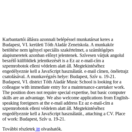
Karbantartói állásra azonnali belépéssel munkatársat keres a
Budapest, VI. kerületi Tóth Aladár Zeneiskola. A munkakör
betöltése nem igényel speciális szakértelmet, a számítógépes
alapismeretek azonban előnyt jelentenek. Szívesen várjuk angolul
beszélő külföldiek jelentkezését is a
Ez az e-mail-cím a
szpemrobotok elleni védelem alatt áll. Megtekintéséhez
engedélyeznie kell a JavaScript használatát.
e-mail címen, önéletrajz
csatolásával. A munkavégzés helye: Budapest, Szív u. 19-21.
Budapest, VI. district Tóth Aladár Music School is looking for a
colleague with immediate entry for a maintenance-caretaker work.
The position does not require special expertise, but basic computer
skills are an advantage. We also welcome applications from English-
speaking foreigners at the e-mail address
Ez az e-mail-cím a
szpemrobotok elleni védelem alatt áll. Megtekintéséhez
engedélyeznie kell a JavaScript használatát.
, attaching a CV. Place
of work: Budapest, Szív u. 19-21.
További részletek
itt
olvashatók.