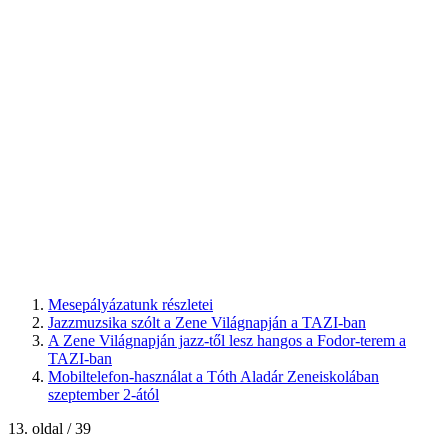
Mesepályázatunk részletei
Jazzmuzsika szólt a Zene Világnapján a TAZI-ban
A Zene Világnapján jazz-től lesz hangos a Fodor-terem a
TAZI-ban
Mobiltelefon-használat a Tóth Aladár Zeneiskolában
szeptember 2-ától
13. oldal / 39