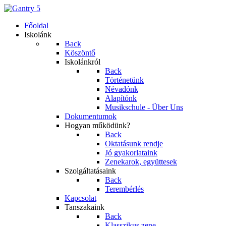
Főoldal
Iskolánk
Back
Köszöntő
Iskolánkról
Back
Történetünk
Névadónk
Alapítónk
Musikschule - Über Uns
Dokumentumok
Hogyan működünk?
Back
Oktatásunk rendje
Jó gyakorlataink
Zenekarok, együttesek
Szolgáltatásaink
Back
Terembérlés
Kapcsolat
Tanszakaink
Back
Klasszikus zene