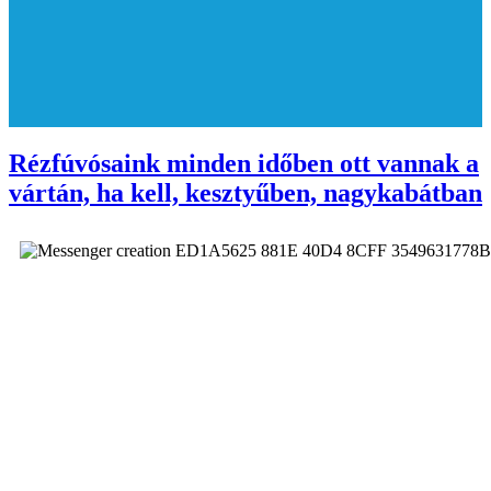
Rézfúvósaink minden időben ott vannak a
vártán, ha kell, kesztyűben, nagykabátban