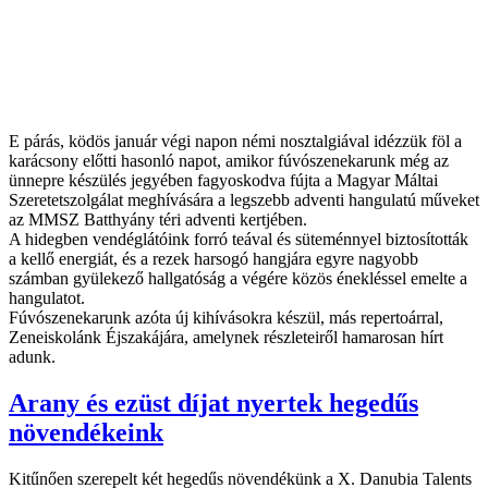
E párás, ködös január végi napon némi nosztalgiával idézzük föl a
karácsony előtti hasonló napot, amikor fúvószenekarunk még az
ünnepre készülés jegyében fagyoskodva fújta a Magyar Máltai
Szeretetszolgálat meghívására a legszebb adventi hangulatú műveket
az MMSZ Batthyány téri adventi kertjében.
A hidegben vendéglátóink forró teával és süteménnyel biztosították
a kellő energiát, és a rezek harsogó hangjára egyre nagyobb
számban gyülekező hallgatóság a végére közös énekléssel emelte a
hangulatot.
Fúvószenekarunk azóta új kihívásokra készül, más repertoárral,
Zeneiskolánk Éjszakájára, amelynek részleteiről hamarosan hírt
adunk.
Arany és ezüst díjat nyertek hegedűs
növendékeink
Kitűnően szerepelt két hegedűs növendékünk a X. Danubia Talents