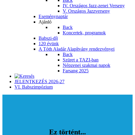
Back
IV. Országos Jazz-zenei Verseny
V. Országos Jazzverseny
Eseménynaptár
Ajánló
Back
Koncertek, programok
Babszi-díj
120 évünk
A Tóth Aladár Alapítvány rendezvényei
Back
Szüret a TAZI-ban
Népzenei szakmai napok
Farsang 2025
JELENTKEZÉS 2026-27
VI. Babszimpózium
Ez történt...