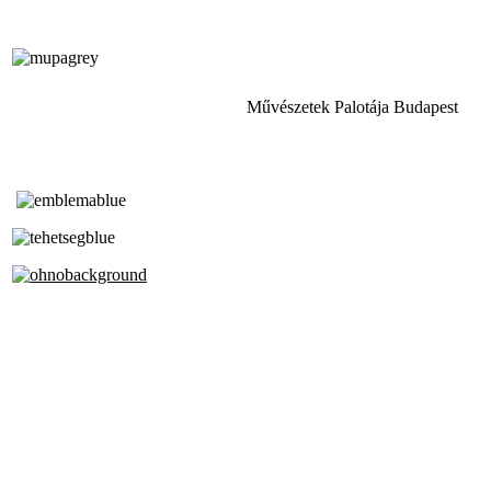
Művészetek Palotája Budapest
Tóth Aladár Zeneiskola
Alapfokú Művészeti Iskola
Az Oktatási Hivatal Bázisintézménye
Akkreditált Kiváló Tehetségpont
A Liszt Ferenc Zeneművészeti Egyetem
a Debreceni Egyetem és a
Pécsi Tudományegyetem Partneriskolája