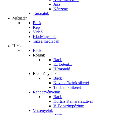
Jazz
Népzene
Tanáraink
Médiatár
Back
Kép
Videó
Kiadványaink
Tazi a médiában
Hírek
Back
Rólunk
Back
Ez történt...
Hírmondó
Eredményeink
Back
Növendékeink sikerei
Tanáraink sikerei
Rendezvényeink
Back
Kortárs Kamarafesztivál
V. Babszimpózium
Versenyeink