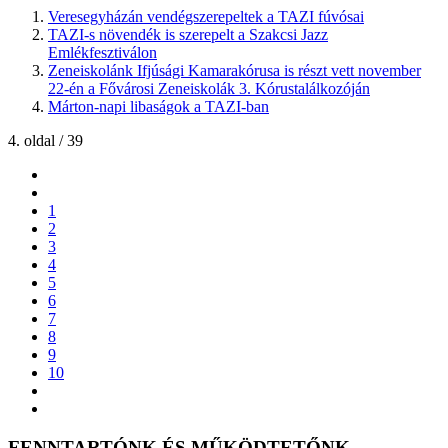
Veresegyházán vendégszerepeltek a TAZI fúvósai
TAZI-s növendék is szerepelt a Szakcsi Jazz
Emlékfesztiválon
Zeneiskolánk Ifjúsági Kamarakórusa is részt vett november
22-én a Fővárosi Zeneiskolák 3. Kórustalálkozóján
Márton-napi libaságok a TAZI-ban
4. oldal / 39
1
2
3
4
5
6
7
8
9
10
FENNTARTÓNK ÉS MŰKÖDTETŐNK