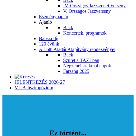
Back
IV. Országos Jazz-zenei Verseny
V. Országos Jazzverseny
Eseménynaptár
Ajánló
Back
Koncertek, programok
Babszi-díj
120 évünk
A Tóth Aladár Alapítvány rendezvényei
Back
Szüret a TAZI-ban
Népzenei szakmai napok
Farsang 2025
JELENTKEZÉS 2026-27
VI. Babszimpózium
Ez történt...