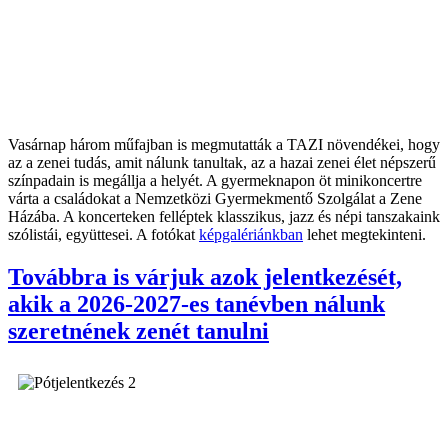
Vasárnap három műfajban is megmutatták a TAZI növendékei, hogy
az a zenei tudás, amit nálunk tanultak, az a hazai zenei élet népszerű
színpadain is megállja a helyét. A gyermeknapon öt minikoncertre
várta a családokat a Nemzetközi Gyermekmentő Szolgálat a Zene
Házába. A koncerteken felléptek klasszikus, jazz és népi tanszakaink
szólistái, együttesei. A fotókat
képgalériánkban
lehet megtekinteni.
Továbbra is várjuk azok jelentkezését,
akik a 2026-2027-es tanévben nálunk
szeretnének zenét tanulni