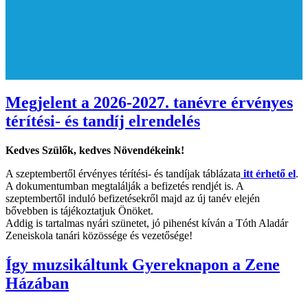
Megjelent a 2026-2027. tanévre érvényes
térítési- és tandíj elrendelés
Kedves Szülők, kedves Növendékeink!
A szeptembertől érvényes térítési- és tandíjak táblázata
itt érhető el
.
A dokumentumban megtalálják a befizetés rendjét is. A
szeptembertől induló befizetésekről majd az új tanév elején
bővebben is tájékoztatjuk Önöket.
Addig is tartalmas nyári szünetet, jó pihenést kíván a Tóth Aladár
Zeneiskola tanári közössége és vezetősége!
Így muzsikáltunk Gyereknapon a Zene
Házában