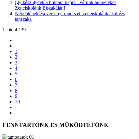
Így készüljetek a holnapi napra - várunk benneteket
Zeneiskolánk Éjszakáján!
Népdaléneklési versenyt rendezett zeneiskolánk szolfézs
tanszaka
1. oldal / 39
1
2
3
4
5
6
7
8
9
10
FENNTARTÓNK ÉS MŰKÖDTETŐNK