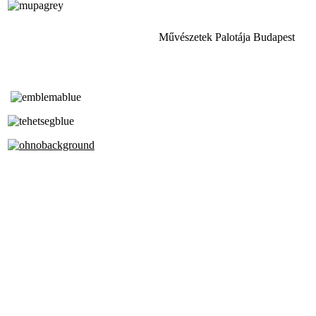
Művészetek Palotája Budapest
Tóth Aladár Zeneiskola
Alapfokú Művészeti Iskola
Az Oktatási Hivatal Bázisintézménye
Akkreditált Kiváló Tehetségpont
A Liszt Ferenc Zeneművészeti Egyetem
a Debreceni Egyetem és a
Pécsi Tudományegyetem Partneriskolája