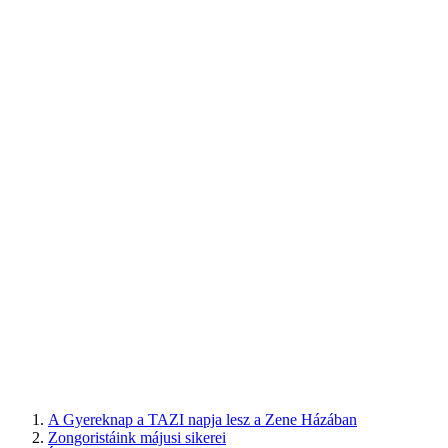
A Gyereknap a TAZI napja lesz a Zene Házában
Zongoristáink májusi sikerei