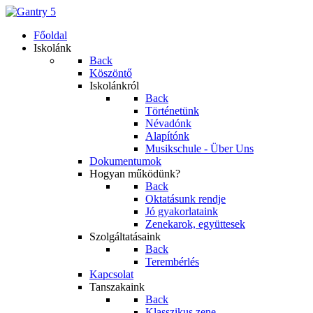
Főoldal
Iskolánk
Back
Köszöntő
Iskolánkról
Back
Történetünk
Névadónk
Alapítónk
Musikschule - Über Uns
Dokumentumok
Hogyan működünk?
Back
Oktatásunk rendje
Jó gyakorlataink
Zenekarok, együttesek
Szolgáltatásaink
Back
Terembérlés
Kapcsolat
Tanszakaink
Back
Klasszikus zene