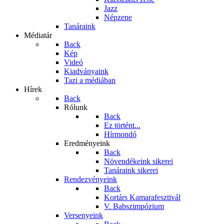
Jazz
Népzene
Tanáraink
Médiatár
Back
Kép
Videó
Kiadványaink
Tazi a médiában
Hírek
Back
Rólunk
Back
Ez történt...
Hírmondó
Eredményeink
Back
Növendékeink sikerei
Tanáraink sikerei
Rendezvényeink
Back
Kortárs Kamarafesztivál
V. Babszimpózium
Versenyeink