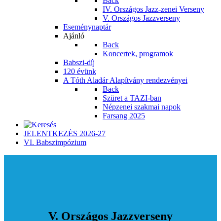
Back
IV. Országos Jazz-zenei Verseny
V. Országos Jazzverseny
Eseménynaptár
Ajánló
Back
Koncertek, programok
Babszi-díj
120 évünk
A Tóth Aladár Alapítvány rendezvényei
Back
Szüret a TAZI-ban
Népzenei szakmai napok
Farsang 2025
JELENTKEZÉS 2026-27
VI. Babszimpózium
V. Országos Jazzverseny