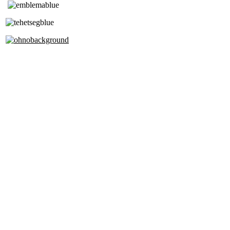
Tóth Aladár Zeneiskola
Alapfokú Művészeti Iskola
Az Oktatási Hivatal Bázisintézménye
Akkreditált Kiváló Tehetségpont
A Liszt Ferenc Zeneművészeti Egyetem
a Debreceni Egyetem és a
Pécsi Tudományegyetem Partneriskolája
Cím: 1063 Budapest, Szív u. 19-21.
Telefon: