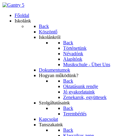
Főoldal
Iskolánk
Back
Köszöntő
Iskolánkról
Back
Történetünk
Névadónk
Alapítónk
Musikschule - Über Uns
Dokumentumok
Hogyan működünk?
Back
Oktatásunk rendje
Jó gyakorlataink
Zenekarok, együttesek
Szolgáltatásaink
Back
Terembérlés
Kapcsolat
Tanszakaink
Back
Klasszikus zene