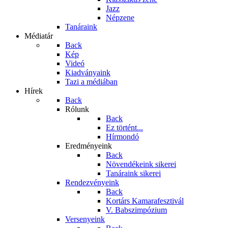
Jazz
Népzene
Tanáraink
Médiatár
Back
Kép
Videó
Kiadványaink
Tazi a médiában
Hírek
Back
Rólunk
Back
Ez történt...
Hírmondó
Eredményeink
Back
Növendékeink sikerei
Tanáraink sikerei
Rendezvényeink
Back
Kortárs Kamarafesztivál
V. Babszimpózium
Versenyeink