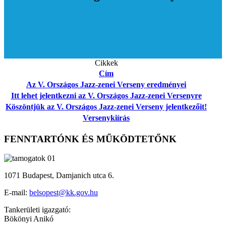
Cikkek
Cím
Az V. Országos Jazz-zenei Verseny eredményei
Itt lehet jelentkezni az V. Országos Jazz-zenei Versenyre
Köszöntjük az V. Országos Jazz-zenei Verseny jelentkezőit!
Versenykiírás
FENNTARTÓNK ÉS MŰKÖDTETŐNK
1071 Budapest, Damjanich utca 6.
E-mail:
belsopest@kk.gov.hu
Tankerületi igazgató:
Bökönyi Anikó