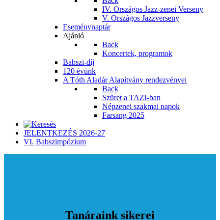
Back
IV. Országos Jazz-zenei Verseny
V. Országos Jazzverseny
Eseménynaptár
Ajánló
Back
Koncertek, programok
Babszi-díj
120 évünk
A Tóth Aladár Alapítvány rendezvényei
Back
Szüret a TAZI-ban
Népzenei szakmai napok
Farsang 2025
JELENTKEZÉS 2026-27
VI. Babszimpózium
Tanáraink sikerei