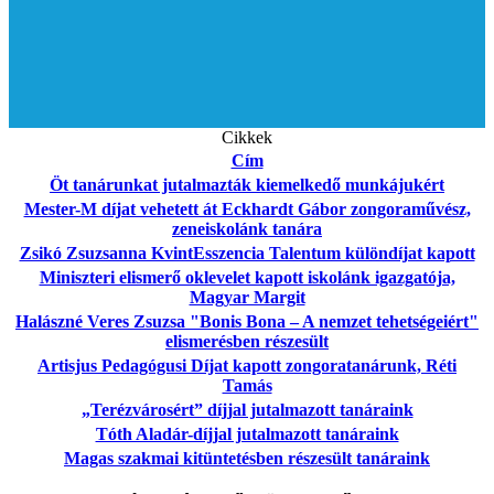
Cikkek
Cím
Öt tanárunkat jutalmazták kiemelkedő munkájukért
Mester-M díjat vehetett át Eckhardt Gábor zongoraművész,
zeneiskolánk tanára
Zsikó Zsuzsanna KvintEsszencia Talentum különdíjat kapott
Miniszteri elismerő oklevelet kapott iskolánk igazgatója,
Magyar Margit
Halászné Veres Zsuzsa "Bonis Bona – A nemzet tehetségeiért"
elismerésben részesült
Artisjus Pedagógusi Díjat kapott zongoratanárunk, Réti
Tamás
„Terézvárosért” díjjal jutalmazott tanáraink
Tóth Aladár-díjjal jutalmazott tanáraink
Magas szakmai kitüntetésben részesült tanáraink