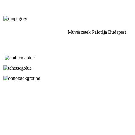
Művészetek Palotája Budapest
Tóth Aladár Zeneiskola
Alapfokú Művészeti Iskola
Az Oktatási Hivatal Bázisintézménye
Akkreditált Kiváló Tehetségpont
A Liszt Ferenc Zeneművészeti Egyetem
a Debreceni Egyetem és a
Pécsi Tudományegyetem Partneriskolája