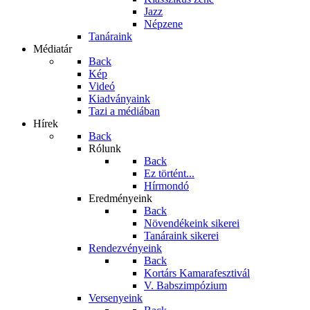
Jazz
Népzene
Tanáraink
Médiatár
Back
Kép
Videó
Kiadványaink
Tazi a médiában
Hírek
Back
Rólunk
Back
Ez történt...
Hírmondó
Eredményeink
Back
Növendékeink sikerei
Tanáraink sikerei
Rendezvényeink
Back
Kortárs Kamarafesztivál
V. Babszimpózium
Versenyeink