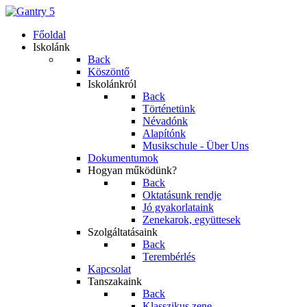
Főoldal
Iskolánk
Back
Köszöntő
Iskolánkról
Back
Történetünk
Névadónk
Alapítónk
Musikschule - Über Uns
Dokumentumok
Hogyan működünk?
Back
Oktatásunk rendje
Jó gyakorlataink
Zenekarok, együttesek
Szolgáltatásaink
Back
Terembérlés
Kapcsolat
Tanszakaink
Back
Klasszikus zene