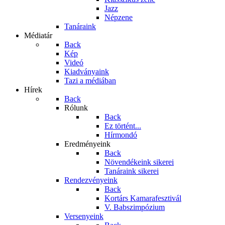
Jazz
Népzene
Tanáraink
Médiatár
Back
Kép
Videó
Kiadványaink
Tazi a médiában
Hírek
Back
Rólunk
Back
Ez történt...
Hírmondó
Eredményeink
Back
Növendékeink sikerei
Tanáraink sikerei
Rendezvényeink
Back
Kortárs Kamarafesztivál
V. Babszimpózium
Versenyeink