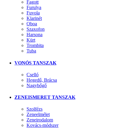
Fagott
Furulya
Fuvola
Klarinét
Oboa
Szaxofon
Harsona
Kürt
Trombita
Tuba
VONÓS TANSZAK
Cselló
Hegedű, Brácsa
Nagybőgő
ZENEISMERET TANSZAK
Szolfézs
Zeneelmélet
Zeneirodalom
Kovács-módszer