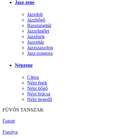
Jazz zene
Jazzdob
Jazzbőgő
Basszusgitár
Jazzelmélet
Jazzének
Jazzgitár
Jazzszaxofon
Jazz-zongora
Népzene
Citera
Népi ének
Népi bőgő
Népi brácsa
Népi hegedű
FÚVÓS TANSZAK
Fagott
Furulya