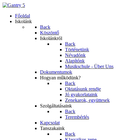
Főoldal
Iskolánk
Back
Köszöntő
Iskolánkról
Back
Történetünk
Névadónk
Alapítónk
Musikschule - Über Uns
Dokumentumok
Hogyan működünk?
Back
Oktatásunk rendje
Jó gyakorlataink
Zenekarok, együttesek
Szolgáltatásaink
Back
Terembérlés
Kapcsolat
Tanszakaink
Back
Klasszikus zene