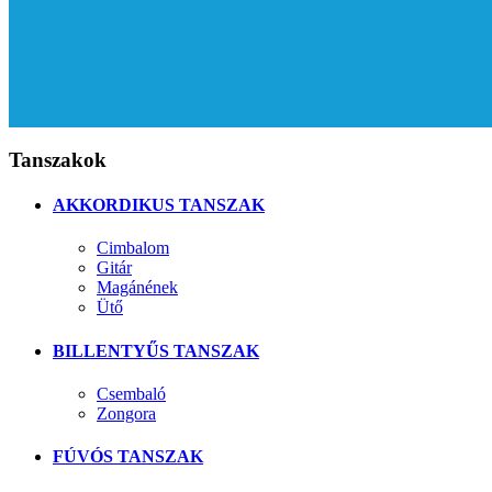
Tanszakok
AKKORDIKUS TANSZAK
Cimbalom
Gitár
Magánének
Ütő
BILLENTYŰS TANSZAK
Csembaló
Zongora
FÚVÓS TANSZAK