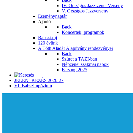
Back
IV. Országos Jazz-zenei Verseny
V. Országos Jazzverseny
Eseménynaptár
Ajánló
Back
Koncertek, programok
Babszi-díj
120 évünk
A Tóth Aladár Alapítvány rendezvényei
Back
Szüret a TAZI-ban
Népzenei szakmai napok
Farsang 2025
JELENTKEZÉS 2026-27
VI. Babszimpózium