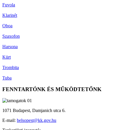
Fuvola
Klarinét
Oboa
Szaxofon
Harsona
Kürt
Trombita
Tuba
FENNTARTÓNK ÉS MŰKÖDTETŐNK
1071 Budapest, Damjanich utca 6.
E-mail:
belsopest@kk.gov.hu