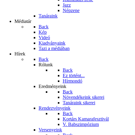
Jazz
Népzene
Tanáraink
Médiatár
Back
Kép
Videó
Kiadványaink
Tazi a médiában
Hírek
Back
Rólunk
Back
Ez történt...
Hírmondó
Eredményeink
Back
Növendékeink sikerei
Tanáraink sikerei
Rendezvényeink
Back
Kortárs Kamarafesztivál
V. Babszimpózium
Versenyeink