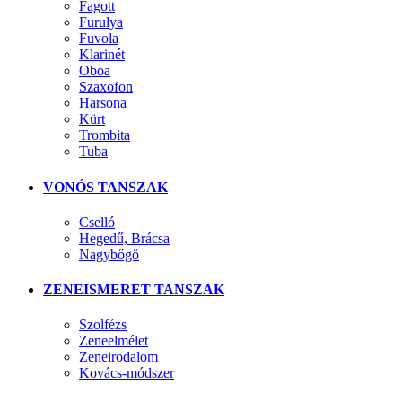
Fagott
Furulya
Fuvola
Klarinét
Oboa
Szaxofon
Harsona
Kürt
Trombita
Tuba
VONÓS TANSZAK
Cselló
Hegedű, Brácsa
Nagybőgő
ZENEISMERET TANSZAK
Szolfézs
Zeneelmélet
Zeneirodalom
Kovács-módszer