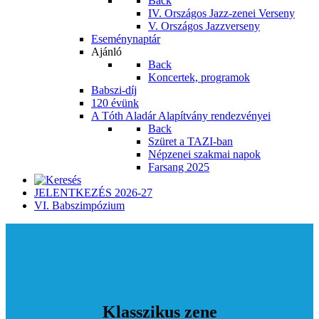
Back
IV. Országos Jazz-zenei Verseny
V. Országos Jazzverseny
Eseménynaptár
Ajánló
Back
Koncertek, programok
Babszi-díj
120 évünk
A Tóth Aladár Alapítvány rendezvényei
Back
Szüret a TAZI-ban
Népzenei szakmai napok
Farsang 2025
JELENTKEZÉS 2026-27
VI. Babszimpózium
Klasszikus zene