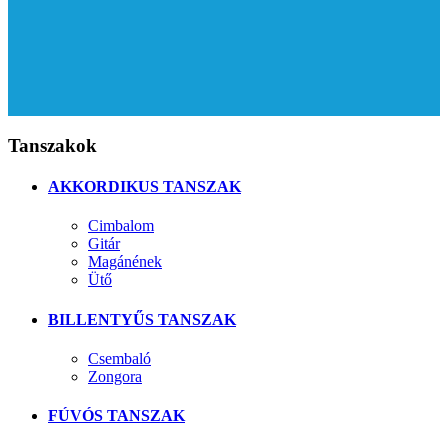
Tanszakok
AKKORDIKUS TANSZAK
Cimbalom
Gitár
Magánének
Ütő
BILLENTYŰS TANSZAK
Csembaló
Zongora
FÚVÓS TANSZAK