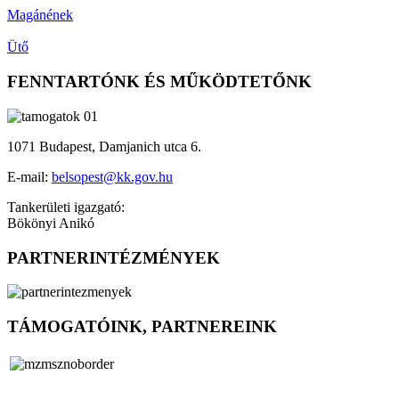
Magánének
Ütő
FENNTARTÓNK ÉS MŰKÖDTETŐNK
1071 Budapest, Damjanich utca 6.
E-mail:
belsopest@kk.gov.hu
Tankerületi igazgató:
Bökönyi Anikó
PARTNERINTÉZMÉNYEK
TÁMOGATÓINK, PARTNEREINK