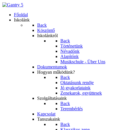
Főoldal
Iskolánk
Back
Köszöntő
Iskolánkról
Back
Történetünk
Névadónk
Alapítónk
Musikschule - Über Uns
Dokumentumok
Hogyan működünk?
Back
Oktatásunk rendje
Jó gyakorlataink
Zenekarok, együttesek
Szolgáltatásaink
Back
Terembérlés
Kapcsolat
Tanszakaink
Back
Klasszikus zene