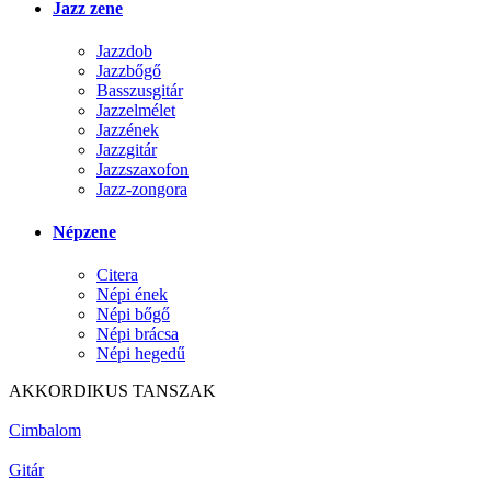
Jazz zene
Jazzdob
Jazzbőgő
Basszusgitár
Jazzelmélet
Jazzének
Jazzgitár
Jazzszaxofon
Jazz-zongora
Népzene
Citera
Népi ének
Népi bőgő
Népi brácsa
Népi hegedű
AKKORDIKUS TANSZAK
Cimbalom
Gitár