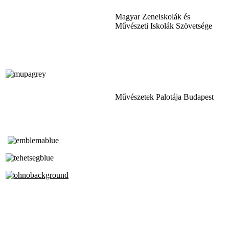
Magyar Zeneiskolák és
Művészeti Iskolák Szövetsége
Művészetek Palotája Budapest
Tóth Aladár Zeneiskola
Alapfokú Művészeti Iskola
Az Oktatási Hivatal Bázisintézménye
Akkreditált Kiváló Tehetségpont
A Liszt Ferenc Zeneművészeti Egyetem
a Debreceni Egyetem és a
Pécsi Tudományegyetem Partneriskolája