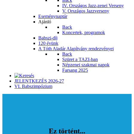
Back
IV. Országos Jazz-zenei Verseny
V. Országos Jazzverseny
Eseménynaptár
Ajánló
Back
Koncertek, programok
Babszi-díj
120 évünk
A Tóth Aladár Alapítvány rendezvényei
Back
Szüret a TAZI-ban
Népzenei szakmai napok
Farsang 2025
JELENTKEZÉS 2026-27
VI. Babszimpózium
Ez történt...