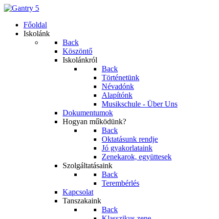
Főoldal
Iskolánk
Back
Köszöntő
Iskolánkról
Back
Történetünk
Névadónk
Alapítónk
Musikschule - Über Uns
Dokumentumok
Hogyan működünk?
Back
Oktatásunk rendje
Jó gyakorlataink
Zenekarok, együttesek
Szolgáltatásaink
Back
Terembérlés
Kapcsolat
Tanszakaink
Back
Klasszikus zene