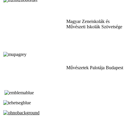
Magyar Zeneiskolák és
Művészeti Iskolák Szövetsége
Művészetek Palotája Budapest
Tóth Aladár Zeneiskola
Alapfokú Művészeti Iskola
Az Oktatási Hivatal Bázisintézménye
Akkreditált Kiváló Tehetségpont
A Liszt Ferenc Zeneművészeti Egyetem
a Debreceni Egyetem és a
Pécsi Tudományegyetem Partneriskolája