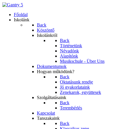
Főoldal
Iskolánk
Back
Köszöntő
Iskolánkról
Back
Történetünk
Névadónk
Alapítónk
Musikschule - Über Uns
Dokumentumok
Hogyan működünk?
Back
Oktatásunk rendje
Jó gyakorlataink
Zenekarok, együttesek
Szolgáltatásaink
Back
Terembérlés
Kapcsolat
Tanszakaink
Back
Klasszikus zene