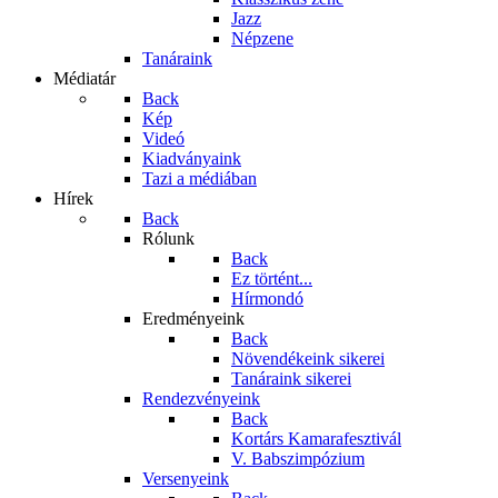
Jazz
Népzene
Tanáraink
Médiatár
Back
Kép
Videó
Kiadványaink
Tazi a médiában
Hírek
Back
Rólunk
Back
Ez történt...
Hírmondó
Eredményeink
Back
Növendékeink sikerei
Tanáraink sikerei
Rendezvényeink
Back
Kortárs Kamarafesztivál
V. Babszimpózium
Versenyeink