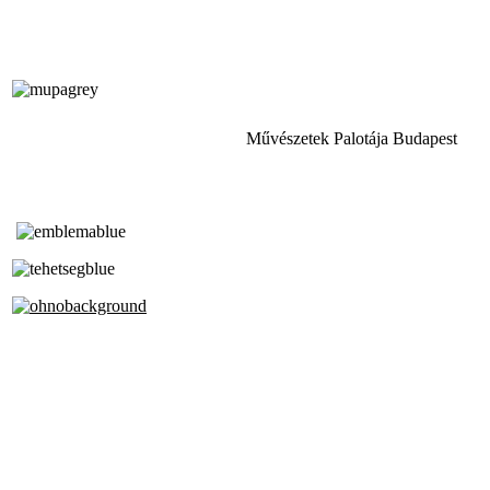
Művészetek Palotája Budapest
Tóth Aladár Zeneiskola
Alapfokú Művészeti Iskola
Az Oktatási Hivatal Bázisintézménye
Akkreditált Kiváló Tehetségpont
A Liszt Ferenc Zeneművészeti Egyetem
a Debreceni Egyetem és a
Pécsi Tudományegyetem Partneriskolája