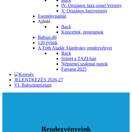
Back
IV. Országos Jazz-zenei Verseny
V. Országos Jazzverseny
Eseménynaptár
Ajánló
Back
Koncertek, programok
Babszi-díj
120 évünk
A Tóth Aladár Alapítvány rendezvényei
Back
Szüret a TAZI-ban
Népzenei szakmai napok
Farsang 2025
JELENTKEZÉS 2026-27
VI. Babszimpózium
Rendezvényeink