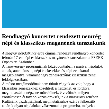
Rendhagyó koncertet rendezett nemrég
népi és klasszikus magánének tanszakunk
A magyar népdalkincs estje
címmel rendezett rendhagyó koncertet
február 17-én népi és klasszikus magánének tanszakunk a FSZEK
Ötpacsirta Szalonban.
A hangverseny programjának középpontjában a magyar népdalok
állnak, autentikusan, népi énekesekkel és népi zenekarral
megszólaltatva, valamint nagy zeneszerzőink klasszikus zenei
feldolgozásában.
A műsor megálmodóinak nem titkolt vágyuk az volt, hogy a
klasszikus zenészekhez közelítsék a népzenét, és fordítva,
megmutassák a népzene művelőinek, élvezőinek, milyen
csodálatosan él tovább közös örökségünk a klasszikus zenében.
Kultúránk gazdagságának megmutatásához ezért a felkészítő
tanárok olyan népdalokat választottak a programba, melyek a