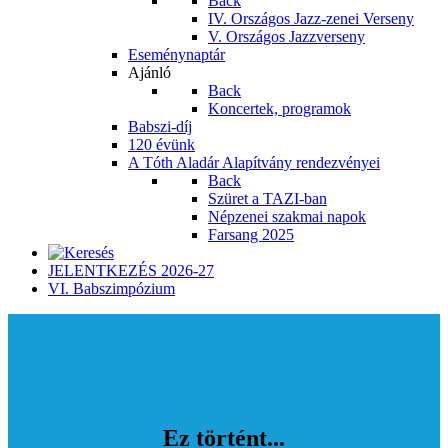
Back
IV. Országos Jazz-zenei Verseny
V. Országos Jazzverseny
Eseménynaptár
Ajánló
Back
Koncertek, programok
Babszi-díj
120 évünk
A Tóth Aladár Alapítvány rendezvényei
Back
Szüret a TAZI-ban
Népzenei szakmai napok
Farsang 2025
JELENTKEZÉS 2026-27
VI. Babszimpózium
Ez történt...