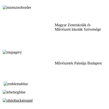
Magyar Zeneiskolák és
Művészeti Iskolák Szövetsége
Művészetek Palotája Budapest
Tóth Aladár Zeneiskola
Alapfokú Művészeti Iskola
Az Oktatási Hivatal Bázisintézménye
Akkreditált Kiváló Tehetségpont
A Liszt Ferenc Zeneművészeti Egyetem