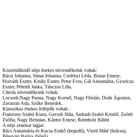
Közreműködő népi énekes növendékeink voltak:
Bácsi Johanna, Simai Johanna, Cselényi Léda, Braun Emese,
Horváth Eszter, Király Eszter, Petur Evra, Gál Annamária, Gyuricza
Eszter, Péterdi Janka, Tánczos Lilla.
Citerás növendékeink voltak:
Locsodi-Nagy Panna, Nagy Kornél, Nagy Flórián, Deák Ágoston,
Zavarzin Ada, Szőke Benedek.
Klasszikus énekes fellépők voltak:
Franzony-Szabó Kiara, Gavodi Júlia, Sarkadi-Szabó Kristóf, Zsótér
Zsófia, Nagy Bertalan, Kántor Emese, Reimholz Bálint
A népi zenekar tagjai:
Bács Annamária és Kucsa Enikő (hegedű), Vizeli Máté (brácsa),
Pétervári Balázs (bőgő)