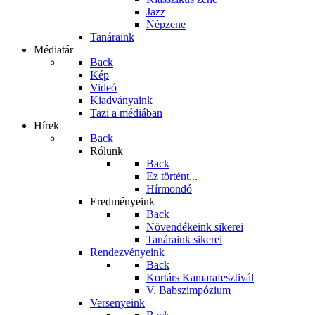
Jazz
Népzene
Tanáraink
Médiatár
Back
Kép
Videó
Kiadványaink
Tazi a médiában
Hírek
Back
Rólunk
Back
Ez történt...
Hírmondó
Eredményeink
Back
Növendékeink sikerei
Tanáraink sikerei
Rendezvényeink
Back
Kortárs Kamarafesztivál
V. Babszimpózium
Versenyeink