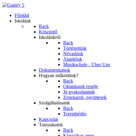
Főoldal
Iskolánk
Back
Köszöntő
Iskolánkról
Back
Történetünk
Névadónk
Alapítónk
Musikschule - Über Uns
Dokumentumok
Hogyan működünk?
Back
Oktatásunk rendje
Jó gyakorlataink
Zenekarok, együttesek
Szolgáltatásaink
Back
Terembérlés
Kapcsolat
Tanszakaink
Back
Klasszikus zene