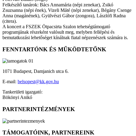
Felkészítő tanárok: Bács Annamária (népi zenekar), Zsikó
Zsuzsanna (népi ének), Vizeli Máté (népi zenekar), Bégány Csenge
Anna (magánének), Gyülvészi Gábor (zongora), Lászlófi Radna
(citera).
A koncert a FSZEK Ötpacsirta Szalon tehetségtámogató
programjának részeként valósult meg, melyben fellépési és
bemutatkozási lehetőséget kínálnak fiatal népzenészek számára is.
FENNTARTÓNK ÉS MŰKÖDTETŐNK
1071 Budapest, Damjanich utca 6.
E-mail:
belsopest@kk.gov.hu
Tankerületi igazgató:
Bökönyi Anikó
PARTNERINTÉZMÉNYEK
TÁMOGATÓINK, PARTNEREINK