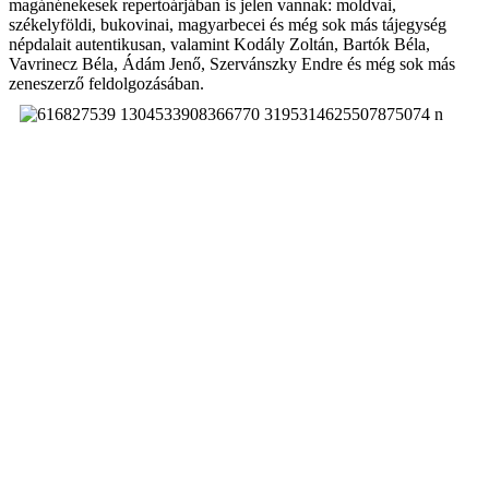
magánénekesek repertoárjában is jelen vannak: moldvai,
székelyföldi, bukovinai, magyarbecei és még sok más tájegység
népdalait autentikusan, valamint Kodály Zoltán, Bartók Béla,
Vavrinecz Béla, Ádám Jenő, Szervánszky Endre és még sok más
zeneszerző feldolgozásában.