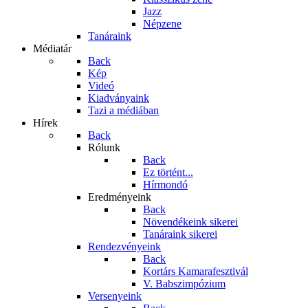
Jazz
Népzene
Tanáraink
Médiatár
Back
Kép
Videó
Kiadványaink
Tazi a médiában
Hírek
Back
Rólunk
Back
Ez történt...
Hírmondó
Eredményeink
Back
Növendékeink sikerei
Tanáraink sikerei
Rendezvényeink
Back
Kortárs Kamarafesztivál
V. Babszimpózium
Versenyeink