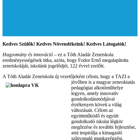
Kedves Szülők! Kedves Növendékeink! Kedves Látogatók!
Hagyomány és innováció
– ez a Tóth Aladár Zeneiskola
eredményességének titka, azóta, hogy Fodor Ernő megalapította
zeneiskoláját, iskolánk jogelődjét, 122 évvel ezelőtt.
A Tóth Aladár Zeneiskola új vezetőjeként célom, hogy a TAZI a
jövőben is a magya
r zeneoktatás
pedagógiai alkotóműhelye
legyen, amely innovatív
gondolkodásmódjával
érzékenyen követi a világ
változásait. Célom az
együttműködő és együtt
gondolkodó iskolai légkör
megőrzése és további fejlesztése,
ami inspirálja a kimagasló
színvonalú munkavégzést,