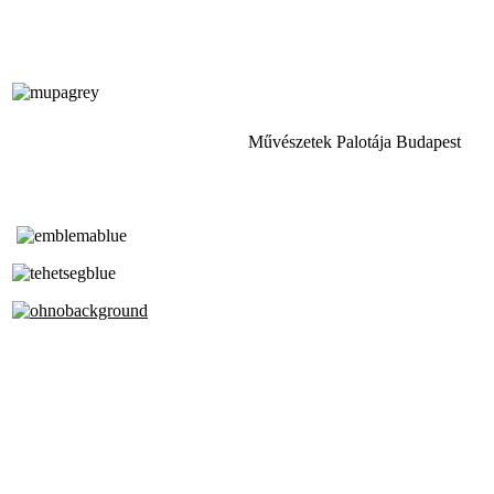
Művészetek Palotája Budapest
Tóth Aladár Zeneiskola
Alapfokú Művészeti Iskola
Az Oktatási Hivatal Bázisintézménye
Akkreditált Kiváló Tehetségpont
A Liszt Ferenc Zeneművészeti Egyetem
a Debreceni Egyetem és a
Pécsi Tudományegyetem Partneriskolája