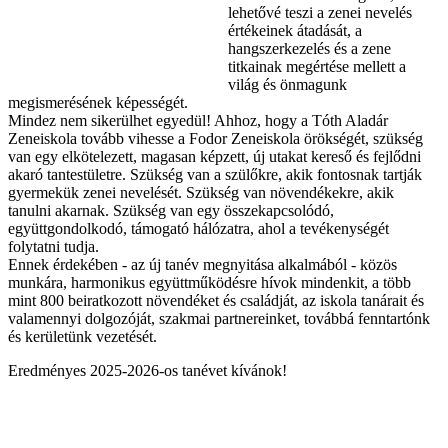
lehetővé teszi a zenei nevelés
értékeinek átadását, a
hangszerkezelés és a zene
titkainak megértése mellett a
világ és önmagunk
megismerésének képességét.
Mindez nem sikerülhet egyedül! Ahhoz, hogy a Tóth Aladár
Zeneiskola tovább vihesse a Fodor Zeneiskola örökségét, szükség
van egy elkötelezett, magasan képzett, új utakat kereső és fejlődni
akaró tantestületre. Szükség van a szülőkre, akik fontosnak tartják
gyermekük zenei nevelését. Szükség van növendékekre, akik
tanulni akarnak. Szükség van egy összekapcsolódó,
együttgondolkodó, támogató hálózatra, ahol a tevékenységét
folytatni tudja.
Ennek érdekében - az új tanév megnyitása alkalmából - közös
munkára, harmonikus együttműködésre hívok mindenkit, a több
mint 800 beiratkozott növendéket és családját, az iskola tanárait és
valamennyi dolgozóját, szakmai partnereinket, továbbá fenntartónk
és kerületünk vezetését.
Eredményes 2025-2026-os tanévet kívánok!