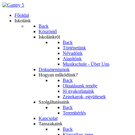
Főoldal
Iskolánk
Back
Köszöntő
Iskolánkról
Back
Történetünk
Névadónk
Alapítónk
Musikschule - Über Uns
Dokumentumok
Hogyan működünk?
Back
Oktatásunk rendje
Jó gyakorlataink
Zenekarok, együttesek
Szolgáltatásaink
Back
Terembérlés
Kapcsolat
Tanszakaink
Back
Klasszikus zene