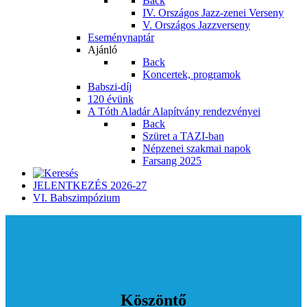
Back
IV. Országos Jazz-zenei Verseny
V. Országos Jazzverseny
Eseménynaptár
Ajánló
Back
Koncertek, programok
Babszi-díj
120 évünk
A Tóth Aladár Alapítvány rendezvényei
Back
Szüret a TAZI-ban
Népzenei szakmai napok
Farsang 2025
JELENTKEZÉS 2026-27
VI. Babszimpózium
Köszöntő