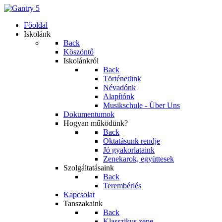
Főoldal
Iskolánk
Back
Köszöntő
Iskolánkról
Back
Történetünk
Névadónk
Alapítónk
Musikschule - Über Uns
Dokumentumok
Hogyan működünk?
Back
Oktatásunk rendje
Jó gyakorlataink
Zenekarok, együttesek
Szolgáltatásaink
Back
Terembérlés
Kapcsolat
Tanszakaink
Back
Klasszikus zene