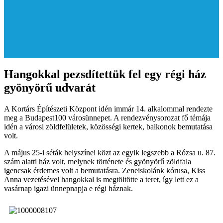
Hangokkal pezsdítettük fel egy régi ház
gyönyörű udvarát
A Kortárs Építészeti Központ idén immár 14. alkalommal rendezte
meg a Budapest100 városünnepet. A rendezvénysorozat fő témája
idén a városi zöldfelületek, közösségi kertek, balkonok bemutatása
volt.
A május 25-i séták helyszínei közt az egyik legszebb a Rózsa u. 87.
szám alatti ház volt, melynek története és gyönyörű zöldfala
igencsak érdemes volt a bemutatásra. Zeneiskolánk kórusa, Kiss
Anna vezetésével hangokkal is megtöltötte a teret, így lett ez a
vasárnap igazi ünnepnapja e régi háznak.