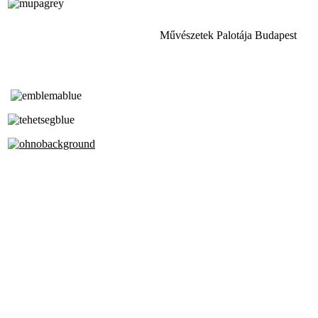
Művészetek Palotája Budapest
Tóth Aladár Zeneiskola
Alapfokú Művészeti Iskola
Az Oktatási Hivatal Bázisintézménye
Akkreditált Kiváló Tehetségpont
A Liszt Ferenc Zeneművészeti Egyetem
a Debreceni Egyetem és a
Pécsi Tudományegyetem Partneriskolája