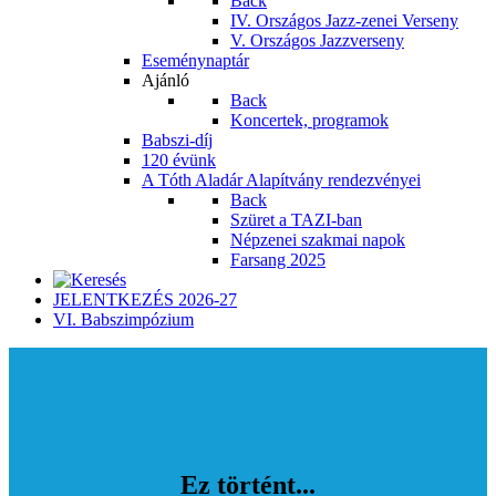
Back
IV. Országos Jazz-zenei Verseny
V. Országos Jazzverseny
Eseménynaptár
Ajánló
Back
Koncertek, programok
Babszi-díj
120 évünk
A Tóth Aladár Alapítvány rendezvényei
Back
Szüret a TAZI-ban
Népzenei szakmai napok
Farsang 2025
JELENTKEZÉS 2026-27
VI. Babszimpózium
Ez történt...