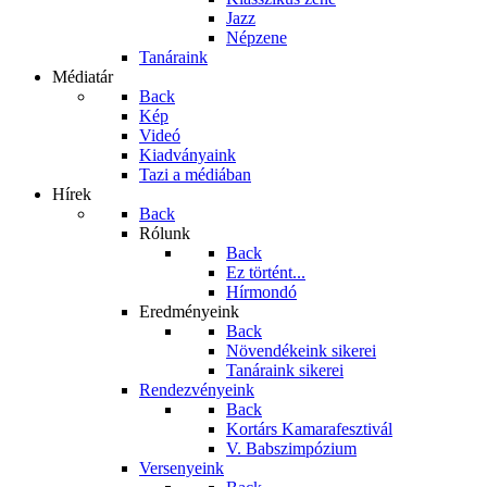
Jazz
Népzene
Tanáraink
Médiatár
Back
Kép
Videó
Kiadványaink
Tazi a médiában
Hírek
Back
Rólunk
Back
Ez történt...
Hírmondó
Eredményeink
Back
Növendékeink sikerei
Tanáraink sikerei
Rendezvényeink
Back
Kortárs Kamarafesztivál
V. Babszimpózium
Versenyeink