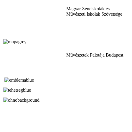
Magyar Zeneiskolák és
Művészeti Iskolák Szövetsége
Művészetek Palotája Budapest
Tóth Aladár Zeneiskola
Alapfokú Művészeti Iskola
Az Oktatási Hivatal Bázisintézménye
Akkreditált Kiváló Tehetségpont
A Liszt Ferenc Zeneművészeti Egyetem
a Debreceni Egyetem és a
Pécsi Tudományegyetem Partneriskolája