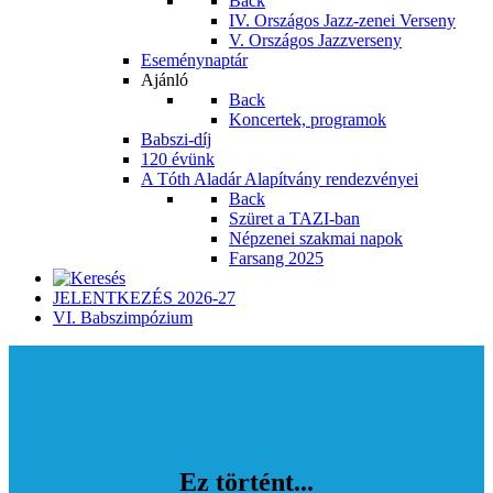
Back
IV. Országos Jazz-zenei Verseny
V. Országos Jazzverseny
Eseménynaptár
Ajánló
Back
Koncertek, programok
Babszi-díj
120 évünk
A Tóth Aladár Alapítvány rendezvényei
Back
Szüret a TAZI-ban
Népzenei szakmai napok
Farsang 2025
JELENTKEZÉS 2026-27
VI. Babszimpózium
Ez történt...