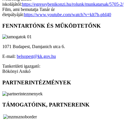
iskolájától:
https://egressybenikonzi.hu/rolunk/munkatarsak/5705-2/
Film, ami bemutatja Tanár úr
életpályáját:
https://www.youtube.com/watch?v=klt7h-pbI40
FENNTARTÓNK ÉS MŰKÖDTETŐNK
1071 Budapest, Damjanich utca 6.
E-mail:
belsopest@kk.gov.hu
Tankerületi igazgató:
Bökönyi Anikó
PARTNERINTÉZMÉNYEK
TÁMOGATÓINK, PARTNEREINK