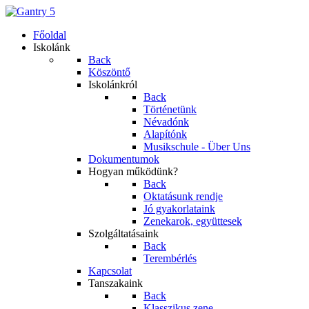
Főoldal
Iskolánk
Back
Köszöntő
Iskolánkról
Back
Történetünk
Névadónk
Alapítónk
Musikschule - Über Uns
Dokumentumok
Hogyan működünk?
Back
Oktatásunk rendje
Jó gyakorlataink
Zenekarok, együttesek
Szolgáltatásaink
Back
Terembérlés
Kapcsolat
Tanszakaink
Back
Klasszikus zene