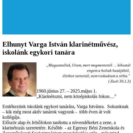
Elhunyt Varga István klarinétművész,
iskolánk egykori tanára
„
Magasztallak, Uram, mert megmentettél. ... kihoztál
engem a holtak hazájából,
életben tartottál, nem roskadtam a sírba."
( Zsolt 30,1,3)
1960.június 27. – 2025.május 1.
„Klarinétozni, nem középiskolás fokon…”
Emlékezünk iskolánk egykori tanárára, Varga Istvánra. Sokunknak
– kik még most aktív tanárok vagyunk - több éven át volt
kollégája.
Először alap és felsőfokon tanította a növendékeket a zene, a
klarinétozás szeretetére. Később - az Egressy Béni Zeneiskola és