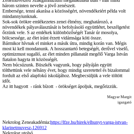
Zeneművészeti Szakgimnázium megalakulása után - már mind
három szinten nevelte a jövő zenészeit.
Embersége, tenni akarása a közösségért, növendékeiért példa volt
mindannyiunknak.
Sok-sok örökre emlékezetes zenei élmény, meghatározó, a
növendékek pályaválasztását is befolyásoló együttlétet, beszélgetést
őrzünk vele. S az emlékek különbözőségét Tanár úr mosolya,
bölcsessége, az élet iránt érzett vidámsága köti össze.
Bármikor hívnak el minket a másik útra, mindig korán van. Mégis
most ki kell mondanunk. A hosszantartó betegségét, derűvel viselő,
optimizmust sugalló, az élet minden pillanatát megélő Varga István
fiatalon hagyta itt közösségét.
Nem búcsúzunk. Büszkék vagyunk, hogy pályáján együtt
tölthettünk vele néhány évet, hogy mindig szeretettel és bizalommal
fordult az első alapfokú iskolájához. Megbecsüljük a vele töltött
időt.
Az itt hagyott - ránk bízott - örökséget ápoljuk, megőrizzük.
Magyar Margit
igazgató
Nekrolog Zeneakadémia:
https://lfze.hu/hirek/elhunyt-varga-istvan-
klarinetmuvesz-126912
Nekrolog utolsó