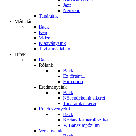
Jazz
Népzene
Tanáraink
Médiatár
Back
Kép
Videó
Kiadványaink
Tazi a médiában
Hírek
Back
Rólunk
Back
Ez történt...
Hírmondó
Eredményeink
Back
Növendékeink sikerei
Tanáraink sikerei
Rendezvényeink
Back
Kortárs Kamarafesztivál
V. Babszimpózium
Versenyeink