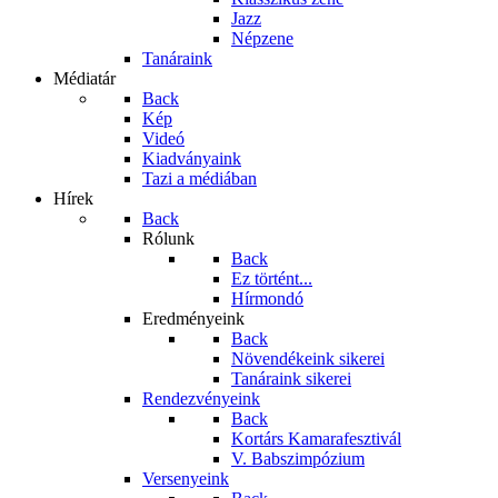
Jazz
Népzene
Tanáraink
Médiatár
Back
Kép
Videó
Kiadványaink
Tazi a médiában
Hírek
Back
Rólunk
Back
Ez történt...
Hírmondó
Eredményeink
Back
Növendékeink sikerei
Tanáraink sikerei
Rendezvényeink
Back
Kortárs Kamarafesztivál
V. Babszimpózium
Versenyeink