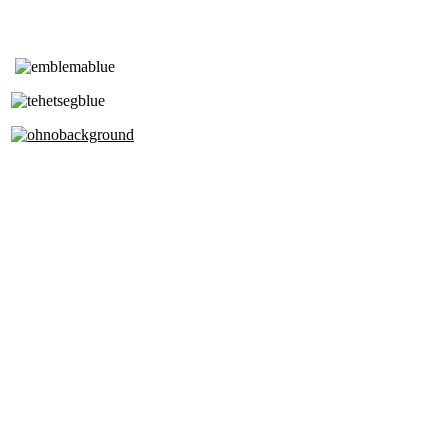
Tóth Aladár Zeneiskola
Alapfokú Művészeti Iskola
Az Oktatási Hivatal Bázisintézménye
Akkreditált Kiváló Tehetségpont
A Liszt Ferenc Zeneművészeti Egyetem
a Debreceni Egyetem és a
Pécsi Tudományegyetem Partneriskolája