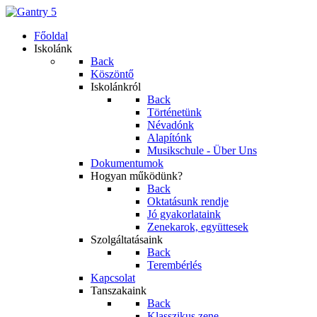
Főoldal
Iskolánk
Back
Köszöntő
Iskolánkról
Back
Történetünk
Névadónk
Alapítónk
Musikschule - Über Uns
Dokumentumok
Hogyan működünk?
Back
Oktatásunk rendje
Jó gyakorlataink
Zenekarok, együttesek
Szolgáltatásaink
Back
Terembérlés
Kapcsolat
Tanszakaink
Back
Klasszikus zene