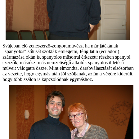
Svájcban élő zeneszerző-zongoraművész, ha már játékának
"spanyolos" stílusát szokták emlegetni, félig latin (ecuadori)
származása okán is, spanyolos műsorral érkezett: részben spanyol
szerzők, másrészt más nemzetiségű alkotók spanyolos ihletésű
műveit válogatta össze. Mint elmondta, darabválasztását elsősorban
az vezette, hogy egymás után jól szóljanak, aztán a végére kiderült,
hogy több szálon is kapcsolódnak egymáshoz.