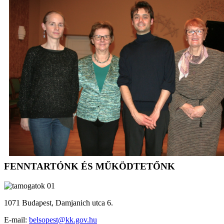
FENNTARTÓNK ÉS MŰKÖDTETŐNK
1071 Budapest, Damjanich utca 6.
E-mail:
belsopest@kk.gov.hu