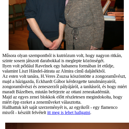
Műsora olyan szempontból is kutriózum volt, hogy nagyon ritkán,
szinte sosem játszott darabokkal is meglepte közönségét.
Ilyen volt például Ravelnek egy habanera formában írt etűdje,
valamint Liszt Händel-átirata az Almira című daljátékból.
Az esten volt tanára, H.Veres Zsuzsa köszöntötte a zongoraművészt,
majd a házigazda, Eckhardt Gábor kérdezgette tanulmányairól,
zongoraművészi és zeneszerzői pályájáról, a tanításról, és hogy miért
maradt Bázelben, miután befejezte az ottani zeneakadémiát.
Majd az egyes zenei blokkok előtt részletesen megindokolta, hogy
miért épp ezeket a zeneműveket választotta.
Hallhattuk két saját szerzeményét is, az egyikről - egy flamenco
mixről - készült felvételt
itt meg is lehet hallgatni
.