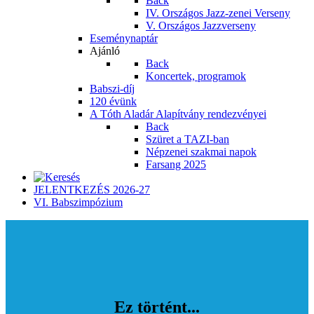
Back
IV. Országos Jazz-zenei Verseny
V. Országos Jazzverseny
Eseménynaptár
Ajánló
Back
Koncertek, programok
Babszi-díj
120 évünk
A Tóth Aladár Alapítvány rendezvényei
Back
Szüret a TAZI-ban
Népzenei szakmai napok
Farsang 2025
JELENTKEZÉS 2026-27
VI. Babszimpózium
Ez történt...