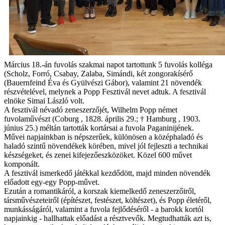
Március 18.-án fuvolás szakmai napot tartottunk 5 fuvolás kolléga
(Scholz, Forró, Csabay, Zalaba, Simándi, két zongorakísérő
(Bauernfeind Éva és Gyülvészi Gábor), valamint 21 növendék
részvételével, melynek a Popp Fesztivál nevet adtuk. A fesztivál
elnöke Simai László volt.
A fesztivál névadó zeneszerzőjét, Wilhelm Popp német
fuvolaművészt (Coburg , 1828. április 29.; † Hamburg , 1903.
június 25.) méltán tartották kortársai a fuvola Paganinijének.
Művei napjainkban is népszerűek, különösen a középhaladó és
haladó szintű növendékek körében, mivel jól fejleszti a technikai
készségeket, és zenei kifejezőeszközöket. Közel 600 művet
komponált.
A fesztivál ismerkedő játékkal kezdődött, majd minden növendék
előadott egy-egy Popp-művet.
Ezután a romantikáról, a korszak kiemelkedő zeneszerzőiről,
társművészeteiről (építészet, festészet, költészet), és Popp életéről,
munkásságáról, valamint a fuvola fejlődéséről - a barokk kortól
napjainkig - hallhattak előadást a résztvevők. Megtudhatták azt is,