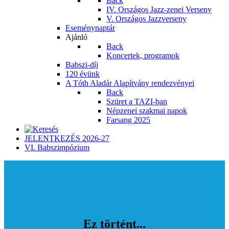
Back
IV. Országos Jazz-zenei Verseny
V. Országos Jazzverseny
Eseménynaptár
Ajánló
Back
Koncertek, programok
Babszi-díj
120 évünk
A Tóth Aladár Alapítvány rendezvényei
Back
Szüret a TAZI-ban
Népzenei szakmai napok
Farsang 2025
JELENTKEZÉS 2026-27
VI. Babszimpózium
Ez történt...