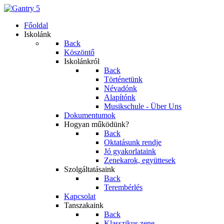
Főoldal
Iskolánk
Back
Köszöntő
Iskolánkról
Back
Történetünk
Névadónk
Alapítónk
Musikschule - Über Uns
Dokumentumok
Hogyan működünk?
Back
Oktatásunk rendje
Jó gyakorlataink
Zenekarok, együttesek
Szolgáltatásaink
Back
Terembérlés
Kapcsolat
Tanszakaink
Back
Klasszikus zene