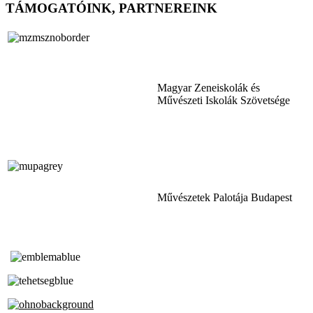
TÁMOGATÓINK, PARTNEREINK
Magyar Zeneiskolák és
Művészeti Iskolák Szövetsége
Művészetek Palotája Budapest
Tóth Aladár Zeneiskola
Alapfokú Művészeti Iskola
Az Oktatási Hivatal Bázisintézménye
Akkreditált Kiváló Tehetségpont