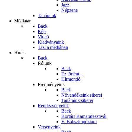
Jazz
Népzene
Tanáraink
Médiatár
Back
Kép
Videó
Kiadványaink
Tazi a médiában
Hírek
Back
Rólunk
Back
Ez történt...
Hírmondó
Eredményeink
Back
Növendékeink sikerei
Tanáraink sikerei
Rendezvényeink
Back
Kortárs Kamarafesztivál
V. Babszimpózium
Versenyeink