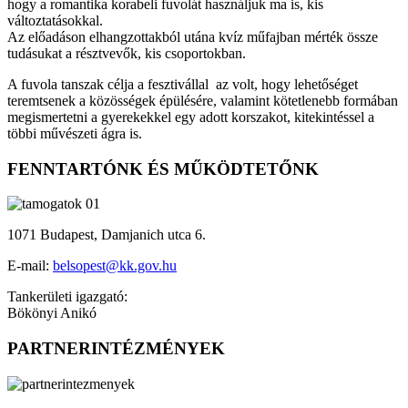
hogy a romantika korabeli fuvolát használjuk ma is, kis
változtatásokkal.
Az előadáson elhangzottakból utána kvíz műfajban mérték össze
tudásukat a résztvevők, kis csoportokban.
A fuvola tanszak célja a fesztivállal az volt, hogy lehetőséget
teremtsenek a közösségek épülésére, valamint kötetlenebb formában
megismertetni a gyerekekkel egy adott korszakot, kitekintéssel a
többi művészeti ágra is.
FENNTARTÓNK ÉS MŰKÖDTETŐNK
1071 Budapest, Damjanich utca 6.
E-mail:
belsopest@kk.gov.hu
Tankerületi igazgató:
Bökönyi Anikó
PARTNERINTÉZMÉNYEK