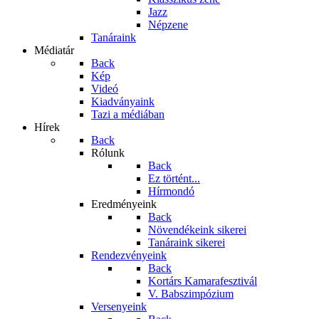
Jazz
Népzene
Tanáraink
Médiatár
Back
Kép
Videó
Kiadványaink
Tazi a médiában
Hírek
Back
Rólunk
Back
Ez történt...
Hírmondó
Eredményeink
Back
Növendékeink sikerei
Tanáraink sikerei
Rendezvényeink
Back
Kortárs Kamarafesztivál
V. Babszimpózium
Versenyeink