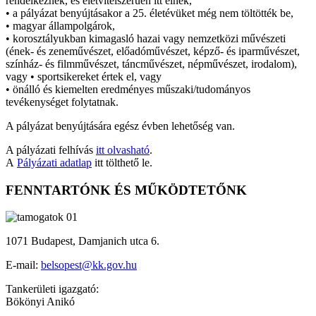
rendelkeznek, és életvitelszerűen itt élnek,
• a pályázat benyújtásakor a 25. életévüket még nem töltötték be,
• magyar állampolgárok,
• korosztályukban kimagasló hazai vagy nemzetközi művészeti
(ének- és zeneművészet, előadóművészet, képző- és iparművészet,
színház- és filmművészet, táncművészet, népművészet, irodalom),
vagy • sportsikereket értek el, vagy
• önálló és kiemelten eredményes műszaki/tudományos
tevékenységet folytatnak.
A pályázat benyújtására egész évben lehetőség van.
A pályázati felhívás
itt olvasható
.
A
Pályázati adatlap
itt tölthető le.
FENNTARTÓNK ÉS MŰKÖDTETŐNK
1071 Budapest, Damjanich utca 6.
E-mail:
belsopest@kk.gov.hu
Tankerületi igazgató:
Bökönyi Anikó