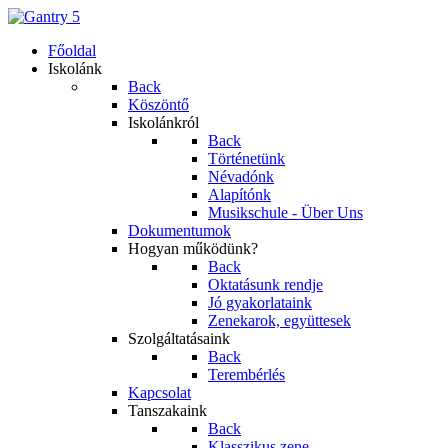
Főoldal
Iskolánk
Back
Köszöntő
Iskolánkról
Back
Történetünk
Névadónk
Alapítónk
Musikschule - Über Uns
Dokumentumok
Hogyan működünk?
Back
Oktatásunk rendje
Jó gyakorlataink
Zenekarok, együttesek
Szolgáltatásaink
Back
Terembérlés
Kapcsolat
Tanszakaink
Back
Klasszikus zene