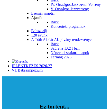
Back
IV. Országos Jazz-zenei Verseny
V. Országos Jazzverseny
Eseménynaptár
Ajánló
Back
Koncertek, programok
Babszi-díj
120 évünk
A Tóth Aladár Alapítvány rendezvényei
Back
Szüret a TAZI-ban
Népzenei szakmai napok
Farsang 2025
JELENTKEZÉS 2026-27
VI. Babszimpózium
Ez történt...