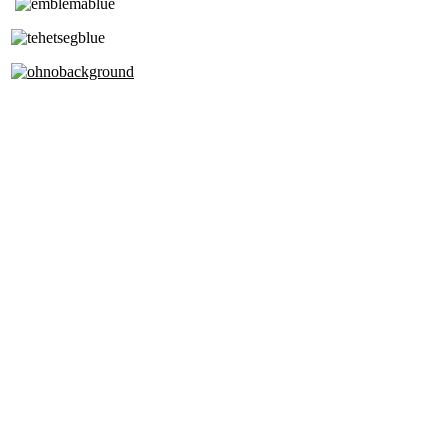
Tóth Aladár Zeneiskola
Alapfokú Művészeti Iskola
Az Oktatási Hivatal Bázisintézménye
Akkreditált Kiváló Tehetségpont
A Liszt Ferenc Zeneművészeti Egyetem
a Debreceni Egyetem és a
Pécsi Tudományegyetem Partneriskolája
Cím: 1063 Budapest, Szív u. 19-21.
Telefon: