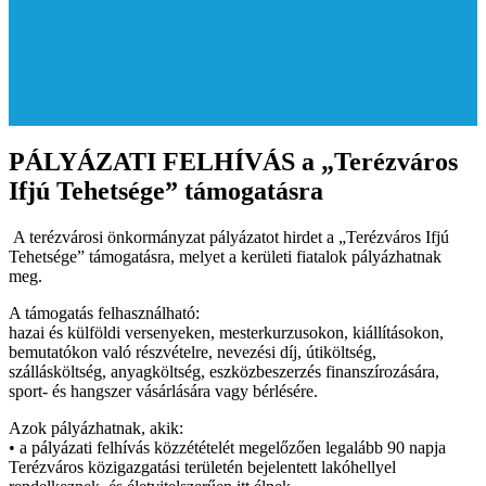
PÁLYÁZATI FELHÍVÁS a „Terézváros
Ifjú Tehetsége” támogatásra
A terézvárosi önkormányzat pályázatot hirdet a „Terézváros Ifjú
Tehetsége” támogatásra, melyet a kerületi fiatalok pályázhatnak
meg.
A támogatás felhasználható:
hazai és külföldi versenyeken, mesterkurzusokon, kiállításokon,
bemutatókon való részvételre, nevezési díj, útiköltség,
szállásköltség, anyagköltség, eszközbeszerzés finanszírozására,
sport- és hangszer vásárlására vagy bérlésére.
Azok pályázhatnak, akik:
• a pályázati felhívás közzétételét megelőzően legalább 90 napja
Terézváros közigazgatási területén bejelentett lakóhellyel