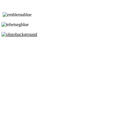
Tóth Aladár Zeneiskola
Alapfokú Művészeti Iskola
Az Oktatási Hivatal Bázisintézménye
Akkreditált Kiváló Tehetségpont
A Liszt Ferenc Zeneművészeti Egyetem
a Debreceni Egyetem és a
Pécsi Tudományegyetem Partneriskolája