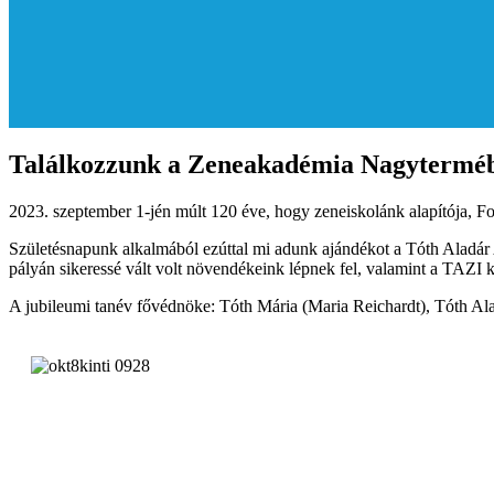
Találkozzunk a Zeneakadémia Nagyterméb
2023. szeptember 1-jén múlt 120 éve, hogy zeneiskolánk alapítója, 
Születésnapunk alkalmából ezúttal mi adunk ajándékot a Tóth Aladár
pályán sikeressé vált volt növendékeink lépnek fel, valamint a TAZI
A jubileumi tanév fővédnöke: Tóth Mária (Maria Reichardt), Tóth Ala