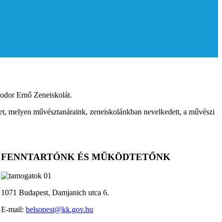
Fodor Ernő Zeneiskolát.
et, melyen művésztanáraink, zeneiskolánkban nevelkedett, a művészi
FENNTARTÓNK ÉS MŰKÖDTETŐNK
1071 Budapest, Damjanich utca 6.
E-mail:
belsopest@kk.gov.hu