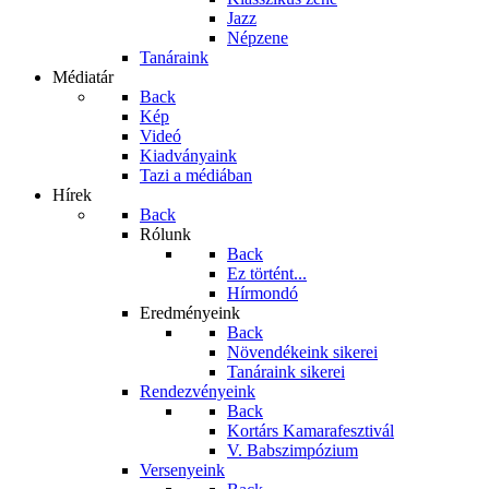
Jazz
Népzene
Tanáraink
Médiatár
Back
Kép
Videó
Kiadványaink
Tazi a médiában
Hírek
Back
Rólunk
Back
Ez történt...
Hírmondó
Eredményeink
Back
Növendékeink sikerei
Tanáraink sikerei
Rendezvényeink
Back
Kortárs Kamarafesztivál
V. Babszimpózium
Versenyeink