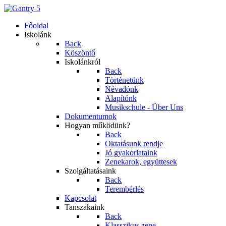
Főoldal
Iskolánk
Back
Köszöntő
Iskolánkról
Back
Történetünk
Névadónk
Alapítónk
Musikschule - Über Uns
Dokumentumok
Hogyan működünk?
Back
Oktatásunk rendje
Jó gyakorlataink
Zenekarok, együttesek
Szolgáltatásaink
Back
Terembérlés
Kapcsolat
Tanszakaink
Back
Klasszikus zene