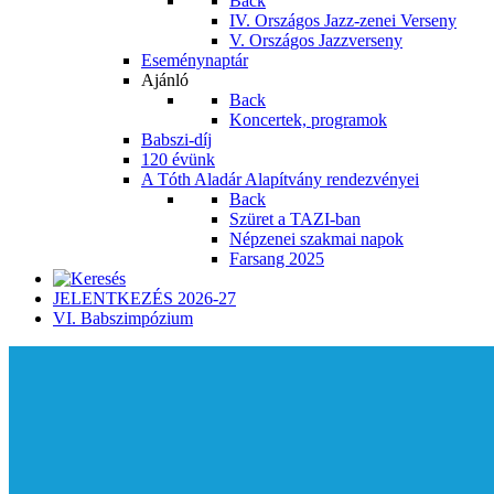
Back
IV. Országos Jazz-zenei Verseny
V. Országos Jazzverseny
Eseménynaptár
Ajánló
Back
Koncertek, programok
Babszi-díj
120 évünk
A Tóth Aladár Alapítvány rendezvényei
Back
Szüret a TAZI-ban
Népzenei szakmai napok
Farsang 2025
JELENTKEZÉS 2026-27
VI. Babszimpózium