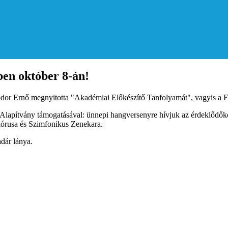
en október 8-án!
Fodor Ernő megnyitotta "Akadémiai Előkészítő Tanfolyamát", vagyis a 
 Alapítvány támogatásával: ünnepi hangversenyre hívjuk az érdeklődők
 kórusa és Szimfonikus Zenekara.
dár lánya.