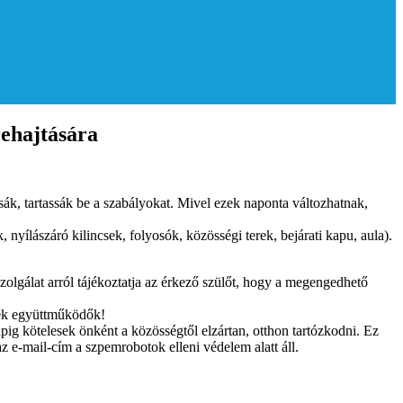
rehajtására
sák, tartassák be a szabályokat. Mivel ezek naponta változhatnak,
 nyílászáró kilincsek, folyosók, közösségi terek, bejárati kapu, aula).
lgálat arról tájékoztatja az érkező szülőt, hogy a megengedhető
enek együttműködők!
apig kötelesek önként a közösségtől elzártan, otthon tartózkodni. Ez
z e-mail-cím a szpemrobotok elleni védelem alatt áll.