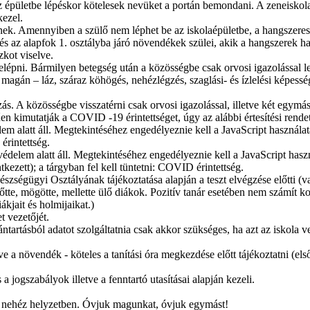
az épületbe lépéskor kötelesek nevüket a portán bemondani. A zeneiskol
kezel.
tnek. Amennyiben a szülő nem léphet be az iskolaépületbe, a hangszeres
. és az alapfok 1. osztályba járó növendékek szülei, akik a hangszerek 
zkot viselve.
lépni. Bármilyen betegség után a közösségbe csak orvosi igazolással leh
agán – láz, száraz köhögés, nehézlégzés, szaglási- és ízlelési képesség 
ás. A közösségbe visszatérni csak orvosi igazolással, illetve két egymást
n kimutatják a COVID -19 érintettséget, úgy az alábbi értesítési rendet
em alatt áll. Megtekintéséhez engedélyeznie kell a JavaScript használat
érintettség.
édelem alatt áll. Megtekintéséhez engedélyeznie kell a JavaScript haszn
kezett); a tárgyban fel kell tüntetni: COVID érintettség.
zségügyi Osztályának tájékoztatása alapján a teszt elvégzése előtti (va
tte, mögötte, mellette ülő diákok. Pozitív tanár esetében nem számít kon
ákjait és holmijaikat.)
t vezetőjét.
ántartásból adatot szolgáltatnia csak akkor szükséges, ha azt az iskola 
tve a növendék - köteles a tanítási óra megkezdése előtt tájékoztatni (el
 jogszabályok illetve a fenntartó utasításai alapján kezeli.
a nehéz helyzetben. Óvjuk magunkat, óvjuk egymást!