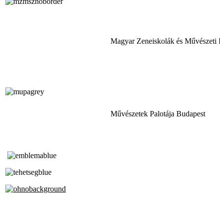
Magyar Zeneiskolák és Művészeti 
Művészetek Palotája Budapest
Tóth Aladár Zeneiskola
Alapfokú Művészeti Iskola
Az Oktatási Hivatal Bázisintézménye
Akkreditált Kiváló Tehetségpont
A Liszt Ferenc Zeneművészeti Egyetem
a Debreceni Egyetem és a