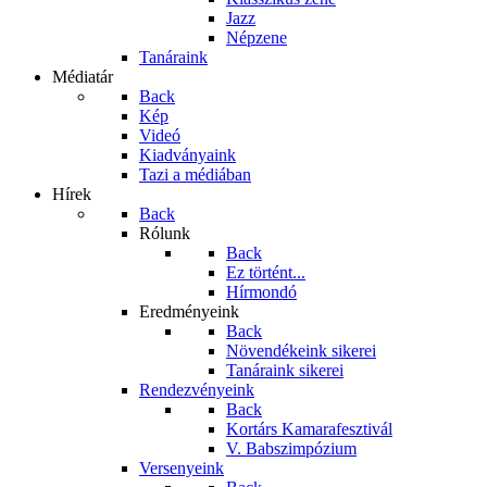
Jazz
Népzene
Tanáraink
Médiatár
Back
Kép
Videó
Kiadványaink
Tazi a médiában
Hírek
Back
Rólunk
Back
Ez történt...
Hírmondó
Eredményeink
Back
Növendékeink sikerei
Tanáraink sikerei
Rendezvényeink
Back
Kortárs Kamarafesztivál
V. Babszimpózium
Versenyeink