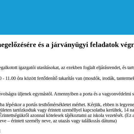
egelőzésére és a járványügyi feladatok vég
kotott igazgatói utasításokat, az ezekben foglalt eljárásrendet, és tart
 11.00 óra között fertőtlenítő takarítás van (mosdók, irodák, tantermek,
volságra üljenek egymástól. Amennyiben a porta és a vagyonvédelmi szo
olába lépéskor a portás testhőmérsékletet mérhet. Kérjük, ebben is legy
erületen tartózkodtak vagy érintett személlyel kapcsolatba kerültek, 14 n
intettségükről azonnal kötelesek tájékoztatni az iskola vezetését. (
Ez a
eve – érintett személy neve, az utazás vagy találkozás dátuma)
l