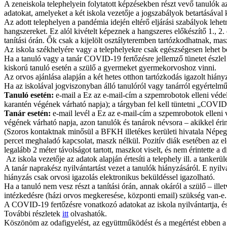
A zeneiskola telephelyein folytatott képzésekben részt vevő tanulók 
adatokat, amelyeket a két iskola vezetője a jogszabályok betartásával 
Az adott telephelyen a pandémia idején eltérő eljárási szabályok lehe
hangszereket. Ez alól kivételt képeznek a hangszeres előkészítő 1., 2
tanítási órán. Ők csak a kijelölt osztályteremben tartózkodhatnak, mas
Az iskola székhelyére vagy a telephelyekre csak egészségesen lehet be
Ha a tanuló vagy a tanár COVID-19 fertőzésre jellemző tünetet észlel m
kiskorú tanuló esetén a szülő a gyermeket gyermekorvoshoz vinni.
Az orvos ajánlása alapján a két hetes otthon tartózkodás igazolt hiányz
Ha az iskolával jogviszonyban álló tanulóról vagy tanárról egyértelműe
Tanuló esetén:
e-mail a
Ez az e-mail-cím a szpemrobotok elleni védel
karantén végének várható napja); a tárgyban fel kell tüntetni „COVID 
Tanár esetén:
e-mail levél a
Ez az e-mail-cím a szpemrobotok elleni v
végének várható napja, azon tanulók és tanárok névsora – akikkel érint
(Szoros kontaktnak minősül a BFKH illetékes kerületi hivatala Népegés
percet meghaladó kapcsolat, maszk nélkül. Pozitív diák esetében az elő
legalább 2 méter távolságot tartott, maszkot viselt, és nem érintette a di
Az iskola vezetője az adatok alapján értesíti a telephely ill. a tankerüle
A tanár naprakész nyilvántartást vezet a tanulók hiányzásáról. E nyilv
hiányzás csak orvosi igazolás elektronikus beküldéssel igazolható.
Ha a tanuló nem vesz részt a tanítási órán, annak okáról a szülő – ille
intézkedésre (házi orvos megkeresése, központi email) szükség van-e.
A COVID-19 fertőzésre vonatkozó adatokat az iskola nyilvántartja, és a
További részletek
itt
olvashatók.
Köszönöm az odafigyelést, az együttműködést és a megértést ebben 