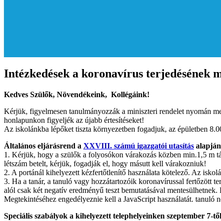
Intézkedések a koronavírus terjedésének m
Kedves Szülők, Növendékeink, Kollégáink!
Kérjük, figyelmesen tanulmányozzák a miniszteri rendelet nyomán megal
honlapunkon figyeljék az újabb értesítéseket!
Az iskolánkba lépőket tiszta környezetben fogadjuk, az épületben 8.00 -
Általános eljárásrend a
XXVIII. számú igazgatói utasítás
alapján
1. Kérjük, hogy a szülők a folyosókon várakozás közben min.1,5 m tá
létszám betelt, kérjük, fogadják el, hogy másutt kell várakozniuk!
2. A portánál kihelyezett kézfertőtlenítő használata kötelező. Az isk
3. Ha a tanár, a tanuló vagy hozzátartozóik koronavírussal fertőzött t
alól csak két negatív eredményű teszt bemutatásával mentesülhetnek. Ér
Megtekintéséhez engedélyeznie kell a JavaScript használatát.
tanuló n
Speciális szabályok a kihelyezett telephelyeinken szeptember 7-tő