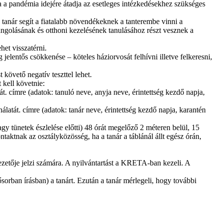
a a pandémia idejére átadja az esetleges intézkedésekhez szükséges
 tanár segít a fiatalabb növendékeknek a tanterembe vinni a
hangolásának és otthoni kezelésének tanulásához részt vesznek a
et visszatérni.
jelentős csökkenése – köteles háziorvosát felhívni illetve felkeresni,
 követő negatív teszttel lehet.
 kell követnie:
át.
címre (adatok: tanuló neve, anyja neve, érintettség kezdő napja,
álatát.
címre (adatok: tanár neve, érintettség kezdő napja, karantén
gy tünetek észlelése előtti) 48 órát megelőző 2 méteren belül, 15
taktnak az osztályközösség, ha a tanár a táblánál állt egész órán,
vezetője jelzi számára. A nyilvántartást a KRETA-ban kezeli. A
sősorban írásban) a tanárt. Ezután a tanár mérlegeli, hogy további