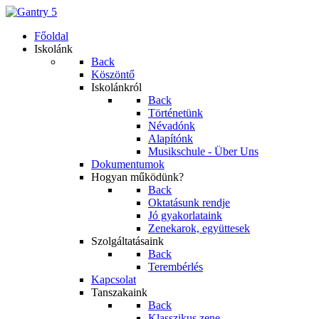
Főoldal
Iskolánk
Back
Köszöntő
Iskolánkról
Back
Történetünk
Névadónk
Alapítónk
Musikschule - Über Uns
Dokumentumok
Hogyan működünk?
Back
Oktatásunk rendje
Jó gyakorlataink
Zenekarok, együttesek
Szolgáltatásaink
Back
Terembérlés
Kapcsolat
Tanszakaink
Back
Klasszikus zene