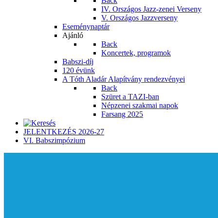
Back
IV. Országos Jazz-zenei Verseny
V. Országos Jazzverseny
Eseménynaptár
Ajánló
Back
Koncertek, programok
Babszi-díj
120 évünk
A Tóth Aladár Alapítvány rendezvényei
Back
Szüret a TAZI-ban
Népzenei szakmai napok
Farsang 2025
JELENTKEZÉS 2026-27
VI. Babszimpózium