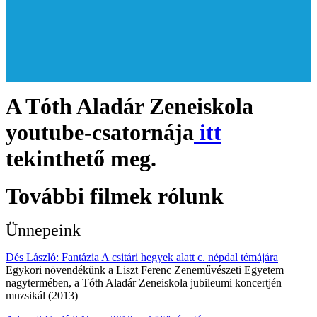
A Tóth Aladár Zeneiskola
youtube-csatornája
itt
tekinthető meg.
További filmek rólunk
Ünnepeink
Dés László: Fantázia A csitári hegyek alatt c. népdal témájára
Egykori növendékünk a Liszt Ferenc Zeneművészeti Egyetem
nagytermében, a Tóth Aladár Zeneiskola jubileumi koncertjén
muzsikál (2013)