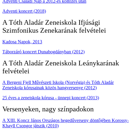
Adventi Családi Nap a 2012-es költözés után
Adventi koncert (2018)
A Tóth Aladár Zeneiskola Ifjúsági
Szimfonikus Zenekarának felvételei
Kadosa Napok, 2013
Táborzáró koncert Dunabogdányban (2012)
A Tóth Aladár Zeneiskola Leánykarának
felvételei
A Bergeni Fjell Művészeti Iskola (Norvégia) és Tóth Aladár
Zeneiskola kórusainak közös hangversenye (2012)
25 éves a zeneiskola kórusa - ünnepi koncert (2013)
Versenyeken, nagy színpadokon
A XIII. Koncz János Országos hegedűverseny döntőjében Korossy-
Khayll Csongor játszik (2010)