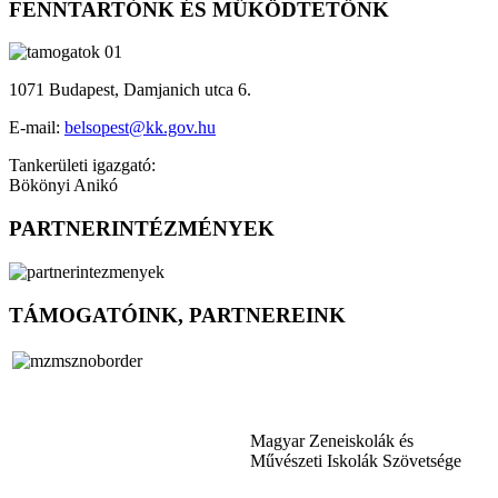
FENNTARTÓNK ÉS MŰKÖDTETŐNK
1071 Budapest, Damjanich utca 6.
E-mail:
belsopest@kk.gov.hu
Tankerületi igazgató:
Bökönyi Anikó
PARTNERINTÉZMÉNYEK
TÁMOGATÓINK, PARTNEREINK
Magyar Zeneiskolák és
Művészeti Iskolák Szövetsége