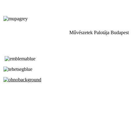
Művészetek Palotája Budapest
Tóth Aladár Zeneiskola
Alapfokú Művészeti Iskola
Az Oktatási Hivatal Bázisintézménye
Akkreditált Kiváló Tehetségpont
A Liszt Ferenc Zeneművészeti Egyetem
a Debreceni Egyetem és a
Pécsi Tudományegyetem Partneriskolája