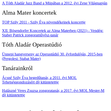
A Tóth Aladár Jazz Band a Müpában a 2012. évi Zene Világnapján
Alma Mater koncertek
TOP Szily 2011 - Szily Éva növendékeinek koncertje
XII. Bösendorfer Koncertek az Alma Materben (2021)
- Vendég:
Staber Patrick zongoraművész-tanár
Tóth Aladár Operastúdió
Ünnepi hangverseny az Operastúdió 30. évfordulóján, 2015-ben
(Pergolesi: Stabat Mater)
Tanárainkról
Ácsné Szily Éva hegedűtanár, a 2011. évi MOL
Tehetséggondozásért díj kitüntetettje
Halászné Veres Zsuzsa zongoratanár, a 2017. évi MOL Mester-M
díj kitüntetettje