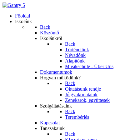
Főoldal
Iskolánk
Back
Köszöntő
Iskolánkról
Back
Történetünk
Névadónk
Alapítónk
Musikschule - Über Uns
Dokumentumok
Hogyan működünk?
Back
Oktatásunk rendje
Jó gyakorlataink
Zenekarok, együttesek
Szolgáltatásaink
Back
Terembérlés
Kapcsolat
Tanszakaink
Back
Klasszikus zene