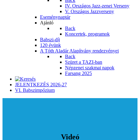
Back
IV. Országos Jazz-zenei Verseny
V. Országos Jazzverseny
Eseménynaptár
Ajánló
Back
Koncertek, programok
Babszi-díj
120 évünk
A Tóth Aladár Alapítvány rendezvényei
Back
Szüret a TAZI-ban
Népzenei szakmai napok
Farsang 2025
JELENTKEZÉS 2026-27
VI. Babszimpózium
Videó