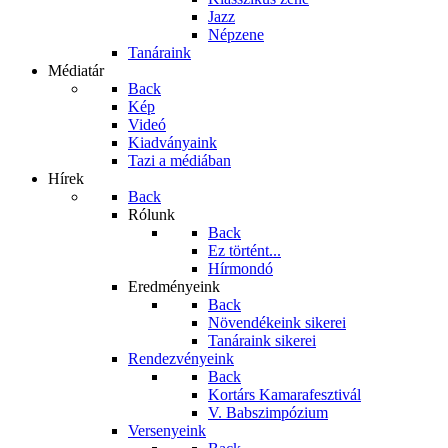
Jazz
Népzene
Tanáraink
Médiatár
Back
Kép
Videó
Kiadványaink
Tazi a médiában
Hírek
Back
Rólunk
Back
Ez történt...
Hírmondó
Eredményeink
Back
Növendékeink sikerei
Tanáraink sikerei
Rendezvényeink
Back
Kortárs Kamarafesztivál
V. Babszimpózium
Versenyeink