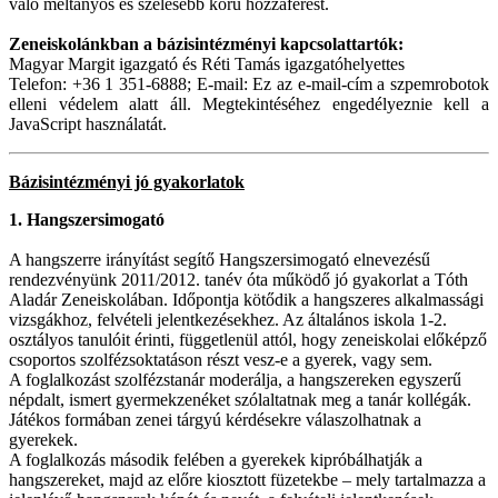
való méltányos és szélesebb körű hozzáférést.
Zeneiskolánkban a bázisintézményi kapcsolattartók:
Magyar Margit igazgató és Réti Tamás igazgatóhelyettes
Telefon: +36 1 351-6888; E-mail:
Ez az e-mail-cím a szpemrobotok
elleni védelem alatt áll. Megtekintéséhez engedélyeznie kell a
JavaScript használatát.
Bázisintézményi jó gyakorlatok
1. Hangszersimogató
A hangszerre irányítást segítő Hangszersimogató elnevezésű
rendezvényünk 2011/2012. tanév óta működő jó gyakorlat a Tóth
Aladár Zeneiskolában. Időpontja kötődik a hangszeres alkalmassági
vizsgákhoz, felvételi jelentkezésekhez. Az általános iskola 1-2.
osztályos tanulóit érinti, függetlenül attól, hogy zeneiskolai előképző
csoportos szolfézsoktatáson részt vesz-e a gyerek, vagy sem.
A foglalkozást szolfézstanár moderálja, a hangszereken egyszerű
népdalt, ismert gyermekzenéket szólaltatnak meg a tanár kollégák.
Játékos formában zenei tárgyú kérdésekre válaszolhatnak a
gyerekek.
A foglalkozás második felében a gyerekek kipróbálhatják a
hangszereket, majd az előre kiosztott füzetekbe – mely tartalmazza a