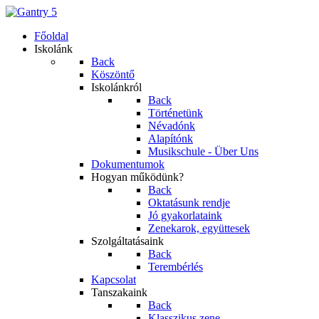
Főoldal
Iskolánk
Back
Köszöntő
Iskolánkról
Back
Történetünk
Névadónk
Alapítónk
Musikschule - Über Uns
Dokumentumok
Hogyan működünk?
Back
Oktatásunk rendje
Jó gyakorlataink
Zenekarok, együttesek
Szolgáltatásaink
Back
Terembérlés
Kapcsolat
Tanszakaink
Back
Klasszikus zene