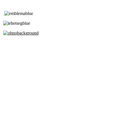
Tóth Aladár Zeneiskola
Alapfokú Művészeti Iskola
Az Oktatási Hivatal Bázisintézménye
Akkreditált Kiváló Tehetségpont
A Liszt Ferenc Zeneművészeti Egyetem
a Debreceni Egyetem és a
Pécsi Tudományegyetem Partneriskolája
Cím: 1063 Budapest, Szív u. 19-21.