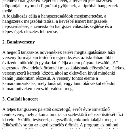
jelenlévő hangszerek képét és nevét, a felvételi jelentkezések
időpontját – nyomda figurákat gyűjtenek, a kipróbál hangszerek
mellé.
A foglalkozás célja a hangszercsaládok megismertetése, a
hangszerek megszólal-tatása, a kevésbé ismert hangszerek
népszerűsítése, a zeneiskolai hangszer-választás segítése és a
képességek előzetes felmérése.
2. Banánverseny
A hegedű tanszakos növendékek félévi meghallgatásának házi
verseny formájában történő megrendezése, az iskolában több
évtizede működő jó gyakorlat. Célja a nem pályára készülő „A”
tagozatos növendékek örömteli muzsikálásának elősegítése, játékos,
versenyszerű keretek között, ahol az oklevélen kívül mindenki
banán jutalomban részesül. A verseny fontos eleme a
kamaramuzsikálás, mely tanárral, vagy tanulótársakkal előadott
kamaraműveken keresztül valósul meg.
3. Családi koncert
A teljes hangszeres palettát összefogó, évről-évre ismétlődő
rendezvény, mely a kamaramuzsika széleskörű népszerűsítését tűzi
ki célul. Szülők, testvérek, nagyszülők, rokonok találják meg a
felkészülés során az együttzenélés örömét. A program az otthoni