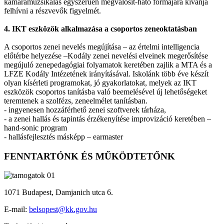
kamaramuzsikálás egyszerűen megvalósít-ható formájára kívánja
felhívni a részvevők figyelmét.
4. IKT eszközök alkalmazása a csoportos zeneoktatásban
A csoportos zenei nevelés megújítása – az értelmi intelligencia
előtérbe helyezése –Kodály zenei nevelési elveinek megerősítése
megújuló zenepedagógiai folyamatok keretében zajlik a MTA és a
LFZE Kodály Intézetének irányításával. Iskolánk több éve készít
olyan kísérleti programokat, jó gyakorlatokat, melyek az IKT
eszközök csoportos tanításba való beemelésével új lehetőségeket
teremtenek a szolfézs, zeneelmélet tanításban.
- ingyenesen hozzáférhető zenei szoftverek tárháza,
- a zenei hallás és tapintás érzékenyítése improvizáció keretében –
hand-sonic program
- hallásfejlesztés másképp – earmaster
FENNTARTÓNK ÉS MŰKÖDTETŐNK
1071 Budapest, Damjanich utca 6.
E-mail:
belsopest@kk.gov.hu