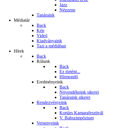
Jazz
Népzene
Tanáraink
Médiatár
Back
Kép
Videó
Kiadványaink
Tazi a médiában
Hírek
Back
Rólunk
Back
Ez történt...
Hírmondó
Eredményeink
Back
Növendékeink sikerei
Tanáraink sikerei
Rendezvényeink
Back
Kortárs Kamarafesztivál
V. Babszimpózium
Versenyeink