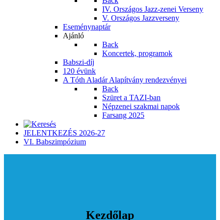
Back
IV. Országos Jazz-zenei Verseny
V. Országos Jazzverseny
Eseménynaptár
Ajánló
Back
Koncertek, programok
Babszi-díj
120 évünk
A Tóth Aladár Alapítvány rendezvényei
Back
Szüret a TAZI-ban
Népzenei szakmai napok
Farsang 2025
JELENTKEZÉS 2026-27
VI. Babszimpózium
Kezdőlap