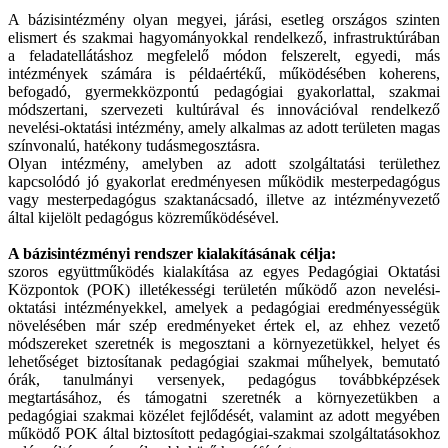
A bázisintézmény olyan megyei, járási, esetleg országos szinten
elismert és szakmai hagyományokkal rendelkező, infrastruktúrában
a feladatellátáshoz megfelelő módon felszerelt, egyedi, más
intézmények számára is példaértékű, működésében koherens,
befogadó, gyermekközpontú pedagógiai gyakorlattal, szakmai
módszertani, szervezeti kultúrával és innovációval rendelkező
nevelési-oktatási intézmény, amely alkalmas az adott területen magas
színvonalú, hatékony tudásmegosztásra.
Olyan intézmény, amelyben az adott szolgáltatási területhez
kapcsolódó jó gyakorlat eredményesen működik mesterpedagógus
vagy mesterpedagógus szaktanácsadó, illetve az intézményvezető
által kijelölt pedagógus közreműködésével.
A bázisintézményi rendszer kialakításának célja:
szoros együttműködés kialakítása az egyes Pedagógiai Oktatási
Központok (POK) illetékességi területén működő azon nevelési-
oktatási intézményekkel, amelyek a pedagógiai eredményességük
növelésében már szép eredményeket értek el, az ehhez vezető
módszereket szeretnék is megosztani a környezetükkel, helyet és
lehetőséget biztosítanak pedagógiai szakmai műhelyek, bemutató
órák, tanulmányi versenyek, pedagógus továbbképzések
megtartásához, és támogatni szeretnék a környezetükben a
pedagógiai szakmai közélet fejlődését, valamint az adott megyében
működő POK által biztosított pedagógiai-szakmai szolgáltatásokhoz