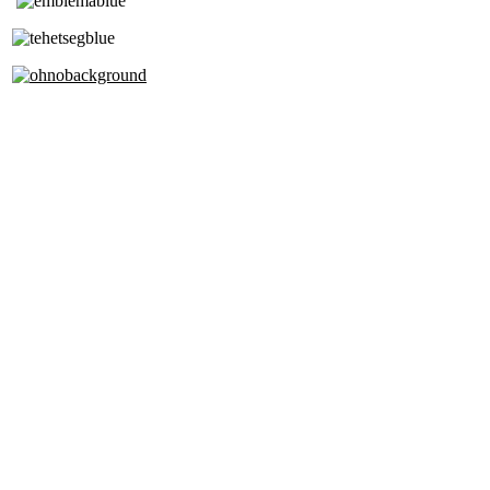
Tóth Aladár Zeneiskola
Alapfokú Művészeti Iskola
Az Oktatási Hivatal Bázisintézménye
Akkreditált Kiváló Tehetségpont
A Liszt Ferenc Zeneművészeti Egyetem
a Debreceni Egyetem és a
Pécsi Tudományegyetem Partneriskolája
Cím: 1063 Budapest, Szív u. 19-21.
Telefon: