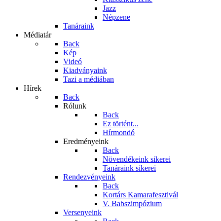
Jazz
Népzene
Tanáraink
Médiatár
Back
Kép
Videó
Kiadványaink
Tazi a médiában
Hírek
Back
Rólunk
Back
Ez történt...
Hírmondó
Eredményeink
Back
Növendékeink sikerei
Tanáraink sikerei
Rendezvényeink
Back
Kortárs Kamarafesztivál
V. Babszimpózium
Versenyeink