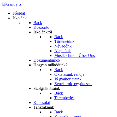
Főoldal
Iskolánk
Back
Köszöntő
Iskolánkról
Back
Történetünk
Névadónk
Alapítónk
Musikschule - Über Uns
Dokumentumok
Hogyan működünk?
Back
Oktatásunk rendje
Jó gyakorlataink
Zenekarok, együttesek
Szolgáltatásaink
Back
Terembérlés
Kapcsolat
Tanszakaink
Back
Klasszikus zene