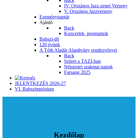
Back
IV. Országos Jazz-zenei Verseny
V. Országos Jazzverseny
Eseménynaptár
Ajánló
Back
Koncertek, programok
Babszi-díj
120 évünk
A Tóth Aladár Alapítvány rendezvényei
Back
Szüret a TAZI-ban
Népzenei szakmai napok
Farsang 2025
JELENTKEZÉS 2026-27
VI. Babszimpózium
Kezdőlap