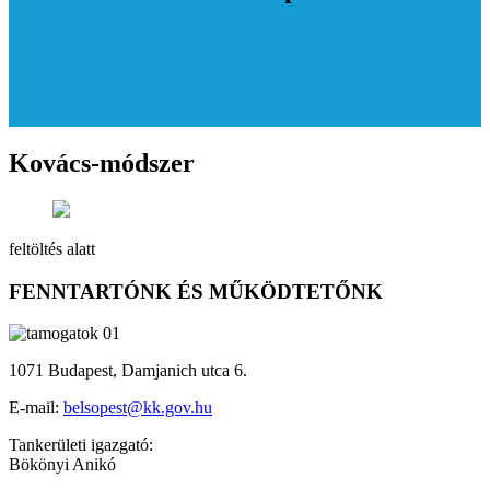
Kovács-módszer
feltöltés alatt
FENNTARTÓNK ÉS MŰKÖDTETŐNK
1071 Budapest, Damjanich utca 6.
E-mail:
belsopest@kk.gov.hu
Tankerületi igazgató:
Bökönyi Anikó